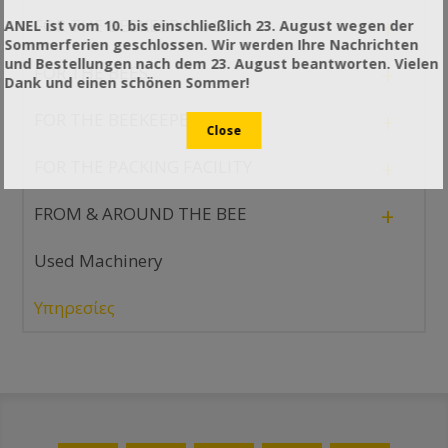
+
FOR THE BEEKEEPING LAB
ANEL ist vom 10. bis einschließlich 23. August wegen der
Sommerferien geschlossen. Wir werden Ihre Nachrichten
und Bestellungen nach dem 23. August beantworten. Vielen
+
FOR THE BEES
Dank und einen schönen Sommer!
+
FOR THE BEEKEEPER
+
FOR THE PACKING FACILITY
+
FROM & AROUND THE BEE
Used Machinery
Υπηρεσίες