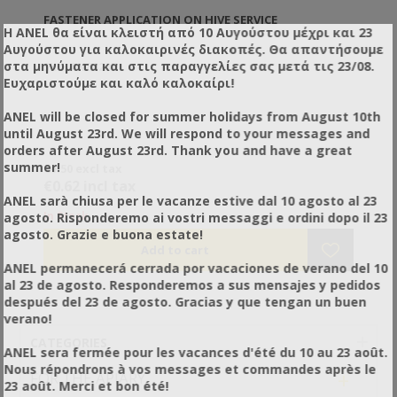
FASTENER APPLICATION ON HIVE SERVICE
Η ANEL θα είναι κλειστή από 10 Αυγούστου μέχρι και 23
Αυγούστου για καλοκαιρινές διακοπές. Θα απαντήσουμε
στα μηνύματα και στις παραγγελίες σας μετά τις 23/08.
SKU: AN88237
Ευχαριστούμε και καλό καλοκαίρι!
ANEL will be closed for summer holidays from August 10th
until August 23rd. We will respond to your messages and
orders after August 23rd. Thank you and have a great
summer!
€0.50 excl tax
€0.62 incl tax
ANEL sarà chiusa per le vacanze estive dal 10 agosto al 23
agosto. Risponderemo ai vostri messaggi e ordini dopo il 23
In Stock
agosto. Grazie e buona estate!
ANEL permanecerá cerrada por vacaciones de verano del 10
al 23 de agosto. Responderemos a sus mensajes y pedidos
después del 23 de agosto. Gracias y que tengan un buen
verano!
CATEGORIES
ANEL sera fermée pour les vacances d'été du 10 au 23 août.
Nous répondrons à vos messages et commandes après le
+
FOR THE APIARY
23 août. Merci et bon été!