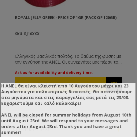
ROYALL JELLY GREEK - PRICE OF 1GR (PACK OF 120GR)
SKU: RJ10XXX
Ελληνικός Βασιλικός πολτός. Το θαύμα της φύσης με
την εγγύηση της ANEL. Οι συνεργάτες μας πέραν του
ότι είναι επιλεγμένοι ελέγχονται συνεχώς για τη
Ask us for availability and delivery time.
γνησιότητα του προϊόντος. Μπορείτε να είστε
βέβαιοι πως ο φρέσκος ή φρεσκοκατεψυγμένος ( το
χειμώνα ) βασιλικός πολτός που σας διαθέτουμε
Η ANEL θα είναι κλειστή από 10 Αυγούστου μέχρι και 23
είναι Ελληνικής παραγωγής.
Αυγούστου για καλοκαιρινές διακοπές. Θα απαντήσουμε
στα μηνύματα και στις παραγγελίες σας μετά τις 23/08.
Ευχαριστούμε και καλό καλοκαίρι!
ANEL will be closed for summer holidays from August 10th
CATEGORIES
until August 23rd. We will respond to your messages and
orders after August 23rd. Thank you and have a great
+
FOR THE APIARY
summer!