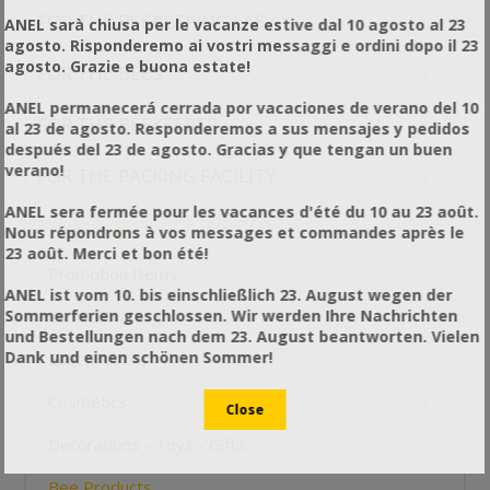
+
FOR THE BEEKEEPING LAB
ANEL sarà chiusa per le vacanze estive dal 10 agosto al 23
agosto. Risponderemo ai vostri messaggi e ordini dopo il 23
agosto. Grazie e buona estate!
+
FOR THE BEES
ANEL permanecerá cerrada por vacaciones de verano del 10
+
FOR THE BEEKEEPER
al 23 de agosto. Responderemos a sus mensajes y pedidos
después del 23 de agosto. Gracias y que tengan un buen
verano!
+
FOR THE PACKING FACILITY
ANEL sera fermée pour les vacances d'été du 10 au 23 août.
-
FROM & AROUND THE BEE
Nous répondrons à vos messages et commandes après le
23 août. Merci et bon été!
Promotion Items
ANEL ist vom 10. bis einschließlich 23. August wegen der
+
Sommerferien geschlossen. Wir werden Ihre Nachrichten
Candle Crafting
und Bestellungen nach dem 23. August beantworten. Vielen
Dank und einen schönen Sommer!
Essential Oils
+
Cosmetics
Decorations - Toys - Gifts
-
Bee Products