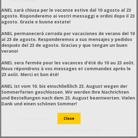
CATEGORIES
ANEL sarà chiusa per le vacanze estive dal 10 agosto al 23
+
FOR THE APIARY
agosto. Risponderemo ai vostri messaggi e ordini dopo il 23
agosto. Grazie e buona estate!
-
FOR THE BEEKEEPING LAB
ANEL permanecerá cerrada por vacaciones de verano del 10
+
al 23 de agosto. Responderemos a sus mensajes y pedidos
Preparing Your Material
después del 23 de agosto. Gracias y que tengan un buen
-
verano!
Honey Harvesting
-
ANEL sera fermée pour les vacances d'été du 10 au 23 août.
Uncapping
Nous répondrons à vos messages et commandes après le
23 août. Merci et bon été!
Manual Uncapping
ANEL ist vom 10. bis einschließlich 23. August wegen der
Automatic Uncapping Machines
Sommerferien geschlossen. Wir werden Ihre Nachrichten
Uncapping Machines SETS
und Bestellungen nach dem 23. August beantworten. Vielen
Dank und einen schönen Sommer!
+
Uncappings Processing
+
Honey Extractors
Pump Feeding and First Stage Filtering Tanks