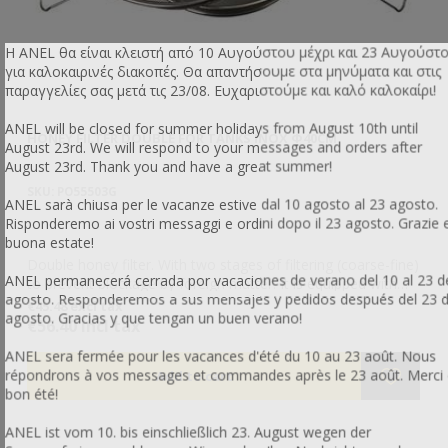
Η ANEL θα είναι κλειστή από 10 Αυγούστου μέχρι και 23 Αυγούστ
για καλοκαιρινές διακοπές. Θα απαντήσουμε στα μηνύματα και στις
παραγγελίες σας μετά τις 23/08. Ευχαριστούμε και καλό καλοκαίρι!
ANEL will be closed for summer holidays from August 10th until
HONEY FILTER DOUBLE FOR TANKS INOX Φ40CM
HO
August 23rd. We will respond to your messages and orders after
August 23rd. Thank you and have a great summer!
SKU: PO55503G
SK
ANEL sarà chiusa per le vacanze estive dal 10 agosto al 23 agosto.
Risponderemo ai vostri messaggi e ordini dopo il 23 agosto. Grazie 
buona estate!
Double honey filter. With two stages of filtering (coarse-fine)
St
ANEL permanecerá cerrada por vacaciones de verano del 10 al 23 d
 με
to prevent blockage by foreign matter. It is equipped with
agosto. Responderemos a sus mensajes y pedidos después del 23 
supports to fit all honey vessels.
€45.48 excl tax
€5
agosto. Gracias y que tengan un buen verano!
€56.40 incl tax
€6
ANEL sera fermée pour les vacances d'été du 10 au 23 août. Nous
répondrons à vos messages et commandes après le 23 août. Merci 
bon été!
ANEL ist vom 10. bis einschließlich 23. August wegen der