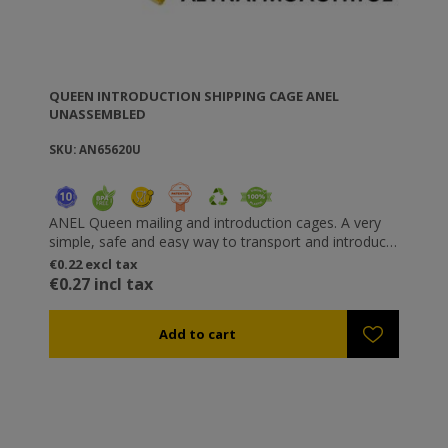
QUEEN INTRODUCTION SHIPPING CAGE ANEL
UNASSEMBLED
SKU: AN65620U
ANEL Queen mailing and introduction cages. A very
simple, safe and easy way to transport and introduce
the queen. With room providing “safe feeling” to the
€0.22 excl tax
queen. With adjustable release speed. Snaps on top
€0.27 incl tax
of one another for safe transport. When importing,
you can hang them between the frames or nail them
on a frame with their special “feet”.