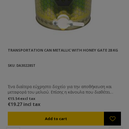
TRANSPORTATION CAN METALLIC WITH HONEY GATE 28 KG
SKU: DA30228ST
Ένα διαίτερα εύχρηστο δοχείο για την αποθήκευση και
μεταφορά του μελιού. Επίσης η κάνουλα που διαθέτει
βοηθάει σε περίπτωση που θέλετε να μεταφέρετε το μέλι
€15.54 excl tax
σας από το δοχείο σε βάζα μικρότερης χωρητικότητας.
€19.27 incl tax