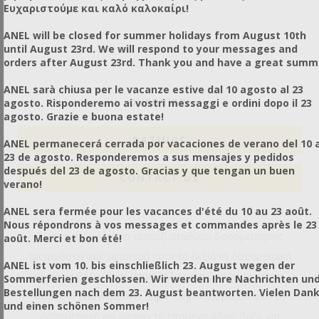
Ευχαριστούμε και καλό καλοκαίρι!
ANEL will be closed for summer holidays from August 10th
until August 23rd. We will respond to your messages and
orders after August 23rd. Thank you and have a great summ
ANEL sarà chiusa per le vacanze estive dal 10 agosto al 23
OVERVIEW
agosto. Risponderemo ai vostri messaggi e ordini dopo il 23
agosto. Grazie e buona estate!
RATINGS
ANEL permanecerá cerrada por vacaciones de verano del 10 a
23 de agosto. Responderemos a sus mensajes y pedidos
después del 23 de agosto. Gracias y que tengan un buen
CONTACT US
verano!
ANEL sera fermée pour les vacances d'été du 10 au 23 août.
Nous répondrons à vos messages et commandes après le 23
Το περιστρεφόμενο τραπέζι σταθμού δοσομέτρησης
août. Merci et bon été!
τροφοδοτεί από αριστερά προς τα δεξιά τη δοσομετρική
ANEL ist vom 10. bis einschließlich 23. August wegen der
με άδεια βάζα, δίνει σήμα βάζου στη δοσομετρική και
Sommerferien geschlossen. Wir werden Ihre Nachrichten un
Bestellungen nach dem 23. August beantworten. Vielen Dan
στη συνέχεια λαμβάνει σήμα πλήρωσης βάζου από τη
und einen schönen Sommer!
δοσομετρική και φέρνει το επόμενο άδειο βάζο για