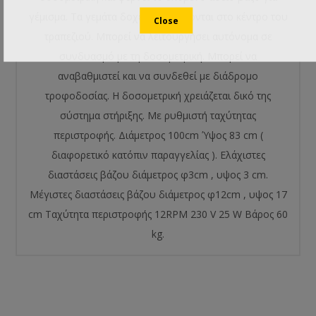
γέμισμα. Τα γεμάτα δοχεία συλλέγονται στο κέντρο του
τραπεζιού. Μπορεί να λειτουργήσει αυτόνομα σε
συνδυασμό με τη δοσομετρική. Μπορεί να
αναβαθμιστεί και να συνδεθεί με διάδρομο
τροφοδοσίας. Η δοσομετρική χρειάζεται δικό της
σύστημα στήριξης. Με ρυθμιστή ταχύτητας
περιστροφής. Διάμετρος 100cm Ύψος 83 cm (
διαφορετικό κατόπιν παραγγελίας ). Ελάχιστες
διαστάσεις βάζου διάμετρος φ3cm , υψος 3 cm.
Μέγιστες διαστάσεις βάζου διάμετρος φ12cm , υψος 17
cm Ταχύτητα περιστροφής 12RPM 230 V 25 W Βάρος 60
kg.