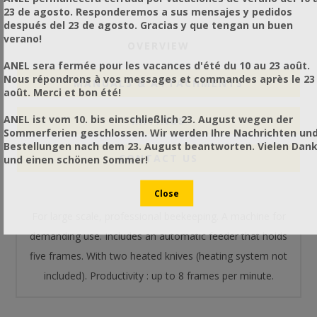
23 de agosto. Responderemos a sus mensajes y pedidos
después del 23 de agosto. Gracias y que tengan un buen
verano!
OVERVIEW
ANEL sera fermée pour les vacances d'été du 10 au 23 août.
Nous répondrons à vos messages et commandes après le 23
MANUALS & ATTACHMENTS
août. Merci et bon été!
ANEL ist vom 10. bis einschließlich 23. August wegen der
RATINGS
Sommerferien geschlossen. Wir werden Ihre Nachrichten un
Bestellungen nach dem 23. August beantworten. Vielen Dan
CONTACT US
und einen schönen Sommer!
For large scale, professional beekeeping. A machine for
demanding use. Includes an automatic feeder that holds
five frames. With two heated knives (heating system not
included). Productivity : up to 8 frames per minute.