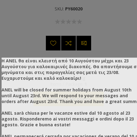
SKU:
PY60020
Η ANEL θα είναι κλειστή από 10 Αυγούστου μέχρι και 23
Αυγούστου για καλοκαιρινές διακοπές. Θα απαντήσουμε 
μηνύματα και στις παραγγελίες σας μετά τις 23/08.
Dimensions (Item):
89x46x57 cm
Ευχαριστούμε και καλό καλοκαίρι!
Weight:
55.00 Kg
Items / Package:
1
ANEL will be closed for summer holidays from August 10th
until August 23rd. We will respond to your messages and
Contact us for pricing
orders after August 23rd. Thank you and have a great summ
ANEL sarà chiusa per le vacanze estive dal 10 agosto al 23
agosto. Risponderemo ai vostri messaggi e ordini dopo il 23
agosto. Grazie e buona estate!
ANEL permanecerá cerrada por vacaciones de verano del 10 a