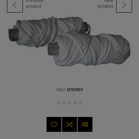
Previous
Next
product
product
SKU:
IZ92901