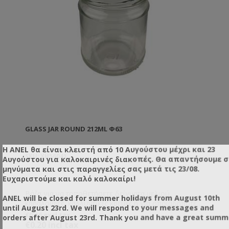
GLASS JAR ROUND 212ML Φ63
Η ANEL θα είναι κλειστή από 10 Αυγούστου μέχρι και 23
SKU: XH56041
Αυγούστου για καλοκαιρινές διακοπές. Θα απαντήσουμε 
μηνύματα και στις παραγγελίες σας μετά τις 23/08.
Ευχαριστούμε και καλό καλοκαίρι!
Βάζα για να τοποθετήσετε δείγματα μελιού,
ANEL will be closed for summer holidays from August 10th
κηραλοιφές, καλλυντικές κρέμες ή για οποιαδήποτε
until August 23rd. We will respond to your messages and
άλλη χρήση εσείς επιθυμείτε.
€0.16 excl tax
orders after August 23rd. Thank you and have a great summ
€0.20 incl tax