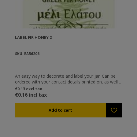
LABEL FIR HONEY 2
SKU: EA56206
An easy way to decorate and label your jar. Can be
ordered with your contact details printed on, as well
as capacity and expiration date.
€0.13 excl tax
€0.16 incl tax