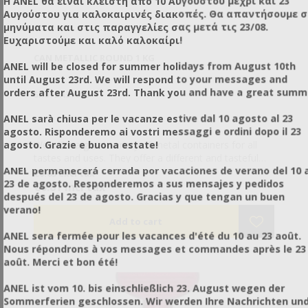
Η ANEL θα είναι κλειστή από 10 Αυγούστου μέχρι και 23
Αυγούστου για καλοκαιρινές διακοπές. Θα απαντήσουμε 
μηνύματα και στις παραγγελίες σας μετά τις 23/08.
Ευχαριστούμε και καλό καλοκαίρι!
CAN METALLIC ROUND 1 KG
ANEL will be closed for summer holidays from August 10th
until August 23rd. We will respond to your messages and
orders after August 23rd. Thank you and have a great summ
SKU: DA31000
ANEL sarà chiusa per le vacanze estive dal 10 agosto al 23
agosto. Risponderemo ai vostri messaggi e ordini dopo il 23
agosto. Grazie e buona estate!
We offer a great variety of metal containers for all
tastes and uses. They offer a different and tasteful
ANEL permanecerá cerrada por vacaciones de verano del 10 a
presentation of your product and they are an ideal
€0.65 excl tax
23 de agosto. Responderemos a sus mensajes y pedidos
solution for transferring and sending honey since they
€0.81 incl tax
después del 23 de agosto. Gracias y que tengan un buen
don’t break as glass jars do.
verano!
ANEL sera fermée pour les vacances d'été du 10 au 23 août.
Nous répondrons à vos messages et commandes après le 23
août. Merci et bon été!
ANEL ist vom 10. bis einschließlich 23. August wegen der
Sommerferien geschlossen. Wir werden Ihre Nachrichten un