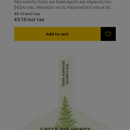
Μια εύκολη λύση για διακόσμηση και σήμανση του
βάζου σας. Μπορείτε να τις παραγγείλετε και με τα
στοιχεία σας εκτυπωμένα, καθώς και ημερομηνία
€0.13 excl tax
παραγωγής, λήξης και καθαρό βάρος.
€0.16 incl tax