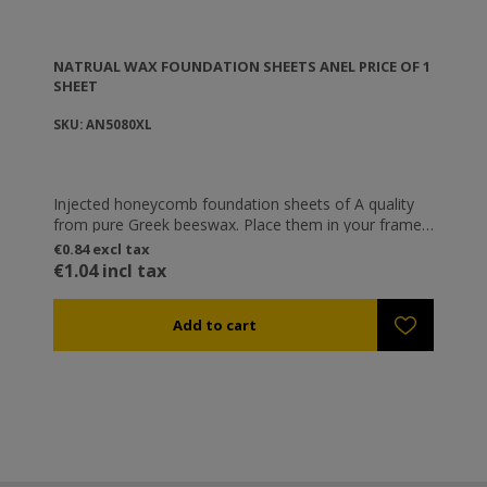
NATRUAL WAX FOUNDATION SHEETS ANEL PRICE OF 1
SHEET
SKU: AN5080XL
Injected honeycomb foundation sheets of A quality
from pure Greek beeswax. Place them in your frames
as a base, so that the bees can then build them with
€0.84 excl tax
their own wax.
€1.04 incl tax