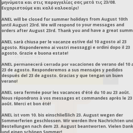
μηνύματα και στις παραγγελίες σας μετά τις 23/08.
LABEL THYME HONEY 2
Ευχαριστούμε και καλό καλοκαίρι!
ANEL will be closed for summer holidays from August 10th
SKU: SK56208
until August 23rd. We will respond to your messages and
orders after August 23rd. Thank you and have a great summ
ANEL sarà chiusa per le vacanze estive dal 10 agosto al 23
agosto. Risponderemo ai vostri messaggi e ordini dopo il 23
agosto. Grazie e buona estate!
€0.13 excl tax
€0.16 incl tax
ANEL permanecerá cerrada por vacaciones de verano del 10 a
23 de agosto. Responderemos a sus mensajes y pedidos
después del 23 de agosto. Gracias y que tengan un buen
verano!
ANEL sera fermée pour les vacances d'été du 10 au 23 août.
Nous répondrons à vos messages et commandes après le 23
août. Merci et bon été!
ANEL ist vom 10. bis einschließlich 23. August wegen der
Sommerferien geschlossen. Wir werden Ihre Nachrichten un
Bestellungen nach dem 23. August beantworten. Vielen Dan
und einen schönen Sommer!