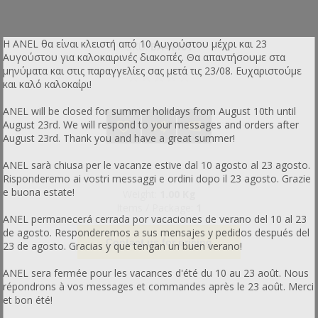
Η ANEL θα είναι κλειστή από 10 Αυγούστου μέχρι και 23
SKU:
BA41101
Αυγούστου για καλοκαιρινές διακοπές. Θα απαντήσουμε στα
μηνύματα και στις παραγγελίες σας μετά τις 23/08. Ευχαριστούμε
και καλό καλοκαίρι!
ANEL will be closed for summer holidays from August 10th until
August 23rd. We will respond to your messages and orders after
August 23rd. Thank you and have a great summer!
ANEL sarà chiusa per le vacanze estive dal 10 agosto al 23 agosto.
Risponderemo ai vostri messaggi e ordini dopo il 23 agosto. Grazie
e buona estate!
Weight:
1.00 Kg
Items / Package:
1
ANEL permanecerá cerrada por vacaciones de verano del 10 al 23
de agosto. Responderemos a sus mensajes y pedidos después del
Contact us for pricing
23 de agosto. Gracias y que tengan un buen verano!
ANEL sera fermée pour les vacances d'été du 10 au 23 août. Nous
répondrons à vos messages et commandes après le 23 août. Merci
et bon été!