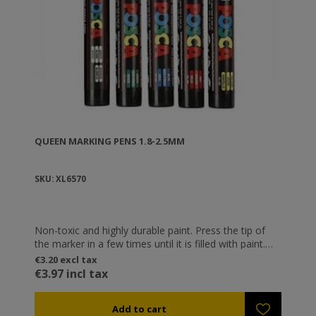
QUEEN MARKING PENS 1.8-2.5MM
SKU: XL6570
Non-toxic and highly durable paint. Press the tip of
the marker in a few times until it is filled with paint.
Place the tip of the nose on the queen's back, wait a
€3.20 excl tax
few seconds for the paint to dry and release it. It is
€3.97 incl tax
recommended to follow the global color chart
depending on the year of the queen's birth.