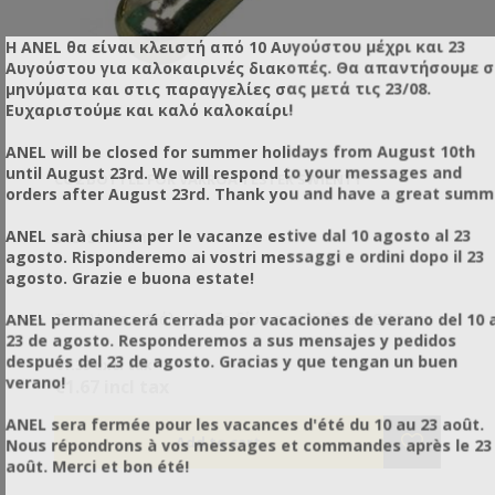
Η ANEL θα είναι κλειστή από 10 Αυγούστου μέχρι και 23
Αυγούστου για καλοκαιρινές διακοπές. Θα απαντήσουμε 
μηνύματα και στις παραγγελίες σας μετά τις 23/08.
Ευχαριστούμε και καλό καλοκαίρι!
ANEL will be closed for summer holidays from August 10th
until August 23rd. We will respond to your messages and
CO2 BOTTLE FOR VARROA TESTER SWIENTY
orders after August 23rd. Thank you and have a great summ
ANEL sarà chiusa per le vacanze estive dal 10 agosto al 23
SKU: SY6040-1
agosto. Risponderemo ai vostri messaggi e ordini dopo il 23
agosto. Grazie e buona estate!
Test Varroa Φιάλη Διοξειδίου του Άνθρακα CO2.
ANEL permanecerá cerrada por vacaciones de verano del 10 a
23 de agosto. Responderemos a sus mensajes y pedidos
después del 23 de agosto. Gracias y que tengan un buen
€1.35 excl tax
verano!
€1.67 incl tax
ANEL sera fermée pour les vacances d'été du 10 au 23 août.
Nous répondrons à vos messages et commandes après le 23
août. Merci et bon été!