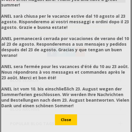
summer!
Tags:
ANEL sarà chiusa per le vacanze estive dal 10 agosto al 23
beekeeping practices
,
beekeeping methoods
,
agosto. Risponderemo ai vostri messaggi e ordini dopo il 23
beekeeping for beginners
,
beekeeping tips
,
beekeeping hints
agosto. Grazie e buona estate!
,
beehive inspection
,
anel beehive
,
overwintering
ANEL permanecerá cerrada por vacaciones de verano del 10
al 23 de agosto. Responderemos a sus mensajes y pedidos
después del 23 de agosto. Gracias y que tengan un buen
verano!
ANEL sera fermée pour les vacances d'été du 10 au 23 août.
Nous répondrons à vos messages et commandes après le
23 août. Merci et bon été!
BLOG SEARCH
ANEL ist vom 10. bis einschließlich 23. August wegen der
Sommerferien geschlossen. Wir werden Ihre Nachrichten
CATEGORIES
und Bestellungen nach dem 23. August beantworten. Vielen
Dank und einen schönen Sommer!
BLOG ARCHIVE
POPULAR BLOG TAGS