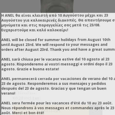
Η ANEL θα είναι κλειστή από 10 Αυγούστου μέχρι και 23
Αυγούστου για καλοκαιρινές διακοπές. Θα απαντήσουμε 
μηνύματα και στις παραγγελίες σας μετά τις 23/08.
Ευχαριστούμε και καλό καλοκαίρι!
ANEL will be closed for summer holidays from August 10th
until August 23rd. We will respond to your messages and
orders after August 23rd. Thank you and have a great summ
GLASS JAR ROUND 212ML Φ63
ANEL sarà chiusa per le vacanze estive dal 10 agosto al 23
agosto. Risponderemo ai vostri messaggi e ordini dopo il 23
SKU: XH56041
agosto. Grazie e buona estate!
ANEL permanecerá cerrada por vacaciones de verano del 10 a
Βάζα για να τοποθετήσετε δείγματα μελιού,
23 de agosto. Responderemos a sus mensajes y pedidos
κηραλοιφές, καλλυντικές κρέμες ή για οποιαδήποτε
después del 23 de agosto. Gracias y que tengan un buen
άλλη χρήση εσείς επιθυμείτε.
€0.16 excl tax
verano!
€0.20 incl tax
ANEL sera fermée pour les vacances d'été du 10 au 23 août.
Nous répondrons à vos messages et commandes après le 23
août. Merci et bon été!