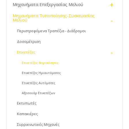
+
Μηχανήματα Επεξεργασίας Μελιού
Μηχανήματα Τυποποίησης-Συσκευασίας
-
Μελιού
Περιστρεφόμενα Τραπέζια - Διάδρομοι
Δοσομέτριση
-
Ετικετέζες
Ετικετέζες Χειροκίνητες
Ετικετέζες Ημιαυτόματες
Ετικετέζες Αυτόματες
Αξεσουάρ Ετικετέζων
Εκτυπωτές
Καπακιέρες
Συρρικνωτικές Μηχανές