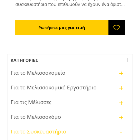
συσκευαστήρια που επιθυμούν να έχουν ένα άριστα
συσκευασμένο προϊόν. Απλή κατασκευή, δεν απαιτεί
ρεύμα. Η ετικέτα ξετυλίγεται και κολλιέται στο βάζο
ενώ ταυτόχρονα μαζεύεται το άδειο χαρτί. Αυτά με
την ταυτόχρονη κίνηση του βάζου με το ένα χέρι και
του μοχλού ξετυλίγματος με το άλλο . Έτσι οι
ετικέτες σας θα είναι κολλημένες ίσια στα βάζα σας.
Για όλους τους τύπους των βάζων. Περιορισμός
ύψους ετικέτας 14 cm.
ΚΑΤΗΓΟΡΊΕΣ
+
Για το Μελισσοκομείο
+
Για το Μελισσοκομικό Εργαστήριο
+
Για τις Μέλισσες
+
Για το Μελισσοκόμο
-
Για το Συσκευαστήριο