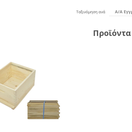
Α/Α Εγ
Ταξινόμηση ανά
Προϊόντα