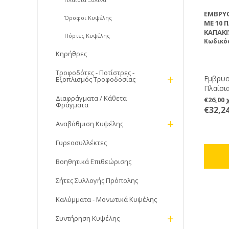
ΕΜΒΡΥ
Όροφοι Κυψέλης
ΜΕ 10 
ΚΑΠΆΚΙ
Πόρτες Kυψέλης
Κωδικός
Κηρήθρες
Τροφοδότες - Ποτίστρες -
+
Εμβρυο
Εξοπλισμός Τροφοδοσίας
Πλαίσια
Διαφράγματα / Κάθετα
€26,00
Φράγματα
€32,2
+
Αναβάθμιση Κυψέλης
Γυρεοσυλλέκτες
Βοηθητικά Επιθεώρισης
Σήτες Συλλογής Πρόπολης
Καλύμματα - Μονωτικά Κυψέλης
+
Συντήρηση Κυψέλης