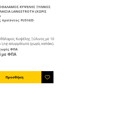
ΟΘΆΛΑΜΟΣ ΚΥΨΈΛΗΣ ΞΎΛΙΝΟΣ
ΠΛΑΊΣΙΑ LANGSTROTH (ΧΩΡΊΣ
)
 προϊόντος: PU51635
θάλαμος Κυψέλης Ξύλινος με 10
 Lng ασυρμάτωτα (χωρίς καπάκι).
 χωρίς ΦΠΑ
4 με ΦΠΑ