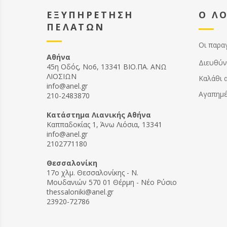
ΕΞΥΠΗΡΕΤΗΣΗ
Ο Λ
ΠΕΛΑΤΩΝ
Οι παρα
Αθήνα
Διευθύν
45η Οδός, Νο6, 13341 ΒΙΟ.ΠΑ. ΑΝΩ
ΛΙΟΣΙΩΝ
Καλάθι 
info@anel.gr
Αγαπημ
210-2483870
Kατάστημα Λιανικής Αθήνα
Καππαδοκίας 1, Άνω Λιόσια, 13341
info@anel.gr
2102771180
Θεσσαλονίκη
17ο χλμ. Θεσσαλονίκης - Ν.
Μουδανιών 570 01 Θέρμη - Νέο Ρύσιο
thessaloniki@anel.gr
23920-72786