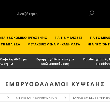
 ΜΕΛΙΣΣΟΚΟΜΙΚΌ ΕΡΓΑΣΤΉΡΙΟ
ΓΙΑ ΤΙΣ ΜΈΛΙΣΣΕΣ
ΓΙΑ ΤΟ ΜΕ
 ΤΗ ΜΈΛΙΣΣΑ
ΜΕΤΑΧΕΙΡΙΣΜΈΝΑ ΜΗΧΑΝΉΜΑΤΑ
ΝΈΑ ΠΡΟΪΌΝΤ
 Κυψέλη ANEL με
Εφαρμογή Κινητών για
Προδιαγραφές 
νωση PU
Μελισσοκόμους
Προϊόν
ΕΜΒΡΥΟΘΆΛΑΜΟΙ ΚΥΨΈΛΗΣ
ΚΥΨΈΛΕΣ ΚΑΙ ΤΑ ΕΞΑΡΤΉΜΑΤΑ ΤΟΥΣ
ΚΥΨΈΛΕΣ ΞΎΛΙΝΕΣ & ΞΎΛΙΝΑ ΠΛΑ