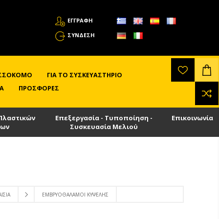
ΕΓΓΡΑΦΗ
ΣΎΝΔΕΣΗ
ΛΙΣΣΟΚΌΜΟ
ΓΙΑ ΤΟ ΣΥΣΚΕΥΑΣΤΉΡΙΟ
Α
ΠΡΟΣΦΟΡΈΣ
Πλαστικών
Επεξεργασία - Τυποποίηση -
Επικοινωνία
των
Συσκευασία Μελιού
ΊΣΙΑ
ΕΜΒΡΥΟΘΆΛΑΜΟΙ ΚΥΨΈΛΗΣ