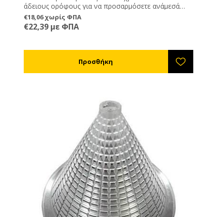
άδειους ορόφους για να προσαρμόσετε ανάμεσά
τους τη σκουρκοπαγίδα, ένα καπάκι και δόλωμα που
€18,06 χωρίς ΦΠΑ
θα βάλετε πάνω στη σήτα.
€22,39 με ΦΠΑ