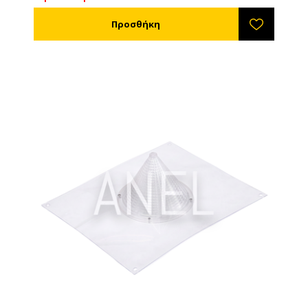
επιφάνεια διαστάσεων τουλάχιστον 20x20cm
απλώστε μία γενναία ποσότητα κόλλας (να έχει
τουλάχιστον 3-4χλσ πάχος). Στο κέντρο βάλτε
δόλωμα που θα έλξει τις σφήκες, αλλά όχι τις
μέλισσες. Κομμάτια ψαριού, κιμάς και μερικές
γατοτροφές είναι ιδανικά δολώματα. Όταν η
επιφάνεια της παγίδας γεμίσει με έντομα ή εάν λόγω
υγρασίας ή θερμοκρασίας η επιφάνεια της κόλλας
γίνει υδαρή θα πρέπει να φτιάξετε καινούργια
παγίδα. ΠΡΟΣΟΧΗ!!! Αν και τα περισσότερα έντομα
που θα παγιδευτούν θα είναι νεκρά σε λίγες ώρες,
μέχρι τότε οι παγιδευμένες σφήκες μπορούν ακόμα
να χρησιμοποιήσουν το κεντρί τους οπότε θα πρέπει
να χειριστείτε την παγίδα με προσοχή. Οι παγίδες θα
έλξουν και ζώα (πχ γάτες, σκύλους), τα οποία είναι
δύσκολο μεν να θανατωθούν από την παγίδα (αλλά
όχι αδύνατο) αλλά η επαφή με την κόλλα θα τα
ταλαιπωρήσει, οπότε θα πρέπει να βάζετε τις παγίδες
με τέτοιο τρόπο ώστε να μην έχουν πρόσβαση τα
ζώα. Η κόλλα μπορεί να χρησιμοποιηθεί για την
παγίδευση μικρών ή μεγάλων ποντικιών. Για να γίνει
αυτό ακολουθήστε τις ίδιες οδηγίες βάζοντας όμως
την κόλλα πάνω σε μια επιφάνεια μαλακού