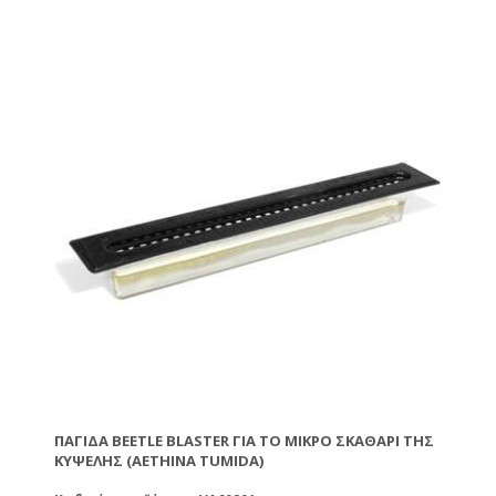
ΠΑΓΊΔΑ BEETLE BLASTER ΓΙΑ ΤΟ ΜΙΚΡΌ ΣΚΑΘΆΡΙ ΤΗΣ
ΚΥΨΈΛΗΣ (AETHINA TUMIDA)