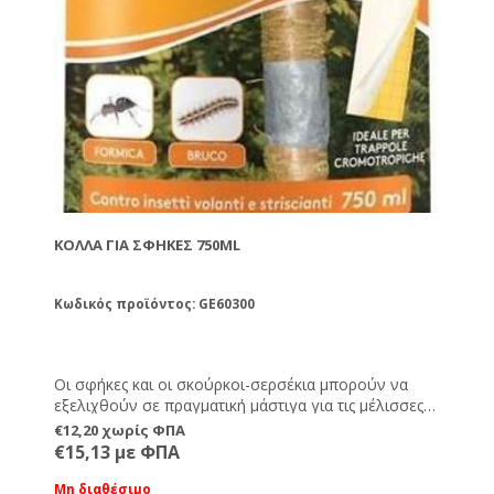
ΚΌΛΛΑ ΓΙΑ ΣΦΉΚΕΣ 750ML
Κωδικός προϊόντος: GE60300
Οι σφήκες και οι σκούρκοι-σερσέκια μπορούν να
εξελιχθούν σε πραγματική μάστιγα για τις μέλισσες
εξολοθρεύοντας τον πληθυσμό τους. Η κόλλα για
€12,20 χωρίς ΦΠΑ
παγίδες θα συγκρατήσει και τις σφήκες και τους
€15,13 με ΦΠΑ
σκούρκους-σερσέκια στην επιφάνεια που θα την
εφαρμόσετε. Οδηγίες χρήσης: Σε μία επίπεδη
Μη διαθέσιμο