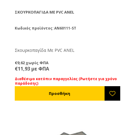
πλαστικού φύλλου (πχ πλαστική σακούλα) και για
δόλωμα χρησιμοποιείστε τυρί ή φυστικοβούτυρο.
ΣΚΟΥΡΚΟΠΑΓΊΔΑ ΜΕ PVC ANEL
Το σκεπτικό είναι στην προσπάθειά του να φάει το
δόλωμα να τυλιχτεί το ποντίκι με τη σακούλα, οπότε
άσχετα από το μέγεθός του να γίνει μία μάζα με
Κωδικός προϊόντος: AN60111-ST
αυτή.
Σκουρκοπαγίδα Με PVC ANEL
€9,62 χωρίς ΦΠΑ
€11,93 με ΦΠΑ
Διαθέσιμο κατόπιν παραγγελίας (Ρωτήστε για χρόνο
παράδοσης)