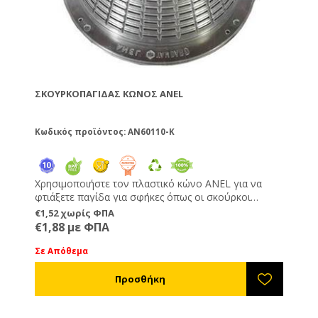
ΣΚΟΥΡΚΟΠΑΓΊΔΑΣ ΚΏΝΟΣ ANEL
Κωδικός προϊόντος: AN60110-K
Χρησιμοποιήστε τον πλαστικό κώνο ANEL για να
φτιάξετε παγίδα για σφήκες όπως οι σκούρκοι
(σερσένι), η ασιατική σφήκα και άλλα είδη. Μπορεί να
€1,52 χωρίς ΦΠΑ
προσαρμοστεί σε διάφραγμα, PVC κάλυμμα ή
€1,88 με ΦΠΑ
οποιαδήποτε άλλη επιφάνεια όπως ξύλο. Δείτε το
βίντεο στο διπλανό tab για οδηγίες για την
Σε Απόθεμα
κατασκευή της παγίδας.