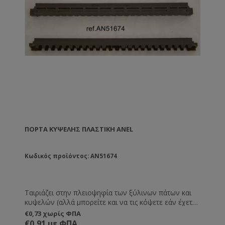
ΠΌΡΤΑ ΚΥΨΈΛΗΣ ΠΛΑΣΤΙΚΉ ANEL
Κωδικός προϊόντος: AN51674
Ταιριάζει στην πλειοψηφία των ξύλινων πάτων και
κυψελών (αλλά μπορείτε και να τις κόψετε εάν έχετε
πιο μικρές εισόδους στις κυψέλες σας). Αντικαθιστά
€0,73 χωρίς ΦΠΑ
πλήρως την παραδοσιακή ξύλινη πόρτα, αλλά έχει
€0,91 με ΦΠΑ