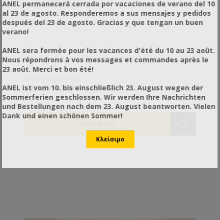
ANEL permanecerá cerrada por vacaciones de verano del 10
ΟΔΗΓΟΎΣ ΜΙΚΡΉ
al 23 de agosto. Responderemos a sus mensajes y pedidos
después del 23 de agosto. Gracias y que tengan un buen
Κωδικός προϊόντος: PO51502
verano!
ANEL sera fermée pour les vacances d'été du 10 au 23 août.
Περιορίζει την είσοδο κι ασφαλίζει κατά τη
Nous répondrons à vos messages et commandes après le
μεταφορά.
23 août. Merci et bon été!
€1,37 χωρίς ΦΠΑ
ANEL ist vom 10. bis einschließlich 23. August wegen der
€1,70 με ΦΠΑ
Sommerferien geschlossen. Wir werden Ihre Nachrichten
und Bestellungen nach dem 23. August beantworten. Vielen
Dank und einen schönen Sommer!