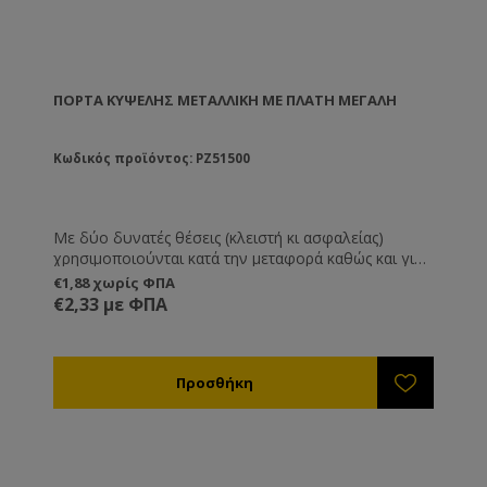
ΠΌΡΤΑ ΚΥΨΈΛΗΣ ΜΕΤΑΛΛΙΚΉ ΜΕ ΠΛΆΤΗ ΜΕΓΆΛΗ
Κωδικός προϊόντος: PZ51500
Με δύο δυνατές θέσεις (κλειστή κι ασφαλείας)
χρησιμοποιούνται κατά την μεταφορά καθώς και για
να προστατεύουν την είσοδο της κυψέλης εναντίων
€1,88 χωρίς ΦΠΑ
σφηκών, ποντικών και άλλων εισβολέων. Το
€2,33 με ΦΠΑ
πλεονέκτημα τους είναι ότι μπορούν να μένουν
μόνιμα πάνω στην κυψέλη οπότε αποφεύγετε την
πιθανότητα να χαθούν.