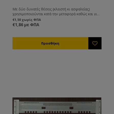
Με δύο δυνατές θέσεις (κλειστή κι ασφαλείας)
χρησιμοποιούνται κατά την μεταφορά καθώς και για
να προστατεύουν την είσοδο της κυψέλης εναντίων
€1,50 χωρίς ΦΠΑ
σφηκών, ποντικών και άλλων εισβολέων. Το
€1,86 με ΦΠΑ
πλεονέκτημα τους είναι ότι μπορούν να μένουν
μόνιμα πάνω στην κυψέλη οπότε αποφεύγετε την
πιθανότητα να χαθούν.