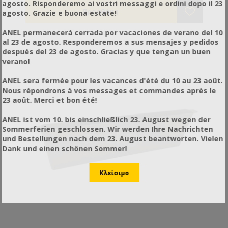
απομακρυνθεί από τη θέση του για το γέμισμα. Οι
agosto. Risponderemo ai vostri messaggi e ordini dopo il 23
πλαστικοί του πλωτήρες, ειδικά μελετημένοι,
agosto. Grazie e buona estate!
προφυλάσσουν τις μέλισσες από το πνίξιμο. Τα
τοιχώματά του με ειδικό φινίρισμα βοηθούν τις
ANEL permanecerá cerrada por vacaciones de verano del 10
μέλισσες να ανεβοκατεβαίνουν με ασφάλεια.
al 23 de agosto. Responderemos a sus mensajes y pedidos
Ιδανικός για τροφοδοσία σε μελίσσια που
después del 23 de agosto. Gracias y que tengan un buen
εφαρμόζεται βασιλοτροφία. Παρέχει πλήρη ασφάλεια
verano!
από λεηλασία. Τοποθετείται και σε ξύλινη και σε
πλαστική κυψέλη. TIP :Το χειμώνα μπορείτε να τον
ANEL sera fermée pour les vacances d'été du 10 au 23 août.
χρησιμοποιήσετε για να περιορίσετε το χώρο στις
Nous répondrons à vos messages et commandes après le
μέλισσες και να μονώσετε το σμήνος από το πλάι.
23 août. Merci et bon été!
Κατασκευασμένος από πλαστικό κατάλληλο για
τρόφιμα.
ANEL ist vom 10. bis einschließlich 23. August wegen der
Sommerferien geschlossen. Wir werden Ihre Nachrichten
und Bestellungen nach dem 23. August beantworten. Vielen
Dank und einen schönen Sommer!