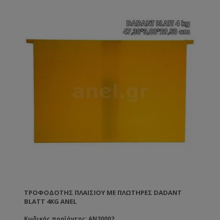
Ιδανικός για τροφοδοσία σε μελίσσια που
εφαρμόζεται βασιλοτροφία. Παρέχει πλήρη ασφάλεια
από λεηλασία. Τοποθετείται και σε ξύλινη και σε
πλαστική κυψέλη. TIP :Το χειμώνα μπορείτε να τον
χρησιμοποιήσετε για να περιορίσετε το χώρο στις
μέλισσες και να μονώσετε το σμήνος από το πλάι.
Κατασκευασμένος από πλαστικό κατάλληλο για
τρόφιμα.
ΤΡΟΦΟΔΌΤΗΣ ΠΛΑΙΣΊΟΥ ΜΕ ΠΛΩΤΉΡΕΣ DADANT
BLATT 4KG ANEL
Κωδικός προϊόντος: AN30002