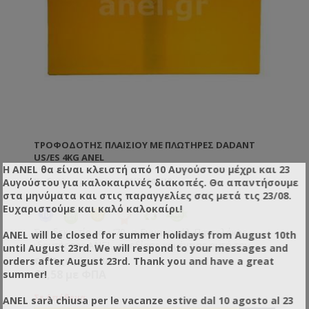
ΤΡΟΦΟΔΌΤΗΣ ΠΛΑΙΣΊΟΥ ΜΕ ΠΛΩΤΉΡΕΣ DADANT
US/ES 4KG ANEL
Η ANEL θα είναι κλειστή από 10 Αυγούστου μέχρι και 23
Αυγούστου για καλοκαιρινές διακοπές. Θα απαντήσουμε
Κωδικός προϊόντος: AN30002US
στα μηνύματα και στις παραγγελίες σας μετά τις 23/08.
Ευχαριστούμε και καλό καλοκαίρι!
Στη δεκαετία του ‘70, ο Εμμανουήλ Παντελάκης,
ANEL will be closed for summer holidays from August 10th
ιδρυτής της ANEL, σχεδίασε και έχτισε αυτό τον
until August 23rd. We will respond to your messages and
επαναστατικό τύπο τροφοδότη. Η εφεύρεσή του
€6,92 χωρίς ΦΠΑ
orders after August 23rd. Thank you and have a great
τιμήθηκε με το Silver Award από την APIMONDIA. Ο
€8,58 με ΦΠΑ
summer!
μοναδικός τροφοδότης που γεμίζει από κάτω προς
τα πάνω χωρίς να ενοχληθεί το σμήνος και χωρίς να
Σε Απόθεμα
ANEL sarà chiusa per le vacanze estive dal 10 agosto al 23