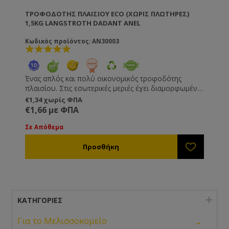
ΤΡΟΦΟΔΌΤΗΣ ΠΛΑΙΣΊΟΥ ECO (ΧΩΡΙΣ ΠΛΩΤΗΡΕΣ)
1,5KG LANGSTROTH DADANT ANEL
Κωδικός προϊόντος: AN30003
Ένας απλός και πολύ οικονομικός τροφοδότης
πλαισίου. Στις εσωτερικές μεριές έχει διαμορφωμένα
σκαλοπάτια, αλλά συνίσταται να χρησιμοποιείτε
€1,34 χωρίς ΦΠΑ
κομμάτια ξύλου ως πλωτήρες ή ένα πλέγμα ώστε να
€1,66 με ΦΠΑ
αποφύγετε τελείως τον πνιγμό των μελισσών . Για
να τον ξαναγεμίσετε θα πρέπει πρώτα να τινάξετε τις
Σε Απόθεμα
μέλισσες που βρίσκονται μέσα. Με εσωτερικά νεύρα
ώστε να μην παραμορφώνεται κατά το γέμισμα.
Κατασκευασμένος από πλαστικό κατάλληλο για
τρόφιμα.
ΚΑΤΗΓΟΡΊΕΣ
-
Για το Μελισσοκομείο