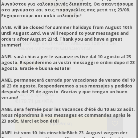
Αυγούστου για καλοκαιρινές διακοπές. Θα απαντήσουμε
στα μηνύματα και στις παραγγελίες σας μετά τις 23/08.
Ευχαριστούμε και καλό καλοκαίρι!
ANEL will be closed for summer holidays from August 10th
until August 23rd. We will respond to your messages and
orders after August 23rd. Thank you and have a great
ΠΥΡΟΣΦΡΑΓΊΔΑ ΥΓΡΑΕΡΊΟΥ ANEL ΈΩΣ 12 ΚΙΝΗΤΏΝ
summer!
ΨΗΦΊΩΝ (ΔΕ ΣΥΜΠΕΡΙΛΑΜΒΆΝOΝΤΑΙ)
ANEL sarà chiusa per le vacanze estive dal 10 agosto al 23
Κωδικός προϊόντος: AN1050LPG-RD12-ST
agosto. Risponderemo ai vostri messaggi e ordini dopo il 23
agosto. Grazie e buona estate!
ANEL permanecerá cerrada por vacaciones de verano del 10
Ίσως η καλύτερη πυροσφραγίδα υγραερίου της
al 23 de agosto. Responderemos a sus mensajes y pedidos
αγοράς παγκοσμίως. Ένα προϊόν σχεδιασμένο και
después del 23 de agosto. Gracias y que tengan un buen
κατασκευασμένο για ασφαλή, αποτελεσματική και
Τα ψηφία τοποθετούνται πολύ εύκολα και
€144,93 χωρίς ΦΠΑ
verano!
εργονομική χρήση. Κατασκευασμένη από
εναλλάσσονται κάθε ένα εντελώς ξεχωριστά
€179,71 με ΦΠΑ
ανοξείδωτο χάλυβα και μπρούτζο. Με τη σφραγίδα
Θερμαίνεται ιδιαίτερα γρήγορα
H πυροσφραγίδα ANEL λειτουργεί με 10 (min) ψηφία
ANEL sera fermée pour les vacances d'été du 10 au 23 août.
της ANEL o χώρος θέρμανσης λειτουργεί σαν
Σημαδεύει πολύ βαθιά τις επιφάνειες
(γράμματα/αριθμοί/σύμβολα).
Σε Απόθεμα
Nous répondrons à vos messages et commandes après le
φούρνος επικεντρώνοντας τις φλόγες πάνω στα
Αναπληρώνει αμέσως τη θερμοκρασία που χάνει
Τεχνικά χαρακτηριστικά
23 août. Merci et bon été!
ψηφία. Ταυτόχρονα λόγω της μορφής του δεν
κατά την καύση του ξύλου
Διαστάσεις: Μοντέλο 14 ψηφίων: 39x23x4cm –
επιτρέπει στην θερμική ακτινοβολία να επιστρέψει
Είναι ιδιαίτερα γρήγορη και δε χρειάζεται παύσεις
Μοντέλο 12 ψηφίων: 39x20x4cm
ANEL ist vom 10. bis einschließlich 23. August wegen der
προς τα χέρια του χειριστή.
αναθέρμανσης
Βάρος: 1.4 - 1.1 kg (χωρίς χαρακτήρες)