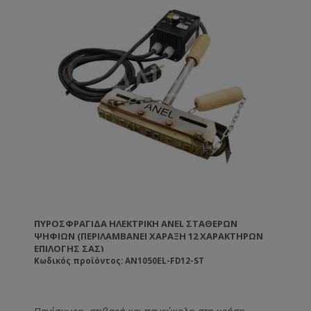
• ΔΙΑΣΤΑΣΕΙΣ ΡΥΘΜΙΣΤΗ ΘΕΡΜΟΚΡΑΣΙΑΣ : 18cm
ΜΗΚΟΣ x 12cm ΠΛΑΤΟΣ x 13cm ΥΨΟΣ
ΠΥΡΟΣΦΡΑΓΊΔΑ ΗΛΕΚΤΡΙΚΉ ANEL ΣΤΑΘΕΡΏΝ
ΨΗΦΊΩΝ (ΠΕΡΙΛΑΜΒΆΝΕΙ ΧΆΡΑΞΗ 12 ΧΑΡΑΚΤΉΡΩΝ
ΕΠΙΛΟΓΉΣ ΣΑΣ)
Κωδικός προϊόντος: AN1050EL-FD12-ST