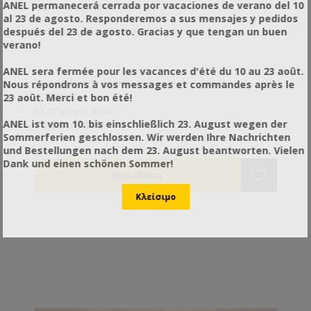
ANEL permanecerá cerrada por vacaciones de verano del 10
ΟΔΗΓΟΎΣ ΜΙΚΡΉ
al 23 de agosto. Responderemos a sus mensajes y pedidos
después del 23 de agosto. Gracias y que tengan un buen
Κωδικός προϊόντος: PO51502
verano!
ANEL sera fermée pour les vacances d'été du 10 au 23 août.
Περιορίζει την είσοδο κι ασφαλίζει κατά τη
Nous répondrons à vos messages et commandes après le
μεταφορά.
23 août. Merci et bon été!
€1,37 χωρίς ΦΠΑ
ANEL ist vom 10. bis einschließlich 23. August wegen der
€1,70 με ΦΠΑ
Sommerferien geschlossen. Wir werden Ihre Nachrichten
und Bestellungen nach dem 23. August beantworten. Vielen
Dank und einen schönen Sommer!