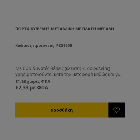
ΠΌΡΤΑ ΚΥΨΈΛΗΣ ΜΕΤΑΛΛΙΚΉ ΜΕ ΠΛΆΤΗ ΜΕΓΆΛΗ
Κωδικός προϊόντος: PZ51500
Με δύο δυνατές θέσεις (κλειστή κι ασφαλείας)
χρησιμοποιούνται κατά την μεταφορά καθώς και για
να προστατεύουν την είσοδο της κυψέλης εναντίων
€1,88 χωρίς ΦΠΑ
σφηκών, ποντικών και άλλων εισβολέων. Το
€2,33 με ΦΠΑ
πλεονέκτημα τους είναι ότι μπορούν να μένουν
μόνιμα πάνω στην κυψέλη οπότε αποφεύγετε την
πιθανότητα να χαθούν.