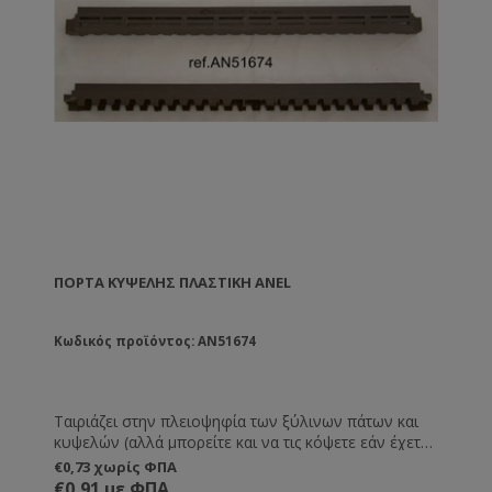
ΠΌΡΤΑ ΚΥΨΈΛΗΣ ΠΛΑΣΤΙΚΉ ANEL
Κωδικός προϊόντος: AN51674
Ταιριάζει στην πλειοψηφία των ξύλινων πάτων και
κυψελών (αλλά μπορείτε και να τις κόψετε εάν έχετε
πιο μικρές εισόδους στις κυψέλες σας). Αντικαθιστά
€0,73 χωρίς ΦΠΑ
πλήρως την παραδοσιακή ξύλινη πόρτα, αλλά έχει
€0,91 με ΦΠΑ