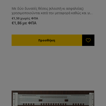
Με δύο δυνατές θέσεις (κλειστή κι ασφαλείας)
χρησιμοποιούνται κατά την μεταφορά καθώς και για
να προστατεύουν την είσοδο της κυψέλης εναντίων
€1,50 χωρίς ΦΠΑ
σφηκών, ποντικών και άλλων εισβολέων. Το
€1,86 με ΦΠΑ
πλεονέκτημα τους είναι ότι μπορούν να μένουν
μόνιμα πάνω στην κυψέλη οπότε αποφεύγετε την
πιθανότητα να χαθούν.