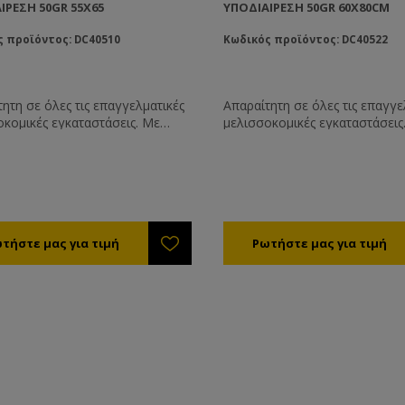
ΊΡΕΣΗ 50GR 55X65
ΥΠΟΔΙΑΊΡΕΣΗ 50GR 60Χ80CM
 προϊόντος: DC40510
Κωδικός προϊόντος: DC40522
ητη σε όλες τις επαγγελματικές
Απαραίτητη σε όλες τις επαγγε
οκομικές εγκαταστάσεις. Με
μελισσοκομικές εγκαταστάσεις
εια από ανοξείδωτο χάλυβα.
επιφάνεια από ανοξείδωτο χά
ιμες και σε μοντέλα που
Διαθέσιμες και σε μοντέλα πο
ργούν με επαναφορτιζόμενες
λειτουργούν με επαναφορτιζό
ες. Ιδανική για να ζυγίζετε τα
μπαταρίες. Ιδανική για να ζυγίζ
μελιού σας. Έχουν τη
δοχεία μελιού σας.
τητα να εκτυπώνουν τις
ισμένες τιμές με συμπερίληψη
όματός σας, των στοιχείων
ωνίας σας κλπ.