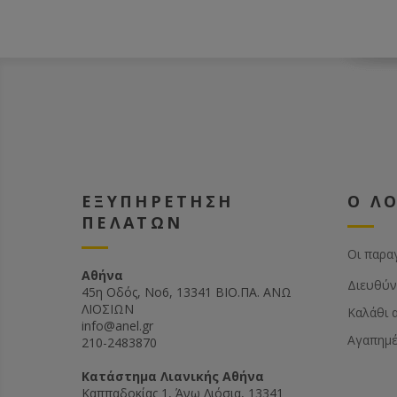
ΕΞΥΠΗΡΕΤΗΣΗ
Ο Λ
ΠΕΛΑΤΩΝ
Οι παρα
Αθήνα
Διευθύν
45η Οδός, Νο6, 13341 ΒΙΟ.ΠΑ. ΑΝΩ
ΛΙΟΣΙΩΝ
Καλάθι 
info@anel.gr
Αγαπημ
210-2483870
Kατάστημα Λιανικής Αθήνα
Καππαδοκίας 1, Άνω Λιόσια, 13341