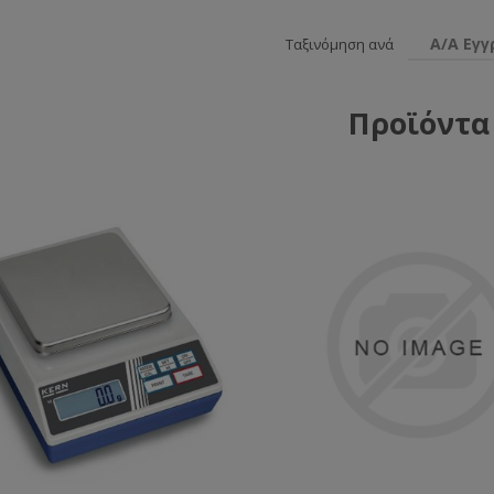
Α/Α Εγ
Ταξινόμηση ανά
Προϊόντα