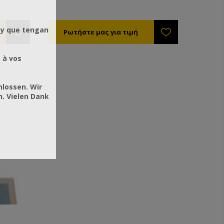
μπαταρίες. Ιδανική για να ζυγίζετε τα
δοχεία μελιού σας. Έχουν τη
δυνατότητα να εκτυπώνουν τις
 y que tengan
υπολογισμένες τιμές με συμπερίληψη
του ονόματός σας, των στοιχείων
επικοινωνίας σας κλπ.
 à vos
hlossen. Wir
. Vielen Dank