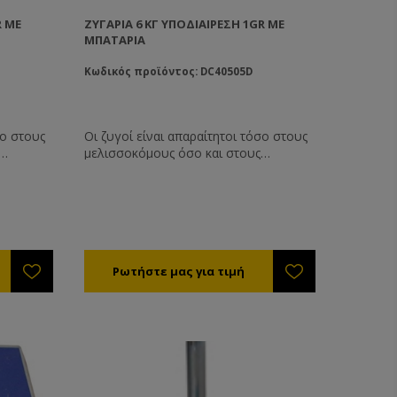
R ΜΕ
ΖΥΓΑΡΙΆ 6 ΚΓ ΥΠΟΔΙΑΊΡΕΣΗ 1GR ΜΕ
ΜΠΑΤΑΡΊΑ
Κωδικός προϊόντος: DC40505D
σο στους
Οι ζυγοί είναι απαραίτητοι τόσο στους
μελισσοκόμους όσο και στους
αι σε
συσκευαστές. Χρησιμοποιούνται σε
κομείο
μεγάλο εύρος από το μελισσοκομείο
θήκη και
(ζύγιση κυψελών) έως την αποθήκη και
τις λαϊκές αγορές.