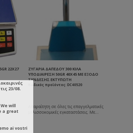
5GR 22Χ27
ΖΥΓΑΡΙΆ ΔΑΠΈΔΟΥ 300 ΚΙΛΆ
ΥΠΟΔΙΑΊΡΕΣΗ 50GR 40X45 ΜΕ ΕΞΟΔΟ
ΣΥΝΔΕΣΗΣ ΕΚΤΥΠΩΤΗ
λοκαιρινές
Κωδικός προϊόντος: DC40520
ις 23/08.
 We will
σο στους
Απαραίτητη σε όλες τις επαγγελματικές
e a great
μελισσοκομικές εγκαταστάσεις. Με
αι σε
επιφάνεια από ανοξείδωτο χάλυβα.
κομείο
Διαθέσιμες και σε μοντέλα που
emo ai vostri
θήκη και
λειτουργούν με επαναφορτιζόμενες