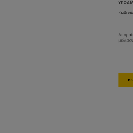
ΥΠΟΔΙΑ
Κωδικός
Απαραίτ
μελισσ
επιφάν
Διαθέσ
λειτου
μπαταρί
δοχεία 
δυνατό
υπολογ
του ον
επικοιν