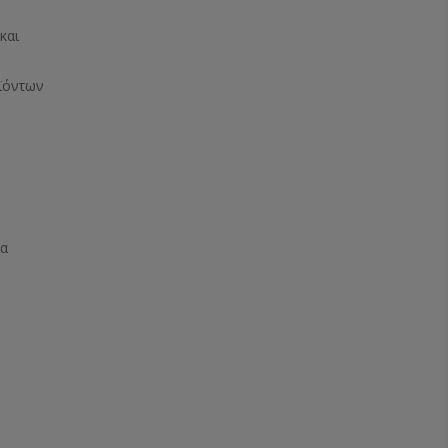
και
ϊόντων
ία