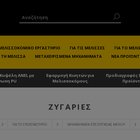
 ΜΕΛΙΣΣΟΚΟΜΙΚΌ ΕΡΓΑΣΤΉΡΙΟ
ΓΙΑ ΤΙΣ ΜΈΛΙΣΣΕΣ
ΓΙΑ ΤΟ ΜΕ
 ΤΗ ΜΈΛΙΣΣΑ
ΜΕΤΑΧΕΙΡΙΣΜΈΝΑ ΜΗΧΑΝΉΜΑΤΑ
ΝΈΑ ΠΡΟΪΌΝΤ
 Κυψέλη ANEL με
Εφαρμογή Κινητών για
Προδιαγραφές 
νωση PU
Μελισσοκόμους
Προϊόν
ΖΥΓΑΡΙΈΣ
ΓΙΑ ΤΟ ΣΥΣΚΕΥΑΣΤΉΡΙΟ
ΜΗΧΑΝΉΜΑΤΑ ΕΠΕΞΕΡΓΑΣΊΑΣ ΜΕΛΙΟΎ