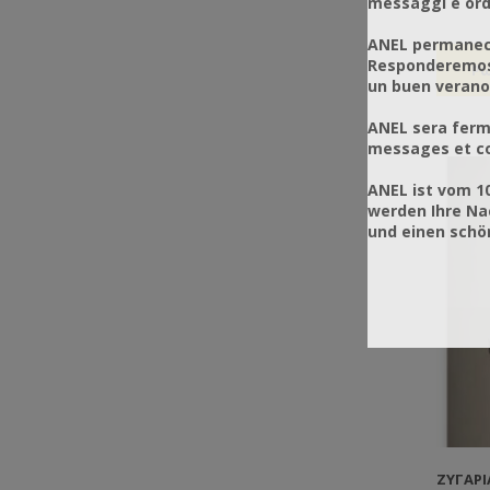
messaggi e ordi
τις λαϊ
ANEL permanece
Responderemos 
un buen verano
ANEL sera ferm
messages et co
ANEL ist vom 1
werden Ihre Na
und einen sch
ΖΥΓΑΡΙ