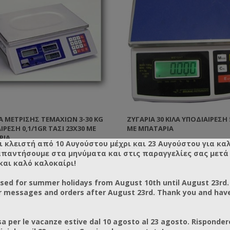
 βάρος περίπου 1,2 Kg Τύπος
ευής της ζυγαριάς Ζυγός μονής
ιας
Ά ΜΈΤΡΙΣΗΣ ΤΕΜΑΧΊΩΝ 3-30 KG
ΖΥΓΑΡΙΆ 30 ΚΙΛΆ ΥΠΟΔΙΑΊΡΕΣΗ 
ΊΡΕΣΗ 0,1/1GR ΤΑΣΙ 23X30 ΜΕ
ΜΕ ΜΠΑΤΑΡΊΑ
ΡΊΑ
ι κλειστή από 10 Αυγούστου μέχρι και 23 Αυγούστου για κα
 προϊόντος: DC40501
Κωδικός προϊόντος: DC40500
απαντήσουμε στα μηνύματα και στις παραγγελίες σας μετά τ
και καλό καλοκαίρι!
osed for summer holidays from August 10th until August 23rd.
ί είναι απαραίτητοι τόσο στους
Οι ζυγοί είναι απαραίτητοι τό
r messages and orders after August 23rd. Thank you and hav
οκόμους όσο και στους
μελισσοκόμους όσο και στους
αστές. Χρησιμοποιούνται σε
συσκευαστές. Χρησιμοποιούντ
 εύρος από το μελισσοκομείο
μεγάλο εύρος από το μελισσο
a per le vacanze estive dal 10 agosto al 23 agosto. Risponder
η κυψελών) έως την αποθήκη και
(ζύγιση κυψελών) έως την απο