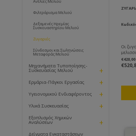
Αντλίες Μελιού
ΖΥΓΑΡΙ
Φιλτράρισμα Μελιού
Δεξαμενές Ηρεμίας
Κωδικό
Συσκευαστηρίου Μελιού
Ζυγαριές
Οι ζυγο
Σύνδεσμοι και Σωληνώσεις
μελισσ
Μεταφοράς Μελιού
συσκευ
€420,0
μεγάλο
€520,
Μηχανήματα Τυποποίησης-
+
(ζύγισ
Συσκευασίας Μελιού
τις λαϊ
+
Χαρακτη
Ερμάρια-Πάγκοι Εργασίας
[Max]1
+
Γραμμικ
Υγειονομικού Ενδιαφέροντος
Αναπαρ
+
πρότυπ
Υλικά Συσκευασίας
βάρος Δ
(Π×Β)1
Εξοπλισμός Χημικών
+
ΠΛΑΣΤΙ
Αναλύσεων
(Π×Β×Υ
υλικού
Δείγματα Εγκαταστάσεων