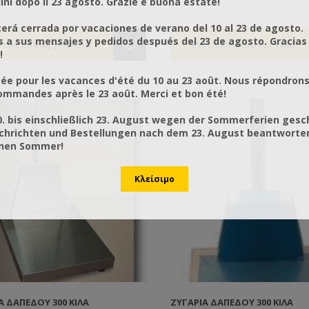
ni dopo il 23 agosto. Grazie e buona estate!
κές αγορές.
τις λαϊκές αγορές.
rá cerrada por vacaciones de verano del 10 al 23 de agosto.
a sus mensajes y pedidos después del 23 de agosto. Gracias
!
ée pour les vacances d'été du 10 au 23 août. Nous répondrons
mmandes après le 23 août. Merci et bon été!
0. bis einschließlich 23. August wegen der Sommerferien gesc
chrichten und Bestellungen nach dem 23. August beantworten
önen Sommer!
Ά ΔΑΠΈΔΟΥ 300 ΚΙΛΆ
ΖΥΓΑΡΙΆ ΔΑΠΈΔΟΥ 300 ΚΙΛΆ