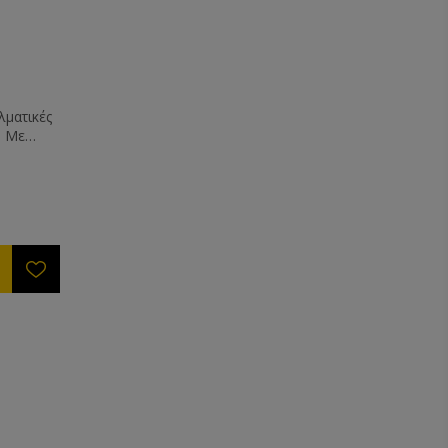
λματικές
. Με
λυβα.
υ
μενες
ετε τα