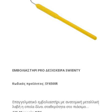
ΕΜΒΟΛΙΑΣΤΉΡΙ PRO ΔΕΞΙΌΧΕΙΡΑ SWIENTY
Κωδικός προϊόντος: SY6500R
Επαγγελματικό εμβολιαστήρι με ανατομική μεταλλική
λαβή η οποία δίνει σταθερότητα στο πιάσιμο
διευκολύνοντας τις γρήγορες κινήσεις χωρίς να