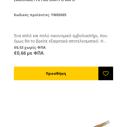
Κωδικός προϊόντος: YW65005
Ένα απλό και πολύ οικονομικό εμβολιαστήρι, που
όμως θα το βρείτε εξαιρετικά αποτελεσματικό. Η
εύκαμπτη μύτη του σας επιτρέπει να αγκαλιάσετε με
€0,53 χωρίς ΦΠΑ
ευκολία τη λάρβα και το κινητό του άκρο θα σας
€0,66 με ΦΠΑ
επιτρέψει να την αφήσετε με ευκολία στο κελί που
θέλετε να εμβολιάσετε.