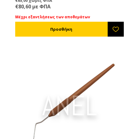
€65,00 χωρίς ΦΠΑ
περιστρέφεται. Διατίθεται και σε μοντέλο
€80,60 με ΦΠΑ
αριστερόχειρων.
Μέχρι εξαντλήσεως των αποθεμάτων