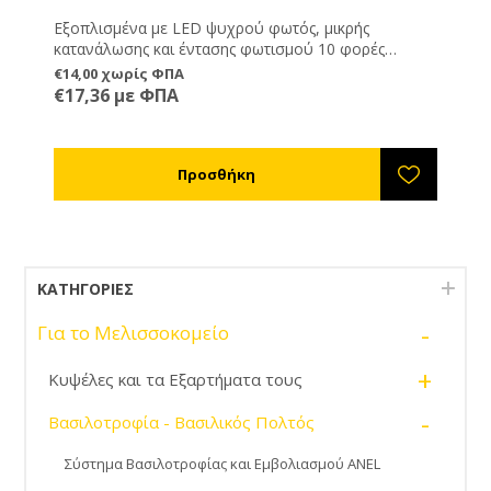
Εξοπλισμένα με LED ψυχρού φωτός, μικρής
κατανάλωσης και έντασης φωτισμού 10 φορές
μεγαλύτερη από τους λαμπτήρες πυρακτώσεως. • Με
€14,00 χωρίς ΦΠΑ
ρυθμιζόμενο σφιγκτήρα για συγκράτηση στο κεφάλι
€17,36 με ΦΠΑ
• Με ρυθμιζόμενη κλίση δέσμης φωτός • Μεγέθυνση
και στα δύο μάτια. • Ιδανικό για βασιλοτροφία και
τεχνητή σπερματέγχυση • Δεν Περιλαμβάνει
μπαταρίες • Απόλυτα ασφαλές και ξεκούραστο •
Ιδιαίτερα ελαφριά γυαλιά. *Χρειάζεται 3 μπαταρίες
AA.
ΚΑΤΗΓΟΡΊΕΣ
-
Για το Μελισσοκομείο
+
Κυψέλες και τα Εξαρτήματα τους
-
Βασιλοτροφία - Βασιλικός Πολτός
Σύστημα Βασιλοτροφίας και Εμβολιασμού ANEL