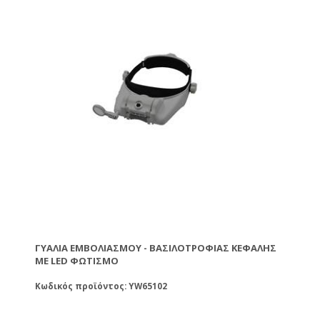
ΓΥΑΛΙΆ ΕΜΒΟΛΙΑΣΜΟΎ - ΒΑΣΙΛΟΤΡΟΦΊΑΣ ΚΕΦΑΛΉΣ
ΜΕ LED ΦΩΤΙΣΜΌ
Κωδικός προϊόντος: YW65102