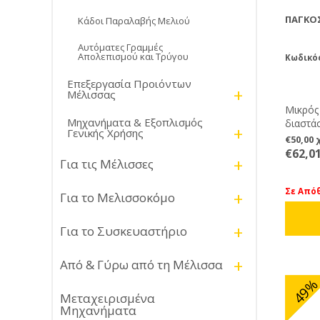
ΠΆΓΚΟ
Κάδοι Παραλαβής Μελιού
Αυτόματες Γραμμές
Απολεπισμού και Τρύγου
Κωδικό
Επεξεργασία Προιόντων
+
Μέλισσας
Μικρός
Μηχανήματα & Εξοπλισμός
διαστά
+
Γενικής Χρήσης
Κατασκ
€50,00
κατάλλη
€62,0
+
Για τις Μέλισσες
αποστρ
πλαστι
Σε Από
+
Για το Μελισσοκόμο
+
Για το Συσκευαστήριο
+
Από & Γύρω από τη Μέλισσα
49
Μεταχειρισμένα
Μηχανήματα