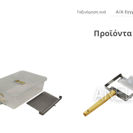
Α/Α Εγ
Ταξινόμηση ανά
Προϊόντα