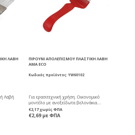
ΙΚΉ ΛΑΒΉ
ΠΙΡΟΎΝΙ ΑΠΟΛΕΠΙΣΜΟΎ ΠΛΑΣΤΙΚΉ ΛΑΒΉ
AMA ECO
Κωδικός προϊόντος: YW60102
κή Λαβή
Για ερασιτεχνική χρήση. Οικονομικό
μοντέλο με ανοξείδωτα βελονάκια.
Εργονομική πλαστική λαβή.
€2,17 χωρίς ΦΠΑ
€2,69 με ΦΠΑ