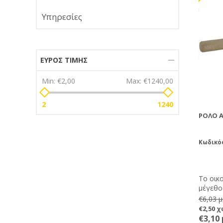
Υπηρεσίες
ΕΎΡΟΣ ΤΙΜΉΣ
Min:
€2,00
Max:
€1240,00
2
1240
ΡΟΛΌ 
Κωδικό
Το οικ
μέγεθο
το ρολ
€6,03 
μύτες 
€2,50 
κελιά ώ
€3,10