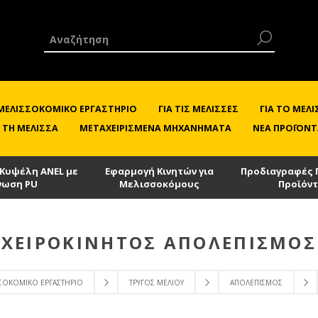
 ΜΕΛΙΣΣΟΚΟΜΙΚΌ ΕΡΓΑΣΤΉΡΙΟ
ΓΙΑ ΤΙΣ ΜΈΛΙΣΣΕΣ
ΓΙΑ ΤΟ ΜΕ
 ΤΗ ΜΈΛΙΣΣΑ
ΜΕΤΑΧΕΙΡΙΣΜΈΝΑ ΜΗΧΑΝΉΜΑΤΑ
ΝΈΑ ΠΡΟΪΌΝΤ
 Κυψέλη ANEL με
Εφαρμογή Κινητών για
Προδιαγραφές 
νωση PU
Μελισσοκόμους
Προϊόν
ΧΕΙΡΟΚΊΝΗΤΟΣ ΑΠΟΛΕΠΙΣΜΌΣ
ΣΣΟΚΟΜΙΚΌ ΕΡΓΑΣΤΉΡΙΟ
ΤΡΎΓΟΣ ΜΕΛΙΟΎ
ΑΠΟΛΕΠΙΣΜΌΣ