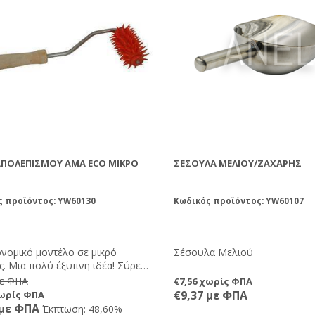
ΑΠΟΛΕΠΙΣΜΟΎ ΑMA ECO ΜΙΚΡΌ
ΣΈΣΟΥΛΑ ΜΕΛΙΟΎ/ΖΆΧΑΡΗΣ
ς προϊόντος: YW60130
Κωδικός προϊόντος: YW60107
ονομικό μοντέλο σε μικρό
Σέσουλα Μελιού
ς. Μια πολύ έξυπνη ιδέα! Σύρετε
ό πάνω στην κηρήθρα και οι
με ΦΠΑ
€7,56 χωρίς ΦΠΑ
θα ανοίξουν τα σφραγισμένα
€9,37 με ΦΠΑ
χωρίς ΦΠΑ
στε να τα βάλετε μετά στο
 με ΦΠΑ
Έκπτωση: 48,60%