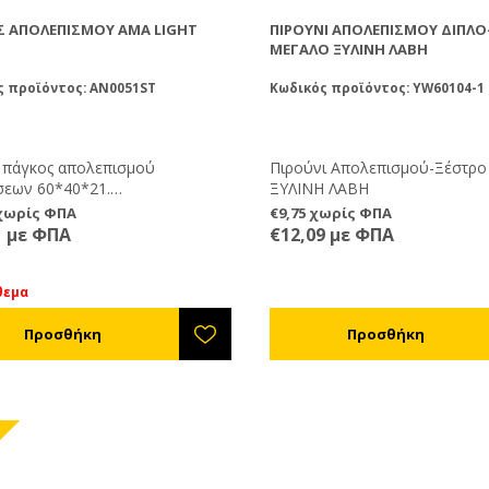
Σ ΑΠΟΛΕΠΙΣΜΟΎ AMA LIGHT
ΠΙΡΟΎΝΙ ΑΠΟΛΕΠΙΣΜΟΎ ΔΙΠΛΌ
ΜΕΓΆΛΟ ΞΥΛΙΝΗ ΛΑΒΗ
ς προϊόντος: AN0051ST
Κωδικός προϊόντος: YW60104-1
 πάγκος απολεπισμού
Πιρούνι Απολεπισμού-Ξέστρ
σεων 60*40*21.
ΞΥΛΙΝΗ ΛΑΒΗ
ευασμένος από πλαστικό
 χωρίς ΦΠΑ
€9,75 χωρίς ΦΠΑ
λο για τρόφιμα, με σίτα
1 με ΦΠΑ
€12,09 με ΦΠΑ
άγγισης των απολεπισμάτων και
κή κάνουλα.
θεμα
%