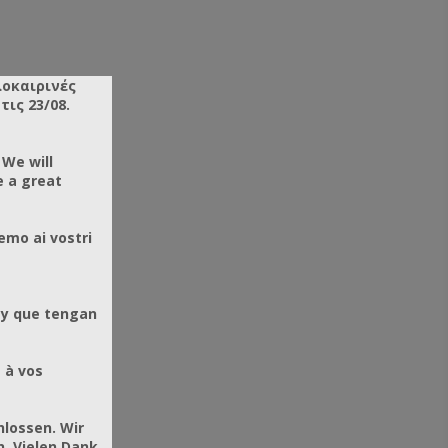
λοκαιρινές
ις 23/08.
 We will
e a great
emo ai vostri
 y que tengan
 à vos
hlossen. Wir
. Vielen Dank