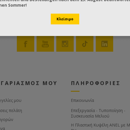
önen Sommer!
ΟΓΑΡΙΑΣΜΟΣ ΜΟΥ
ΠΛΗΡΟΦΟΡΙΕΣ
γγελίες μου
Επικοινωνία
σεις πελάτη
Επεξεργασία - Τυποποίηση -
Συσκευασία Μελιού
αγορών
Η Πλαστική Κυψέλη ANEL με 
ένα