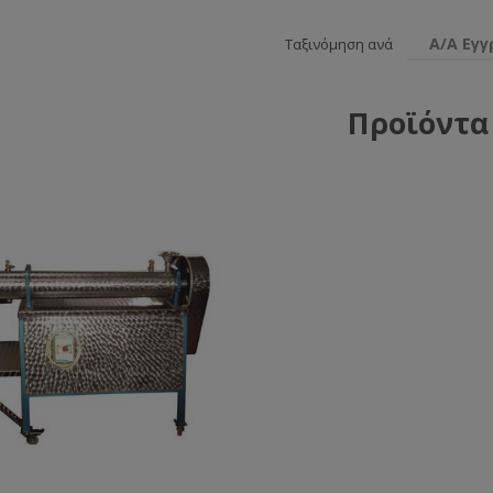
Α/Α Εγ
Ταξινόμηση ανά
Προϊόντα