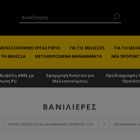
 ΜΕΛΙΣΣΟΚΟΜΙΚΌ ΕΡΓΑΣΤΉΡΙΟ
ΓΙΑ ΤΙΣ ΜΈΛΙΣΣΕΣ
ΓΙΑ ΤΟ ΜΕ
 ΤΗ ΜΈΛΙΣΣΑ
ΜΕΤΑΧΕΙΡΙΣΜΈΝΑ ΜΗΧΑΝΉΜΑΤΑ
ΝΈΑ ΠΡΟΪΌΝΤ
 Κυψέλη ANEL με
Εφαρμογή Κινητών για
Προδιαγραφές 
νωση PU
Μελισσοκόμους
Προϊόν
ΒΑΝΙΛΙΈΡΕΣ
ΤΡΟΦΈΣ ΜΕΛΙΣΣΏΝ ΚΑΙ ΜΗΧΑΝΉΜΑΤΑ ΠΑΡΑΚΕΥΉΣ ΤΟΥΣ
ΜΗΧΑΝΉΜΑΤΑ Π