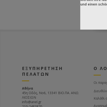
und einen sch
ΕΞΥΠΗΡΕΤΗΣΗ
Ο Λ
ΠΕΛΑΤΩΝ
Οι παρα
Αθήνα
Διευθύν
45η Οδός, Νο6, 13341 ΒΙΟ.ΠΑ. ΑΝΩ
ΛΙΟΣΙΩΝ
Καλάθι 
info@anel.gr
Αγαπημ
210-2483870