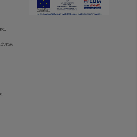
και
ϊόντων
ία