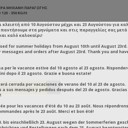
ΙΈΡΑ ΜΗΧΑΝΉ ΠΑΡΑΓΩΓΉΣ
120 - 350 KG/H
ς προϊόντος: MDS300801
ι κλειστή από 10 Αυγούστου μέχρι και 23 Αυγούστου για κα
απαντήσουμε στα μηνύματα και στις παραγγελίες σας μετά τ
και καλό καλοκαίρι!
γάλους μελισσοκόμους που
osed for summer holidays from August 10th until August 23rd.
 να έχουν τον έλεγχο των
r messages and orders after August 23rd. Thank you and hav
 τους ή για όσους θέλουν να
θούν επαγγελματικά με την
ευή μελισσοτρόφων. Το μήκος
a per le vacanze estive dal 10 agosto al 23 agosto. Risponder
ιλιέρας καθορίζει και την
ni dopo il 23 agosto. Grazie e buona estate!
μενη ποσότητα.
ά την ώρα με ηλεκτροκινητήρα
rá cerrada por vacaciones de verano del 10 al 23 de agosto.
ικό 3 hp
a sus mensajes y pedidos después del 23 de agosto. Gracias
ά την ώρα με ηλεκτροκινητήρα
!
ικό 4 hp
ά την ώρα με ηλεκτροκινητήρα
ée pour les vacances d'été du 10 au 23 août. Nous répondrons
ικό 7,5 hp
mmandes après le 23 août. Merci et bon été!
ά την ώρα με ηλεκτροκινητήρα
ικό 10 hp
0. bis einschließlich 23. August wegen der Sommerferien gesc
chrichten und Bestellungen nach dem 23. August beantworten