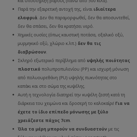
και υποστήριξη βάρους (πάνω από 500 κιλά).
Παρά την εξαιρετική αντοχή της, είναι
ιδιαίτερα
ελαφριά
. Δεν θα παραμορφωθεί, δεν θα αποσυντεθεί,
δεν θα σπάσει, δεν θα κρατήσει νερό.
Χημικές ουσίες (όπως καυστική ποτάσα, οξαλικό οξύ,
μυρμηκικό οξύ, χλώριο κ.λπ.)
δεν θα τις
διαβρώσουν
.
Σκληρό εξωτερικό περίβλημα από
υψηλής ποιότητας
πλαστικό
πολυπροπυλενίου (PP) και ισχυρή μόνωση
από πολυουρεθάνη (PU) υψηλής πυκνότητας στο
καπάκι και στο σώμα της κυψέλης.
Αυτή η τεχνολογία διατηρεί την κυψέλη ζεστή κατά τη
διάρκεια του χειμώνα και δροσερή το καλοκαίρι!
Για να
έχετε το ίδιο επίπεδο μόνωσης με ξύλο
χρειάζεστε πάχος 7cm
.
Όλα τα μέρη μπορούν να συνδυαστούν
με τις