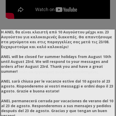
Η ANEL θα είναι κλειστή από 10 Αυγούστου μέχρι και 23
Αυγούστου για καλοκαιρινές διακοπές. Θα απαντήσουμε
Χαρακτηριστικά:
στα μηνύματα και στις παραγγελίες σας μετά τις 23/08.
Ευχαριστούμε και καλό καλοκαίρι!
Μονωμένο με ισχυρή μόνωση PU (πολυουρεθάνης ) –
ANEL will be closed for summer holidays from August 10th
Παρέχει την ίδια μόνωση με ένα ξύλο πάχους 7 εκ.
until August 23rd. We will respond to your messages and
Με δύο χωνευτές και δύο εξωτερικές χειρολαβές για
orders after August 23rd. Thank you and have a great
summer!
εύκολη και εργονομική ανύψωση τοποθετημένες
εμπρός και πίσω για διευκόλυνση κατά τη μεταφορά.
ANEL sarà chiusa per le vacanze estive dal 10 agosto al 23
agosto. Risponderemo ai vostri messaggi e ordini dopo il 23
Αντιολισθητική επιφάνεια στο πάνω και κάτω μέρος.
agosto. Grazie e buona estate!
Ζυγίζει μόλις 3,3 κιλά.
ANEL permanecerá cerrada por vacaciones de verano del 10
Μπορεί να συνδυαστεί με ξύλινες κυψέλες Langstroth.
al 23 de agosto. Responderemos a sus mensajes y pedidos
Μπορεί να παραγγελθεί ή να εξοπλιστεί εκ των
después del 23 de agosto. Gracias y que tengan un buen
υστέρων με υβριδικές θύρες εισόδου/αερισμού.
verano!