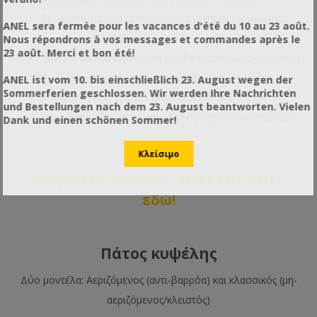
Τρυπήστε τρύπες σε οποιοδήποτε σημείο επιθυμείτε
ANEL sera fermée pour les vacances d'été du 10 au 23 août.
να τις εφαρμόσετε.
Nous répondrons à vos messages et commandes après le
23 août. Merci et bon été!
Μπορεί να παραγγελθεί ή να εξοπλισθεί με όλα τα είδη
συνδετήρων, ακόμη και τα ρυθμιζόμενα.
ANEL ist vom 10. bis einschließlich 23. August wegen der
Sommerferien geschlossen. Wir werden Ihre Nachrichten
Μπορεί να σφραγισθεί πολύ εύκολα από μια
und Bestellungen nach dem 23. August beantworten. Vielen
πυροσφραγίδα και το σημάδι δε μπορεί να αλλοιωθεί.
Dank und einen schönen Sommer!
Αγοράστε ορόφους κυψέλης ANEL
εδώ!
Πάτος κυψέλης
Δύο μοντέλα: Αεριζόμενος (αντι-βαρρόα) και κλασσικός (μη-
αεριζόμενος/κλειστός)