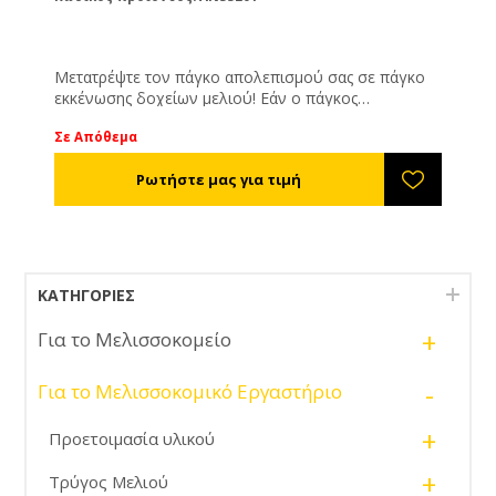
Μετατρέψτε τον πάγκο απολεπισμού σας σε πάγκο
εκκένωσης δοχείων μελιού! Εάν ο πάγκος
απολεπισμού σας δεν είναι παραγωγής μας θα
Σε Απόθεμα
πρέπει να μας δώσετε τις ακριβής διαστάσεις του.
ΚΑΤΗΓΟΡΊΕΣ
+
Για το Μελισσοκομείο
-
Για το Μελισσοκομικό Εργαστήριο
+
Προετοιμασία υλικού
+
Τρύγος Μελιού