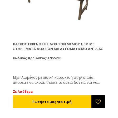
ΠΆΓΚΟΣ ΕΚΚΈΝΩΣΗΣ ΔΟΧΕΊΩΝ ΜΕΛΙΟΎ 1,5M ΜΕ
ΣΤΗΡΊΓΜΑΤΑ ΔΟΧΕΊΩΝ ΚΑΙ ΑΥΤΟΜΑΤΙΣΜΌ ΑΝΤΛΊΑΣ
Κωδικός προϊόντος: AN55200
Εξοπλισμένος με ειδική κατασκευή στην οποία
μπορείτε να ακουμπήσετε τα άδεια δοχεία για να
στραγγίσουν. Με πάτο διαμορφωμένο V για καλή
Σε Απόθεμα
αποστράγγιση. Με κολλημένη μούφα 1 ½’’. Με
διάτρητη σίτα ώστε να προστατευτεί η αντλία. Από
ανοξείδωτο χάλυβα.