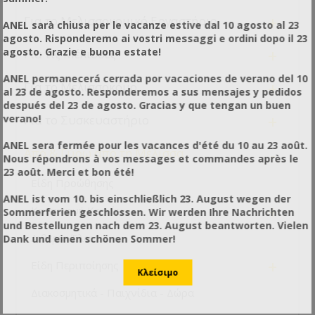
+
Για το Μελισσοκομικό Εργαστήριο
ANEL sarà chiusa per le vacanze estive dal 10 agosto al 23
agosto. Risponderemo ai vostri messaggi e ordini dopo il 23
+
agosto. Grazie e buona estate!
Για τις Μέλισσες
ANEL permanecerá cerrada por vacaciones de verano del 10
+
Για το Μελισσοκόμο
al 23 de agosto. Responderemos a sus mensajes y pedidos
después del 23 de agosto. Gracias y que tengan un buen
+
verano!
Για το Συσκευαστήριο
ANEL sera fermée pour les vacances d'été du 10 au 23 août.
-
Από & Γύρω από τη Μέλισσα
Nous répondrons à vos messages et commandes après le
23 août. Merci et bon été!
Είδη Προώθησης
ANEL ist vom 10. bis einschließlich 23. August wegen der
+
Κατασκευή Κεριών
Sommerferien geschlossen. Wir werden Ihre Nachrichten
und Bestellungen nach dem 23. August beantworten. Vielen
Αιθέρια Έλαια
Dank und einen schönen Sommer!
+
Είδη Περιποίησης
Διακοσμητικά - Παιχνίδια - Δώρα