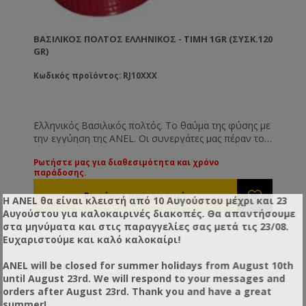
ΒΑΣΙΛΙΚΌΣ ΠΟΛΤΌΣ ΕΛΛΗΝΙΚΌΣ - ΤΙΜΉ 1GR (ΣΥΣΚ.120
GR)
Κωδικός προϊόντος: RJ10XXX
Ελληνικός Βασιλικός πολτός. Το θαύμα της φύσης με
την εγγύηση της ANEL. Οι συνεργάτες μας πέραν του
ότι είναι επιλεγμένοι ελέγχονται συνεχώς για τη
Ρωτήστε μας για διαθεσιμότητα και χρόνο
γνησιότητα του προϊόντος. Μπορείτε να είστε
παράδοσης.
βέβαιοι πως ο φρέσκος ή φρεσκοκατεψυγμένος ( το
χειμώνα ) βασιλικός πολτός που σας διαθέτουμε
Η ANEL θα είναι κλειστή από 10 Αυγούστου μέχρι και 23
είναι Ελληνικής παραγωγής.
Αυγούστου για καλοκαιρινές διακοπές. Θα απαντήσουμε
στα μηνύματα και στις παραγγελίες σας μετά τις 23/08.
Ευχαριστούμε και καλό καλοκαίρι!
ANEL will be closed for summer holidays from August 10th
ΚΑΤΗΓΟΡΊΕΣ
until August 23rd. We will respond to your messages and
+
orders after August 23rd. Thank you and have a great
Για το Μελισσοκομείο
summer!