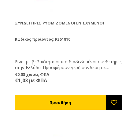
ΣΥΝΔΕΤΉΡΕΣ ΡΥΘΜΙΖΌΜΕΝΟΙ ΕΝΙΣΧΥΜΈΝΟΙ
Κωδικός προϊόντος: PZ51810
Είναι με βεβαιότητα οι πιο διαδεδομένοι συνδετήρες
στην Ελλάδα. Προσφέρουν γερή σύνδεση σε
πατώματα, βάσεις και καπάκι, ενώ ρυθμίζονται σε
€0,83 χωρίς ΦΠΑ
ύψος. Κατασκευασμένοι από γαλβανισμένο
€1,03 με ΦΠΑ
σίδερο.Ελληνικής κατασκευής.