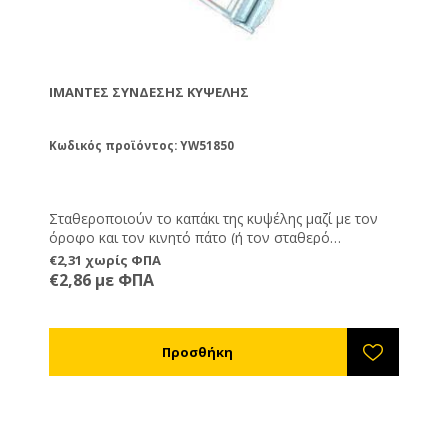
ΙΜΆΝΤΕΣ ΣΎΝΔΕΣΗΣ ΚΥΨΈΛΗΣ
Κωδικός προϊόντος: YW51850
Σταθεροποιούν το καπάκι της κυψέλης μαζί με τον
όροφο και τον κινητό πάτο (ή τον σταθερό
εμβρυοθάλαμο) κατά τη μεταφορά και κατά τη
€2,31 χωρίς ΦΠΑ
διαμονή του μελισσοκομείου σε περιοχές με δυνατό
€2,86 με ΦΠΑ
άνεμο που μπορεί να αποσπάσει το καπάκι. Μόλις
ολοκληρώσετε την μεταφορά αφαιρέστε τους
ιμάντες. Έτσι αποθαρρύνετε και τους κλέφτες
κυψελών, αφού οι κυψέλες δεν έχουν συνδετήρες.