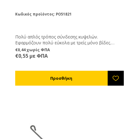
Κωδικός προϊόντος: PO51821
Πολύ απλός τρόπος σύνδεσης κυψελών.
Εφαρμόζουν πολύ εύκολα με τρείς μόνο βίδες.
Ιδανικοί για όσους έχουν ξύλινες κινητές βάσεις
€0,44 χωρίς ΦΠΑ
αφού εφαρμόζονται στα πλαϊνά μέρη της κυψέλης και
€0,55 με ΦΠΑ
όχι εμπρός-πίσω. Γαλβανισμένοι για μεγάλη αντοχή
στη διάβρωση.