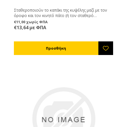
Σταθεροποιούν το καπάκι της κυψέλης μαζί με τον
όροφο και τον κινητό πάτο (ή τον σταθερό
εμβρυοθάλαμο) κατά τη μεταφορά και κατά τη
€11,00 χωρίς ΦΠΑ
διαμονή του μελισσοκομείου σε περιοχές με δυνατό
€13,64 με ΦΠΑ
άνεμο που μπορεί να αποσπάσει το καπάκι. Μόλις
ολοκληρώσετε την μεταφορά αφαιρέστε τους
ιμάντες. Έτσι αποθαρρύνετε και τους κλέφτες
κυψελών αφού οι κυψέλες δεν έχουν συνδετήρες.