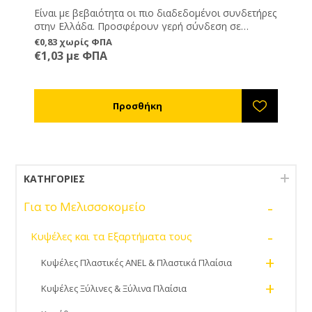
Είναι με βεβαιότητα οι πιο διαδεδομένοι συνδετήρες
στην Ελλάδα. Προσφέρουν γερή σύνδεση σε
πατώματα, βάσεις και καπάκι, ενώ ρυθμίζονται σε
€0,83 χωρίς ΦΠΑ
ύψος. Κατασκευασμένοι από γαλβανισμένο
€1,03 με ΦΠΑ
σίδερο.Ελληνικής κατασκευής .Ιδανικοί για του
κινητούς πάτους ANEL.
ΚΑΤΗΓΟΡΊΕΣ
-
Για το Μελισσοκομείο
-
Κυψέλες και τα Εξαρτήματα τους
+
Κυψέλες Πλαστικές ANEL & Πλαστικά Πλαίσια
+
Κυψέλες Ξύλινες & Ξύλινα Πλαίσια