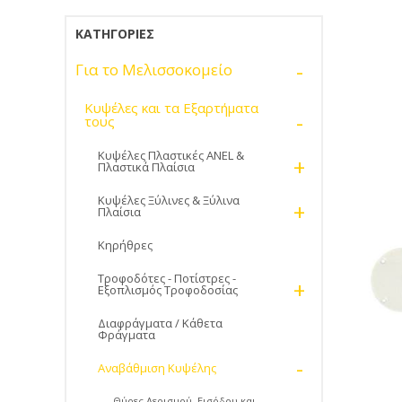
ΚΑΤΗΓΟΡΊΕΣ
-
Για το Μελισσοκομείο
Κυψέλες και τα Εξαρτήματα
-
τους
Κυψέλες Πλαστικές ANEL &
+
Πλαστικά Πλαίσια
Κυψέλες Ξύλινες & Ξύλινα
+
Πλαίσια
Κηρήθρες
Τροφοδότες - Ποτίστρες -
+
Εξοπλισμός Τροφοδοσίας
Διαφράγματα / Κάθετα
Φράγματα
-
Αναβάθμιση Κυψέλης
Θύρες Αερισμού, Εισόδου και