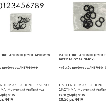
ΙΚΟΊ ΑΡΙΘΜΟΊ (ΣΥΣΚ. ΑΡΙΘΜΏΝ
ΜΑΓΝΗΤΙΚΟΊ ΑΡΙΘΜΟΊ (ΣΥΣΚ 
10ΤΕΜ ΙΔΊΟΥ ΑΡΙΘΜΟΎ)
 προϊόντος: AN17010/0-9
Κωδικός προϊόντος: AN17010/1
ΓΝΩΡΙΜΙΑΣ ΓΙΑ ΠΕΡΙΟΡΙΣΜΕΝΟ
ΤΙΜΗ ΓΝΩΡΙΜΙΑΣ ΓΙΑ ΠΕΡΙΟ
ΜΑ! Μαγνητικοί Αριθμοί για
ΔΙΑΣΤΗΜΑ! Μαγνητικοί Αριθμο
ση κυψελών, εύκολα, γρήγορα
αρίθμηση κυψελών, εύκολα, 
χωρίς ΦΠΑ
€0,45 χωρίς ΦΠΑ
λικτα! Ισχυρό μαγνητικό στοιχείο
και ευέλικτα! Ισχυρό μαγνητικ
 με ΦΠΑ
€0,56 με ΦΠΑ
ίο δεν ξεκολλάει εύκολα.
το οποίο δεν ξεκολλάει εύκολ