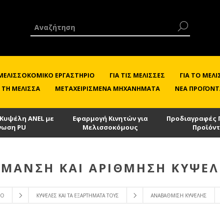
 ΜΕΛΙΣΣΟΚΟΜΙΚΌ ΕΡΓΑΣΤΉΡΙΟ
ΓΙΑ ΤΙΣ ΜΈΛΙΣΣΕΣ
ΓΙΑ ΤΟ ΜΕ
 ΤΗ ΜΈΛΙΣΣΑ
ΜΕΤΑΧΕΙΡΙΣΜΈΝΑ ΜΗΧΑΝΉΜΑΤΑ
ΝΈΑ ΠΡΟΪΌΝΤ
 Κυψέλη ANEL με
Εφαρμογή Κινητών για
Προδιαγραφές 
νωση PU
Μελισσοκόμους
Προϊόν
ΜΑΝΣΗ ΚΑΙ ΑΡΊΘΜΗΣΗ ΚΥΨΈ
ΊΟ
ΚΥΨΈΛΕΣ ΚΑΙ ΤΑ ΕΞΑΡΤΉΜΑΤΑ ΤΟΥΣ
ΑΝΑΒΆΘΜΙΣΗ ΚΥΨΈΛΗΣ