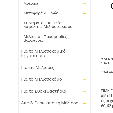
+
Αφεσμοί
+
Μεταφορά κυψελών
Συστήματα Εποπτείας -
+
Ασφάλειας Μελισσοκομείου
Μελίσσια - Παραφυάδες -
Βασίλισσες
Για το Μελισσοκομικό
+
Εργαστήριο
ΜΑΓΝΗΤ
0-9X1)
+
Για τις Μέλισσες
Κωδικός
+
Για το Μελισσοκόμο
+
Για το Συσκευαστήριο
ΤΙΜΗ 
ΔΙΑΣΤΗ
αρίθμη
€0,50 
+
Από & Γύρω από τη Μέλισσα
και ευέ
€0,62
το οπο