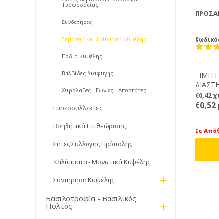
Τροφοδοσίας
ΠΡΟΣΑ
Συνδετήρες
Σήμανση και Αρίθμηση Κυψέλης
Κωδικό
Πόδια Κυψέλης
Βαλβίδες Διαφυγής
ΤΙΜΗ 
ΔΙΑΣΤΗ
Χειρολαβές - Γωνίες - Αποστάτες
Μελισσ
€0,42 
βρουν 
€0,52
Γυρεοσυλλέκτες
επιστρ
μην πα
Βοηθητικά Επιθεώρισης
ίδιου 
Σε Από
– Εύκο
Σήτες Συλλογής Πρόπολης
– Επαν
– Ηλεκ
Καλύμματα - Μονωτικά Κυψέλης
– Κάντ
+
– Συνδ
Συντήρηση Κυψέλης
Αριθμο
εύκολα,
Βασιλοτροφία - Βασιλικός
+
Πολτός