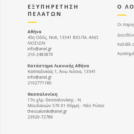
ΕΞΥΠΗΡΕΤΗΣΗ
Ο Λ
ΠΕΛΑΤΩΝ
Οι παρα
Αθήνα
Διευθύν
45η Οδός, Νο6, 13341 ΒΙΟ.ΠΑ. ΑΝΩ
ΛΙΟΣΙΩΝ
Καλάθι 
info@anel.gr
Αγαπημ
210-2483870
Kατάστημα Λιανικής Αθήνα
Καππαδοκίας 1, Άνω Λιόσια, 13341
info@anel.gr
2102771180
Θεσσαλονίκη
17ο χλμ. Θεσσαλονίκης - Ν.
Μουδανιών 570 01 Θέρμη - Νέο Ρύσιο
thessaloniki@anel.gr
23920-72786