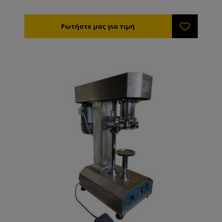
χαρακτηριστικά Τάση: 220v Ισχύς: 1.1kw
Δυναμικότητα 70-80τεμ/λεπτό Ύψος δοχείων 20-30
Ρυθμιζόμενη πίεση σφίξης καπακιού Κατάλληλη και
για μεταλλικά και για πλαστικά καπάκια Κατάλληλη
και για βιδωτά και για twist off καπάκια Διαστάσεις
κάδου -τροφοδοτικού καπ. 88χ100χ260 Διαστάσεις
καπακιών φ20-120mm Διαστάσεις βιδωτικού
106χ90χ163 (ΜχΠχΥ) Βάρος: 500kg Από ανοξείδωτο
χάλυβα