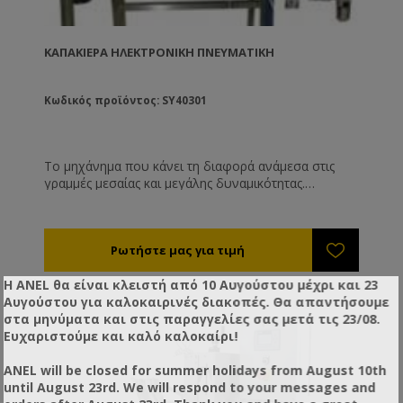
ΚΑΠΑΚΙΈΡΑ ΗΛΕΚΤΡΟΝΙΚΉ ΠΝΕΥΜΑΤΙΚΉ
Κωδικός προϊόντος: SY40301
Το μηχάνημα που κάνει τη διαφορά ανάμεσα στις
γραμμές μεσαίας και μεγάλης δυναμικότητας.
Παραλαμβάνει τα γεμάτα βάζα από το διάδρομο
μεταφοράς, βάζει τα καπάκια και τα βιδώνει
αυτόματα. Ο χειριστής δεν ακουμπάει το βάζο. Με
εξελιγμένο πνευματικό – ρομποτικό σύστημα
τοποθέτησης των καπακιών και βιδωτικό που
Η ANEL θα είναι κλειστή από 10 Αυγούστου μέχρι και 23
ξεβιδώνει και μετά βιδώνει. Ελαχιστοποιεί το
Αυγούστου για καλοκαιρινές διακοπές. Θα απαντήσουμε
εργατικό κόστος (ιδιαίτερα προσοδοφόρο στις μικρές
στα μηνύματα και στις παραγγελίες σας μετά τις 23/08.
συσκευασίες όπως οι μερίδες γάμου ), ενώ
Ευχαριστούμε και καλό καλοκαίρι!
ταυτόχρονα δίνει πάντα ίδιο αποτέλεσμα σύσφιξης ή
κουμπώματος καπακιών. Κατάλληλη και για twist off
ANEL will be closed for summer holidays from August 10th
και για βιδωτά καπάκια ( πλαστικά ή μεταλλικά ). Για
until August 23rd. We will respond to your messages and
όλους τους τύπους των δοχείων ( στρογγυλά ,