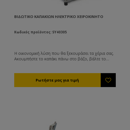
ΒΙΔΩΤΙΚΌ ΚΑΠΑΚΙΏΝ ΗΛΕΚΤΡΙΚΌ ΧΕΙΡΟΚΊΝΗΤΟ
Κωδικός προϊόντος: SY40305
Η οικονομική λύση που θα ξεκουράσει τα χέρια σας.
Ακουμπήστε το καπάκι πάνω στο βάζο, βάλτε το
βάζο στην ειδική θέση και κατεβάστε το μοχλό. Το
καπάκι θα βιδωθεί σφιχτά. Αυτό θα συμβαίνει και
μετά από ώρες λειτουργίας, πράγμα που λόγω
κόπωσης δε συμβαίνει όταν βιδώνετε τα καπάκια με
το χέρι! Η δύναμη βιδώματος ρυθμίζεται ηλεκτρονικά
με το γύρισμα ενός ρυθμιστή. Τεχνικά
Χαρακτηριστικά Ύψος βάζου: Μέγιστο 30 cm
Διαστάσεις καπακιού: Μέγ. ø82 χλστ Λαβή: 34 cm
Ταχύτητα: 119 /ο min Ροπή: 0,1 Nm - 10 Nm Βάρος
10 κιλά. Ισχύς 230V/50Hz