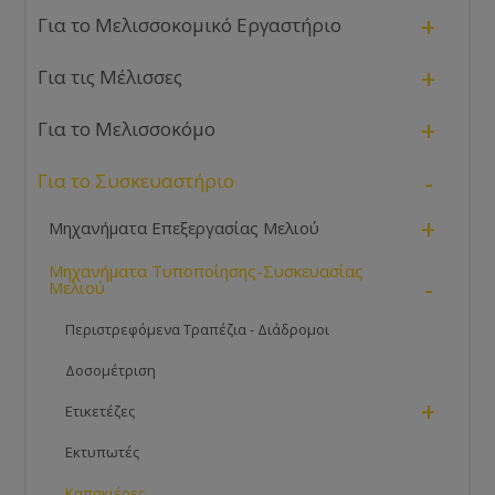
+
Για το Μελισσοκομικό Εργαστήριο
+
Για τις Μέλισσες
+
Για το Μελισσοκόμο
-
Για το Συσκευαστήριο
+
Μηχανήματα Επεξεργασίας Μελιού
Μηχανήματα Τυποποίησης-Συσκευασίας
-
Μελιού
Περιστρεφόμενα Τραπέζια - Διάδρομοι
Δοσομέτριση
+
Ετικετέζες
Εκτυπωτές
Καπακιέρες