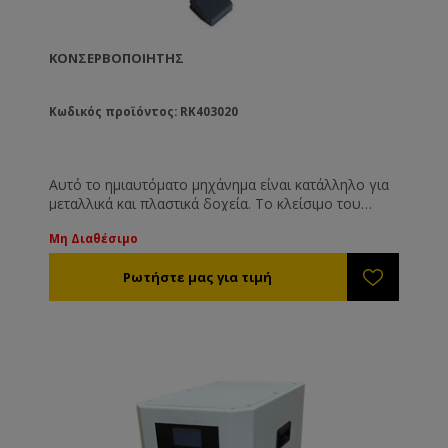
ΚΟΝΣΕΡΒΟΠΟΙΗΤΉΣ
Κωδικός προϊόντος: RK403020
Αυτό το ημιαυτόματο μηχάνημα είναι κατάλληλο για
μεταλλικά και πλαστικά δοχεία. Το κλείσιμο του
δοχείου γίνεται με αλουμινένιο κάλυμμα, easy open.
Μη Διαθέσιμο
Αξιόπιστο, απλό και εύκολο στη χρήση.
Τροφοδοσία: 220V/110V
Διαστάσεις: 640*320*770mm
Διάμετρος αντικειμένου: 45-150mm
Ισχύς: 370W
Ταχύτητα κλεισίματος: 10-25τεμ/λεπτό
Ύψος αντικειμένου: 39-200mm