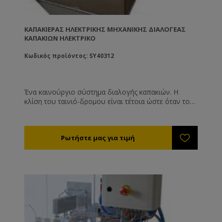
ΚΑΠΑΚΙΈΡΑΣ ΗΛΕΚΤΡΙΚΉΣ ΜΗΧΑΝΙΚΉΣ ΔΙΑΛΟΓΈΑΣ
ΚΑΠΑΚΙΏΝ ΗΛΕΚΤΡΙΚΌ
Κωδικός προϊόντος: SY40312
Ένα καινούργιο σύστημα διαλογής καπακιών. Η
κλίση του ταινιό-δρομου είναι τέτοια ώστε όταν το
καπάκι ανέβει με τη μη επιθυμητή φορά τότε πέφτει
μόνο του κάτω. Είναι αθόρυβο και δεν χρειάζεται
πεπιεσμένο αέρα για να λειτουργήσει. Και για
μεταλλικά και για πλαστικά καπάκια.