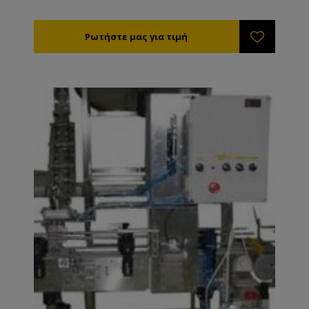
Αξιόπιστο, απλό και εύκολο στη χρήση. Τεχνικά
Χαρακτηριστικά Τροφοδοσία: 220V/110V Διαστάσεις:
640*320*770χιλ Διάμετρος αντικειμένου:45-150χιλ.
Ισχύς:370W Ταχύτητα κλεισίματος: 10-25τεμ./λεπτό
Ύψος αντικειμένου: 39-200χιλ.