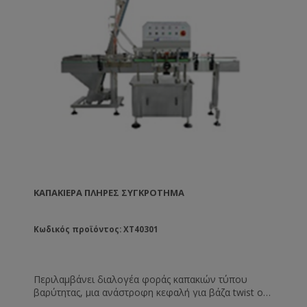
ΚΑΠΑΚΙΈΡΑ ΠΛΉΡΕΣ ΣΥΓΚΡΌΤΗΜΑ
Κωδικός προϊόντος: XT40301
Περιλαμβάνει διαλογέα φοράς καπακιών τύπου
βαρύτητας, μια ανάστροφη κεφαλή για βάζα twist off
και 2 κεφαλές σύσφιξης καπακιού. Τεχνικά