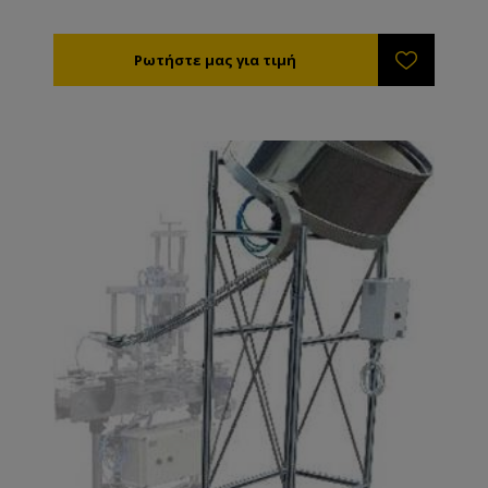
ρύθμιση δύναμης κλεισίματος. Και για βιδωτά και για
twist off καπάκια. Χρειάζεται πεπιεσμένο αέρα για να
λειτουργήσει ( 250 Lt /ώρα ).