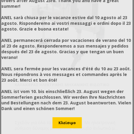
orders after August 23rd. Thank you and have a great
τετράγωνα ή άλλου σχήματος ) με διάμετρο φ40-
summer!
φ82. Δυναμικότητα : 1200 τεμ. / ώρα. Απαιτεί
πεπιεσμένο αέρα για να λειτουργήσει.
ANEL sarà chiusa per le vacanze estive dal 10 agosto al 23
agosto. Risponderemo ai vostri messaggi e ordini dopo il 23
agosto. Grazie e buona estate!
ANEL permanecerá cerrada por vacaciones de verano del 10
al 23 de agosto. Responderemos a sus mensajes y pedidos
después del 23 de agosto. Gracias y que tengan un buen
verano!
ANEL sera fermée pour les vacances d'été du 10 au 23 août.
Nous répondrons à vos messages et commandes après le
23 août. Merci et bon été!
ΚΑΠΑΚΙΈΡΑΣ ΗΛΕΚΤΡΙΚΉΣ ΜΗΧΑΝΙΚΉΣ ΒΙΔΩΤΙΚΌ
ΗΛΕΚΤΡΙΚΌ
ANEL ist vom 10. bis einschließlich 23. August wegen der
Sommerferien geschlossen. Wir werden Ihre Nachrichten
Κωδικός προϊόντος: SY40322
und Bestellungen nach dem 23. August beantworten. Vielen
Dank und einen schönen Sommer!
Σχεδόν για όλα τα σχήματα βάζων. Με ηλεκτρονική
ρύθμιση δύναμης βιδώματος. Αθόρυβο Βιδωτικό με
παραγωγή έως και 800 τεμ/ώρα. Δε χρειάζεται