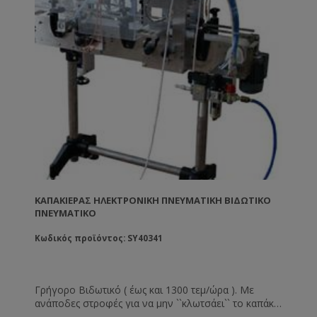
ΚΑΠΑΚΙΈΡΑΣ ΗΛΕΚΤΡΟΝΙΚΉ ΠΝΕΥΜΑΤΙΚΉ ΒΙΔΩΤΙΚΌ
ΠΝΕΥΜΑΤΙΚΌ
Κωδικός προϊόντος: SY40341
Γρήγορο Βιδωτικό ( έως και 1300 τεμ/ώρα ). Με
ανάποδες στροφές για να μην ``κλωτσάει`` το καπάκι.
Λειτουργία ``κουμπώματος`` για βιδωτά καπάκια. Με