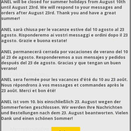
ANEL will be closed for summer holidays from August 10th
until August 23rd. We will respond to your messages and
Κηροτήκτες Ηλιακοί
orders after August 23rd. Thank you and have a great
summer!
Κηροτήκτες Υγραερίου
ANEL sarà chiusa per le vacanze estive dal 10 agosto al 23
Πρέσες Μαύρων Κηρηθρών
agosto. Risponderemo ai vostri messaggi e ordini dopo il 23
+
Επεξεργασία Μελιού
agosto. Grazie e buona estate!
Επεξεργασία Πρόπολης
ANEL permanecerá cerrada por vacaciones de verano del 10
al 23 de agosto. Responderemos a sus mensajes y pedidos
+
Μηχανήματα & Εξοπλισμός Γενικής Χρήσης
después del 23 de agosto. Gracias y que tengan un buen
verano!
+
Για τις Μέλισσες
ANEL sera fermée pour les vacances d'été du 10 au 23 août.
Nous répondrons à vos messages et commandes après le
+
Για το Μελισσοκόμο
23 août. Merci et bon été!
+
Για το Συσκευαστήριο
ANEL ist vom 10. bis einschließlich 23. August wegen der
Sommerferien geschlossen. Wir werden Ihre Nachrichten
und Bestellungen nach dem 23. August beantworten. Vielen
+
Από & Γύρω από τη Μέλισσα
Dank und einen schönen Sommer!
Μεταχειρισμένα Μηχανήματα