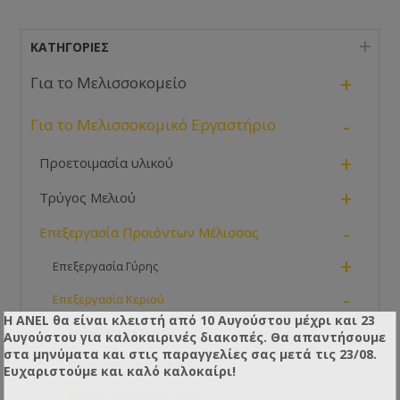
ΚΑΤΗΓΟΡΊΕΣ
+
Για το Μελισσοκομείο
-
Για το Μελισσοκομικό Εργαστήριο
+
Προετοιμασία υλικού
+
Τρύγος Μελιού
-
Επεξεργασία Προιόντων Μέλισσας
+
Επεξεργασία Γύρης
-
Επεξεργασία Κεριού
Η ANEL θα είναι κλειστή από 10 Αυγούστου μέχρι και 23
Αντικολλητικά Κεριού
Αυγούστου για καλοκαιρινές διακοπές. Θα απαντήσουμε
στα μηνύματα και στις παραγγελίες σας μετά τις 23/08.
Κηρηθροποιεία Αυτόματα
Ευχαριστούμε και καλό καλοκαίρι!
Κηρηθροποιεία Χειροκίνητα