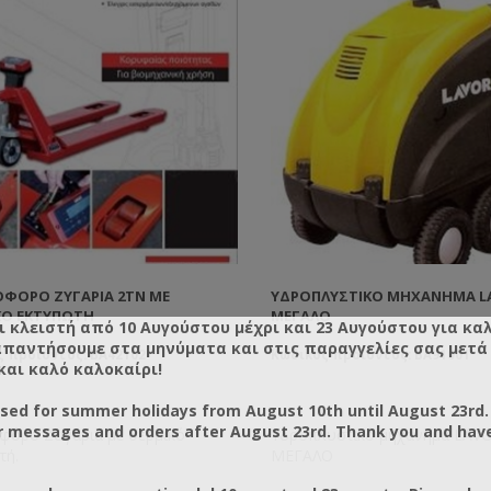
ΦΟΡΟ ΖΥΓΑΡΙΆ 2TN ΜΕ
ΥΔΡΟΠΛΥΣΤΙΚΌ ΜΗΧΆΝΗΜΑ L
ΚΌ ΕΚΤΥΠΩΤΉ
ΜΕΓΑΛΟ
ι κλειστή από 10 Αυγούστου μέχρι και 23 Αυγούστου για κα
απαντήσουμε στα μηνύματα και στις παραγγελίες σας μετά τ
 προϊόντος: BA42102
Κωδικός προϊόντος: BA91001
και καλό καλοκαίρι!
osed for summer holidays from August 10th until August 23rd.
r messages and orders after August 23rd. Thank you and hav
φόρο Ζυγαριά με θερμικό
Υδροπλυστικό μηχάνημα LAV
τή.
ΜΕΓΑΛΟ