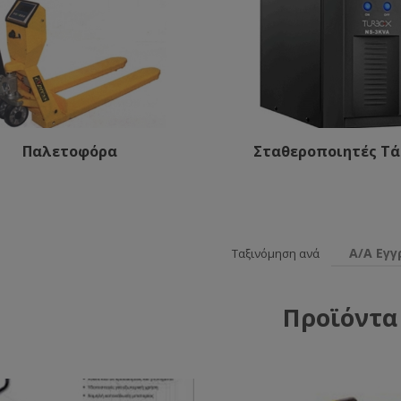
Παλετοφόρα
Σταθεροποιητές Τά
Α/Α Εγ
Ταξινόμηση ανά
Προϊόντα