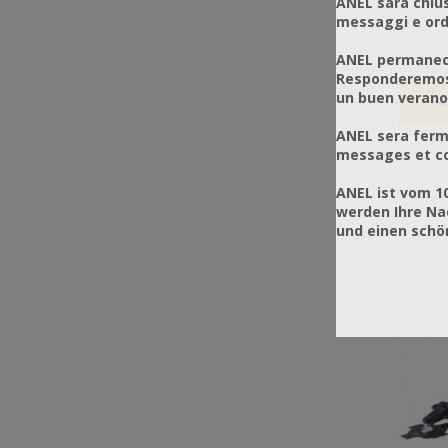
ANEL sarà chius
messaggi e ordi
ANEL permanece
Responderemos 
un buen verano
ANEL sera ferm
messages et co
ANEL ist vom 1
werden Ihre Na
und einen sch