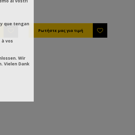
emo ai vostri
 y que tengan
 à vos
hlossen. Wir
. Vielen Dank