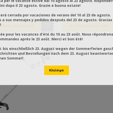
a per le vacanze estive dal 10 agosto al 23 agosto. Risponder
ni dopo il 23 agosto. Grazie e buona estate!
rá cerrada por vacaciones de verano del 10 al 23 de agosto.
a sus mensajes y pedidos después del 23 de agosto. Gracias
!
ée pour les vacances d'été du 10 au 23 août. Nous répondrons
mmandes après le 23 août. Merci et bon été!
0. bis einschließlich 23. August wegen der Sommerferien gesc
chrichten und Bestellungen nach dem 23. August beantworten
önen Sommer!