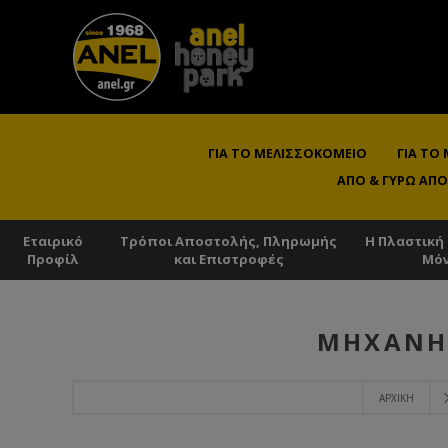
ΓΙΑ ΤΟ ΜΕΛΙΣΣΟΚΟΜΕΊΟ
ΓΙΑ ΤΟ
ΑΠΌ & ΓΎΡΩ ΑΠΌ
Εταιρικό
Τρόποι Αποστολής, Πληρωμής
Η Πλαστική
Προφίλ
και Επιστροφές
Μό
ΜΗΧΑΝΉΜ
ΑΡΧΙΚΉ