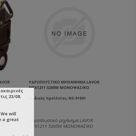
AVOR
ΥΔΡΟΠΛΥΣΤΙΚΌ ΜΗΧΆΝΗΜΑ LAVOR
ΝPX1211 3200W ΜΟΝΟΦΑΣΙΚΟ
λοκαιρινές
ις 23/08.
Κωδικός προϊόντος: NS-91001
 We will
e a great
OR
Υδροπλυστικό μηχάνημα LAVOR
ΝPX1211 3200W ΜΟΝΟΦΑΣΙΚΟ