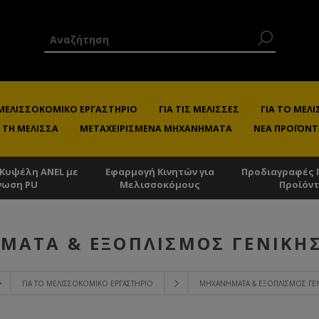
 ΜΕΛΙΣΣΟΚΟΜΙΚΌ ΕΡΓΑΣΤΉΡΙΟ
ΓΙΑ ΤΙΣ ΜΈΛΙΣΣΕΣ
ΓΙΑ ΤΟ ΜΕ
 ΤΗ ΜΈΛΙΣΣΑ
ΜΕΤΑΧΕΙΡΙΣΜΈΝΑ ΜΗΧΑΝΉΜΑΤΑ
ΝΈΑ ΠΡΟΪΌΝΤ
 Κυψέλη ANEL με
Εφαρμογή Κινητών για
Προδιαγραφές 
νωση PU
Μελισσοκόμους
Προϊόν
ΑΤΑ & ΕΞΟΠΛΙΣΜΌΣ ΓΕΝΙΚΉ
ΓΙΑ ΤΟ ΜΕΛΙΣΣΟΚΟΜΙΚΌ ΕΡΓΑΣΤΉΡΙΟ
ΜΗΧΑΝΉΜΑΤΑ & ΕΞΟΠΛΙΣΜΌΣ ΓΕ