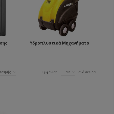
σης
Υδροπλυστικά Μηχανήματα
γραφής
12
Εμφάνιση
ανά σελίδα