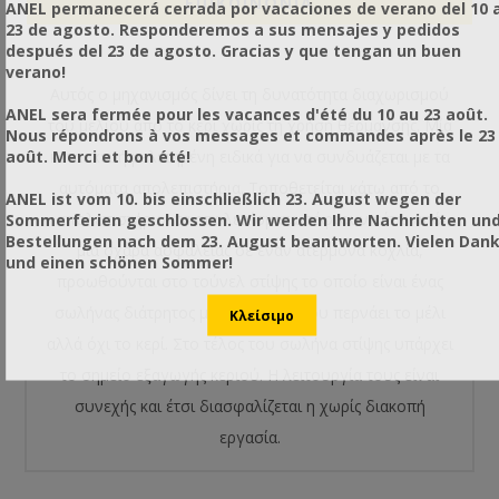
ΕΠΙΚΟΙΝΩΝΙΑ
ANEL permanecerá cerrada por vacaciones de verano del 10 a
23 de agosto. Responderemos a sus mensajes y pedidos
después del 23 de agosto. Gracias y que tengan un buen
verano!
Αυτός ο μηχανισμός δίνει τη δυνατότητα διαχωρισμού
ANEL sera fermée pour les vacances d'été du 10 au 23 août.
του μελιού από το κερί χωρίς τη χρήση θέρμανσης. Μία
Nous répondrons à vos messages et commandes après le 23
août. Merci et bon été!
κατασκευή μελετημένη ειδικά για να συνδυάζεται με τα
αυτόματα απολεπιστήρια. Τοποθετείται κάτω από το
ANEL ist vom 10. bis einschließlich 23. August wegen der
Sommerferien geschlossen. Wir werden Ihre Nachrichten un
απολεπιστήριο, τα απολεπίσματα πέφτουν κάτω από
Bestellungen nach dem 23. August beantworten. Vielen Dan
μια σχάρα ασφαλείας σε έναν ατέρμονα κοχλία,
und einen schönen Sommer!
προωθούνται στο τούνελ στίψης το οποίο είναι ένας
σωλήνας διάτρητος μέσω του οποίου περνάει το μέλι
αλλά όχι το κερί. Στο τέλος του σωλήνα στίψης υπάρχει
το σημείο εξαγωγής κεριού. Η λειτουργία τους είναι
συνεχής και έτσι διασφαλίζεται η χωρίς διακοπή
εργασία.