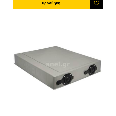
ξανανεβαίνουν στις μέλισσες. Με τον ανοιχτό πάτο
της ANEL όμως όποιο βαρρόα πέσει κάτω στο χώμα
εξουδετερώνεται, πεθαίνει και το μελίσσι έχει
σημαντικό όφελος. Όπως επίσης σημαντικό όφελος
έχει και για ασθένειες που σχετίζονται με την
υγρασία (Ασκοσφαίρωση και Νοζεμίαση) οι οποίες
αποδεδειγμένα όταν η κυψέλη αερίζεται επαρκώς
προσβάλουν μικρότερο αριθμό μελισσοσμηνών. Ο
πλαστικός πάτος ANEL είναι κατασκευασμένος έτσι
ώστε να μη βουλώνει από τη δραστηριότητα του
σμήνους και επιπλέον με την πολυετή πείρα μας και
τις συνεχείς βελτιώσεις στο υλικό έχουμε
κατορθώσει να δώσουμε στο μελισσοκόμο ένα
εξάρτημα που θα αντέξει πολλά χρόνια. Οι πάτοι
ANEL που κυκλοφόρησαν για πρώτη φορά το 1999
έχουν συμπληρώσει πολλά χρόνια συνεχούς χρήσης
χωρίς πρόβλημα και συνεχίζουν…! Αυτό σημαίνει
ποιότητα ANEL! Επαγγελματικό εργαλείο με
αποδεδειγμένη αντοχή στο χρόνο! Συνδέεται με το
πάτωμα με τέσσερις διαφορετικούς τρόπους:
• Με ρυθμιζόμενους συνδετήρες εμπρός και πίσω
• Με συνδετήρες σύρματος δεξιά και αριστερά
• Βιδωτοί: Υπάρχουν ειδικές υποδοχές για να