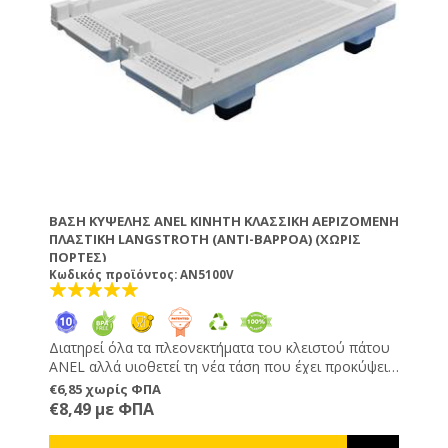
ΒΆΣΗ ΚΥΨΈΛΗΣ ANEL ΚΙΝΗΤΉ ΚΛΑΣΣΙΚΗ ΑΕΡΙΖΌΜΕΝΗ
ΠΛΑΣΤΙΚΉ LANGSTROTH (ΑΝΤΙ-ΒΑΡΡΌΑ) (ΧΩΡΙΣ
ΠΟΡΤΕΣ)
Κωδικός προϊόντος: AN5100V
Διατηρεί όλα τα πλεονεκτήματα του κλειστού πάτου
ANEL αλλά υιοθετεί τη νέα τάση που έχει προκύψει
παγκόσμια για αερισμό της κυψέλης από το κάτω
€6,85 χωρίς ΦΠΑ
μέρος. Τι προσφέρει ο αεριζόμενος/αντιβαρρόα
€8,49 με ΦΠΑ
πάτος: Έχει παρατηρηθεί ότι οι μέλισσες πετούν
πολλά βαρρόα καθημερινά κάτω τα οποία όμως