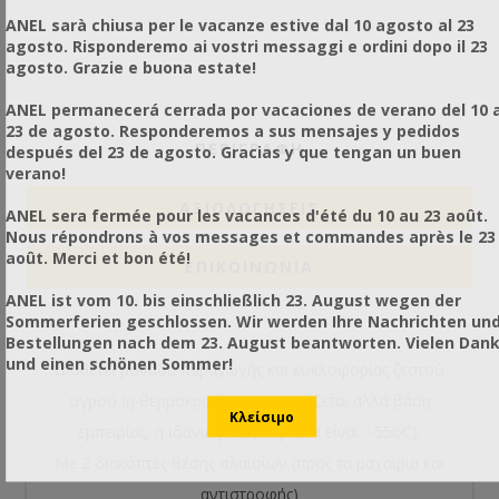
ANEL sarà chiusa per le vacanze estive dal 10 agosto al 23
agosto. Risponderemo ai vostri messaggi e ordini dopo il 23
agosto. Grazie e buona estate!
ANEL permanecerá cerrada por vacaciones de verano del 10 a
23 de agosto. Responderemos a sus mensajes y pedidos
ΠΕΡΙΓΡΑΦΗ
después del 23 de agosto. Gracias y que tengan un buen
verano!
ΑΞΙΟΛΟΓΉΣΕΙΣ
ANEL sera fermée pour les vacances d'été du 10 au 23 août.
Nous répondrons à vos messages et commandes après le 23
août. Merci et bon été!
ΕΠΙΚΟΙΝΩΝΙΑ
ANEL ist vom 10. bis einschließlich 23. August wegen der
Sommerferien geschlossen. Wir werden Ihre Nachrichten un
Bestellungen nach dem 23. August beantworten. Vielen Dan
und einen schönen Sommer!
Διαθέτει μονάδα παραγωγής και κυκλοφορίας ζεστού
υγρού (η θερμοκρασία προσαρμόζεται αλλά βάση
εμπειρίας, η ιδανική θερμοκρασία είναι ~55οC).
Με 2 διακόπτες θέσης πλαισίων (προς τα μαχαίρια και
αντιστροφής)