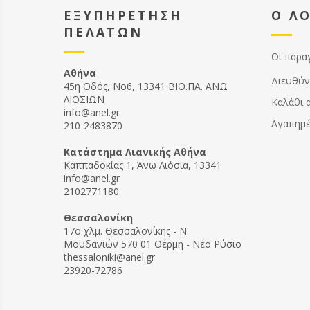
ποσότη
ΕΞΥΠΗΡΕΤΗΣΗ
Ο Λ
ΠΕΛΑΤΩΝ
Οι παρα
Αθήνα
Διευθύν
45η Οδός, Νο6, 13341 ΒΙΟ.ΠΑ. ΑΝΩ
ΛΙΟΣΙΩΝ
Καλάθι 
info@anel.gr
Αγαπημ
210-2483870
Kατάστημα Λιανικής Αθήνα
Καππαδοκίας 1, Άνω Λιόσια, 13341
info@anel.gr
2102771180
Θεσσαλονίκη
17ο χλμ. Θεσσαλονίκης - Ν.
Μουδανιών 570 01 Θέρμη - Νέο Ρύσιο
thessaloniki@anel.gr
23920-72786