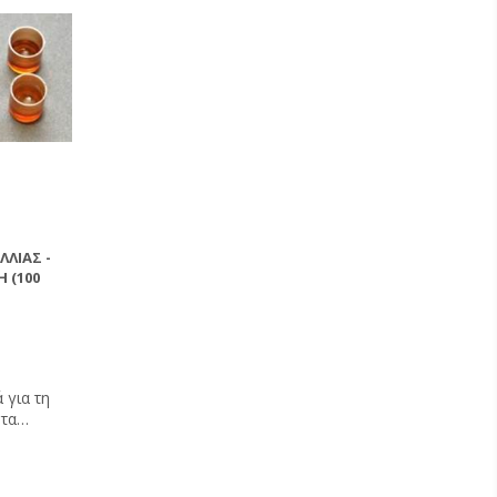
ΛΊΑΣ -
 (100
 για τη
 τα
ορά βάλτε
ς