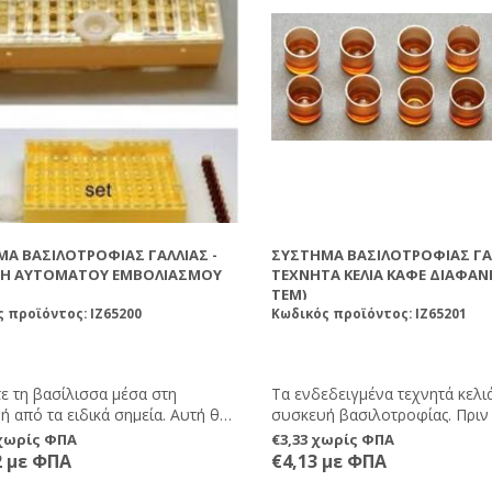
Α ΒΑΣΙΛΟΤΡΟΦΊΑΣ ΓΑΛΛΊΑΣ -
ΣΎΣΤΗΜΑ ΒΑΣΙΛΟΤΡΟΦΊΑΣ ΓΑΛ
ΥΉ ΑΥΤΌΜΑΤΟΥ ΕΜΒΟΛΙΑΣΜΟΎ
ΤΕΧΝΗΤΆ ΚΕΛΙΆ ΚΑΦΈ ΔΙΑΦΑΝΉ
ΤΕΜ)
 προϊόντος: IZ65200
Κωδικός προϊόντος: IZ65201
ε τη βασίλισσα μέσα στη
Τα ενδεδειγμένα τεχνητά κελιά
 από τα ειδικά σημεία. Αυτή θα
συσκευή βασιλοτροφίας. Πριν
ι στα τεχνητά κελιά (η συσκευή
χρησιμοποιήσετε για πρώτη φ
 χωρίς ΦΠΑ
€3,33 χωρίς ΦΠΑ
 με 110 από αυτά) τα οποία θα
τα μέσα σε μία κυψέλη για να
2 με ΦΠΑ
€4,13 με ΦΠΑ
από την πίσω μεριά της
απορροφήσουν τη μυρωδιά τη