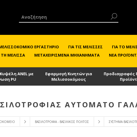
 ΜΕΛΙΣΣΟΚΟΜΙΚΌ ΕΡΓΑΣΤΉΡΙΟ
ΓΙΑ ΤΙΣ ΜΈΛΙΣΣΕΣ
ΓΙΑ ΤΟ ΜΕ
 ΤΗ ΜΈΛΙΣΣΑ
ΜΕΤΑΧΕΙΡΙΣΜΈΝΑ ΜΗΧΑΝΉΜΑΤΑ
ΝΈΑ ΠΡΟΪΌΝΤ
 Κυψέλη ANEL με
Εφαρμογή Κινητών για
Προδιαγραφές 
νωση PU
Μελισσοκόμους
Προϊόν
ΣΙΛΟΤΡΟΦΊΑΣ ΑΥΤΌΜΑΤΟ ΓΑΛΛ
ΣΣΟΚΟΜΕΊΟ
ΒΑΣΙΛΟΤΡΟΦΊΑ - ΒΑΣΙΛΙΚΌΣ ΠΟΛΤΌΣ
ΣΎΣΤΗΜΑ ΒΑΣΙΛΟΤΡ