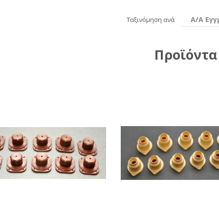
Α/Α Εγ
Ταξινόμηση ανά
Προϊόντα