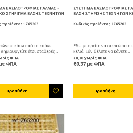
Α ΒΑΣΙΛΟΤΡΟΦΊΑΣ ΓΑΛΛΊΑΣ -
ΣΎΣΤΗΜΑ ΒΑΣΙΛΟΤΡΟΦΊΑΣ ΓΑΛ
ΙΚΌ ΣΤΉΡΙΓΜΑ ΒΆΣΗΣ ΤΕΧΝΗΤΏΝ
ΒΆΣΗ ΣΤΉΡΙΞΗΣ ΤΕΧΝΗΤΏΝ Κ
 προϊόντος: IZ65203
Κωδικός προϊόντος: IZ65202
φώνετε κάτω από το επάνω
Εδώ μπορείτε να στερεώσετε τ
 Δημιουργείτε έτσι σταθερές
κελιά. Εάν θέλετε να κάνετε
 για να κουμπώσουν προσωρινά
βασιλοτροφία θα σας φανούν
χωρίς ΦΠΑ
€0,30 χωρίς ΦΠΑ
ις τεχνητών κελιών ref.IZ65202.
γιατί κουμπώνουν πάνω στου
 με ΦΠΑ
€0,37 με ΦΠΑ
Προστάτες Βασιλικών Κελιών
ref.IZ65204.