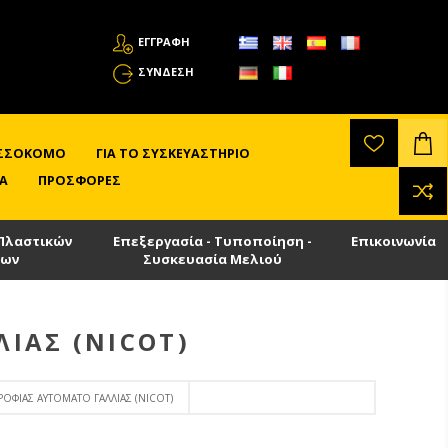
ΕΓΓΡΑΦΗ
ΣΎΝΔΕΣΗ
ΛΙΣΣΟΚΌΜΟ
ΓΙΑ ΤΟ ΣΥΣΚΕΥΑΣΤΉΡΙΟ
Α
ΠΡΟΣΦΟΡΈΣ
Πλαστικών
Επεξεργασία - Τυποποίηση -
Επικοινωνία
των
Συσκευασία Μελιού
ΊΑΣ (NICOT)
ΟΦΊΑΣ ΑΥΤΌΜΑΤΟ ΓΑΛΛΊΑΣ (NICOT)