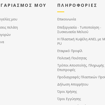
τα των εξαρτημάτων.
ΟΓΑΡΙΑΣΜΟΣ ΜΟΥ
ΠΛΗΡΟΦΟΡΙΕΣ
γγελίες μου
Επικοινωνία
σεις πελάτη
Επεξεργασία - Τυποποίηση -
Συσκευασία Μελιού
αγορών
Η Πλαστική Κυψέλη ANEL με 
ένα
PU
Εταιρικό Προφίλ
Πολιτική Ποιότητας
Τρόποι Αποστολής, Πληρωμής 
Επιστροφές
Προδιαγραφές Πλαστικών Προ
Δήλωση Απορρήτου
Όροι Χρήσης
Όροι Εγγύησης