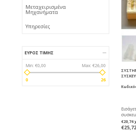
Μεταχειρισμένα
Μηχανήματα
Υπηρεσίες
ΕΎΡΟΣ ΤΙΜΉΣ
Min:
€0,00
Max:
€26,00
ΣΎΣΤΗΜ
ΣΥΣΚΕ
0
26
Κωδικός
Εισάγετ
συσκευή
γεννήσε
€20,74
γεμίζει
€25,7
πάρετε 