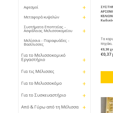
+
ΣΎΣΤΗΜ
Αφεσμοί
ΑΡΣΕΝ
+
ΚΕΛΙΏΝ
Μεταφορά κυψελών
Κωδικός
Συστήματα Εποπτείας -
+
Ασφάλειας Μελισσοκομείου
Τα καρ
Μελίσσια - Παραφυάδες -
πηχάκι.
Βασίλισσες
θέσεις
€0,30 
οι βάσε
€0,37
Για το Μελισσοκομικό
+
Εργαστήριο
+
Για τις Μέλισσες
+
Για το Μελισσοκόμο
+
Για το Συσκευαστήριο
+
Από & Γύρω από τη Μέλισσα