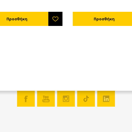
ής την επόμενη ημέρα. Μπορείτε
μέλισσας. Συσκευασία σετ 100
αλάβετε όσες φορές θέλετε. TIP:
τε στην κυψέλη στην οποία θα
την συσκευή, να προσθέτετε
α με γόνο από άλλα μελίσσια
 διατηρείτε τον πληθυσμό της. Η
ή είναι εξοπλισμένη με βασιλικό
μα, οπότε οι εργάτριες
ιούνται τη βασίλισσα ενώ αυτή
εί να διαφύγει. Το κουτί γέννας
ίται από 4 κομμάτια. Το βασικό
μπεζ), το καπάκι συγκράτησης
ν κελιών, το βασιλικό
γμα και τις τάπες εγκλωβισμού
ίλισσας. Για το πλήρες σετ θα
είτε επίσης: 1. Τεχνητά κελιά
ιάφανα) - (Δε
λαμβάνονται στην τιμή) 2.
τεχνητών κελιών (μπεζ) - (Δε
λαμβάνονται στην τιμή) 3.
τες βασιλικών κελιών (άσπρα) -
περιλαμβάνονται στην τιμή). Τα
νω εξαρτήματα πωλούνται
τά και μπορείτε να επιλέξετε την