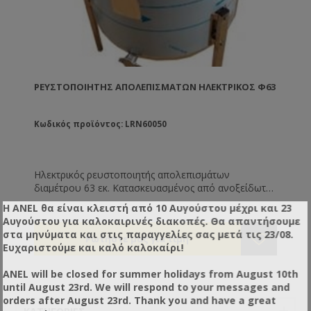
ΡΕΥΣΤΟΠΟΙΗΤΉΣ ΑΠΟΛΕΠΙΣΜΆΤΩΝ ΗΛΕΚΤΡΙΚΌΣ Φ63
Κωδικός προϊόντος: LRN60050
Ηλεκτρικός ρευστοποιητής απολεπισμάτων
διαμέτρου 63 εκ. Κατασκευασμένος από ανοξείδωτο
ατσάλι. Λειτουργεί με θερμό αέρα και διαθέτει
Η ANEL θα είναι κλειστή από 10 Αυγούστου μέχρι και 23
θερμοστάτη για ρύθμιση της επιθυμητής
Αυγούστου για καλοκαιρινές διακοπές. Θα απαντήσουμε
θερμοκρασίας. Εσωτερικά διαθέτει ανοξείδωτο
στα μηνύματα και στις παραγγελίες σας μετά τις 23/08.
διάτρητο τύμπανο για αποστράγγιση και ανοξείδωτη
Ευχαριστούμε και καλό καλοκαίρι!
κάνουλα στον πάτο.
ANEL will be closed for summer holidays from August 10th
until August 23rd. We will respond to your messages and
orders after August 23rd. Thank you and have a great