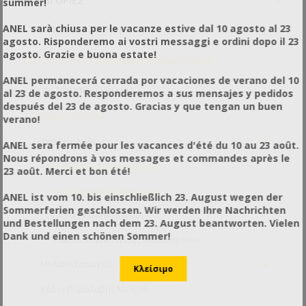
ΚΑΤΗΓΟΡΊΕΣ
summer!
+
Για το Μελισσοκομείο
ANEL sarà chiusa per le vacanze estive dal 10 agosto al 23
agosto. Risponderemo ai vostri messaggi e ordini dopo il 23
agosto. Grazie e buona estate!
-
Για το Μελισσοκομικό Εργαστήριο
ANEL permanecerá cerrada por vacaciones de verano del 10
+
Προετοιμασία υλικού
al 23 de agosto. Responderemos a sus mensajes y pedidos
después del 23 de agosto. Gracias y que tengan un buen
-
Τρύγος Μελιού
verano!
+
Απολεπισμός
ANEL sera fermée pour les vacances d'été du 10 au 23 août.
Nous répondrons à vos messages et commandes après le
-
Επεξεργασία Απολεπισμάτων
23 août. Merci et bon été!
Ρευστοποιητές Απολεπισμάτων
ANEL ist vom 10. bis einschließlich 23. August wegen der
Sommerferien geschlossen. Wir werden Ihre Nachrichten
Στίφτες Απολεπισμάτων
und Bestellungen nach dem 23. August beantworten. Vielen
Dank und einen schönen Sommer!
Φάκελοι Φυγοκέντρισης Απολεπισμάτων
+
Μελιτοεξαγωγείς
Κάδοι Παραλαβής Μελιού