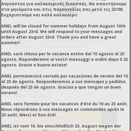
Αυγούστου για καλοκαιρινές διακοπές. Θα απαντήσουμε
στα μηνύματα και στις παραγγελίες σας μετά τις 23/08.
Ευχαριστούμε και καλό καλοκαίρι!
ANEL will be closed for summer holidays from August 10th
until August 23rd. We will respond to your messages and
orders after August 23rd. Thank you and have a great
ΠΥΡΟΣΦΡΑΓΊΔΑ ΥΓΡΑΕΡΊΟΥ ANEL ΈΩΣ 12 ΚΙΝΗΤΏΝ
summer!
ΨΗΦΊΩΝ (ΔΕ ΣΥΜΠΕΡΙΛΑΜΒΆΝOΝΤΑΙ)
ANEL sarà chiusa per le vacanze estive dal 10 agosto al 23
Κωδικός προϊόντος: AN1050LPG-RD12-ST
agosto. Risponderemo ai vostri messaggi e ordini dopo il 23
agosto. Grazie e buona estate!
ANEL permanecerá cerrada por vacaciones de verano del 10
Ίσως η καλύτερη πυροσφραγίδα υγραερίου της
al 23 de agosto. Responderemos a sus mensajes y pedidos
αγοράς παγκοσμίως. Ένα προϊόν σχεδιασμένο και
después del 23 de agosto. Gracias y que tengan un buen
κατασκευασμένο για ασφαλή, αποτελεσματική και
Τα ψηφία τοποθετούνται πολύ εύκολα και
€144,93 χωρίς ΦΠΑ
verano!
εργονομική χρήση. Κατασκευασμένη από
εναλλάσσονται κάθε ένα εντελώς ξεχωριστά
€179,71 με ΦΠΑ
ανοξείδωτο χάλυβα και μπρούτζο. Με τη σφραγίδα
Θερμαίνεται ιδιαίτερα γρήγορα
H πυροσφραγίδα ANEL λειτουργεί με 10 (min) ψηφία
ANEL sera fermée pour les vacances d'été du 10 au 23 août.
της ANEL o χώρος θέρμανσης λειτουργεί σαν
Σημαδεύει πολύ βαθιά τις επιφάνειες
(γράμματα/αριθμοί/σύμβολα).
Σε Απόθεμα
Nous répondrons à vos messages et commandes après le
φούρνος επικεντρώνοντας τις φλόγες πάνω στα
Αναπληρώνει αμέσως τη θερμοκρασία που χάνει
Τεχνικά χαρακτηριστικά
23 août. Merci et bon été!
ψηφία. Ταυτόχρονα λόγω της μορφής του δεν
κατά την καύση του ξύλου
Διαστάσεις: Μοντέλο 14 ψηφίων: 39x23x4cm –
επιτρέπει στην θερμική ακτινοβολία να επιστρέψει
Είναι ιδιαίτερα γρήγορη και δε χρειάζεται παύσεις
Μοντέλο 12 ψηφίων: 39x20x4cm
ANEL ist vom 10. bis einschließlich 23. August wegen der
προς τα χέρια του χειριστή.
αναθέρμανσης
Βάρος: 1.4 - 1.1 kg (χωρίς χαρακτήρες)