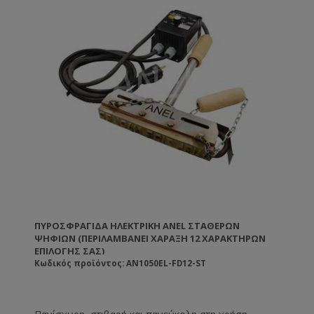
• ΔΙΑΣΤΑΣΕΙΣ ΡΥΘΜΙΣΤΗ ΘΕΡΜΟΚΡΑΣΙΑΣ : 18cm
ΜΗΚΟΣ x 12cm ΠΛΑΤΟΣ x 13cm ΥΨΟΣ
ΠΥΡΟΣΦΡΑΓΊΔΑ ΗΛΕΚΤΡΙΚΉ ANEL ΣΤΑΘΕΡΏΝ
ΨΗΦΊΩΝ (ΠΕΡΙΛΑΜΒΆΝΕΙ ΧΆΡΑΞΗ 12 ΧΑΡΑΚΤΉΡΩΝ
ΕΠΙΛΟΓΉΣ ΣΑΣ)
Κωδικός προϊόντος: AN1050EL-FD12-ST