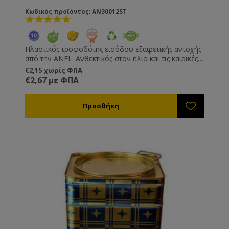
Κωδικός προϊόντος: AN30012ST
Πλαστικός τροφοδότης εισόδου εξαιρετικής αντοχής
από την ANEL. Ανθεκτικός στον ήλιο και τις καιρικές
συνθήκες. Ευκολία στην τροφοδότηση των
€2,15 χωρίς ΦΠΑ
μελισσιών χωρίς να χρειάζεται άνοιγμα της κυψέλης.
€2,67 με ΦΠΑ
Κατασκευασμένος από πλαστικό κατάλληλο για
τρόφιμα. Διαθέσιμος σε δύο μεγέθη : 1Kg και 1.8Kg.