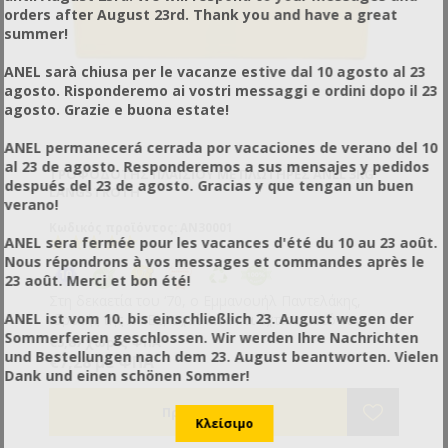
orders after August 23rd. Thank you and have a great
summer!
ANEL sarà chiusa per le vacanze estive dal 10 agosto al 23
agosto. Risponderemo ai vostri messaggi e ordini dopo il 23
agosto. Grazie e buona estate!
ANEL permanecerá cerrada por vacaciones de verano del 10
al 23 de agosto. Responderemos a sus mensajes y pedidos
ΤΡΟΦΟΔΌΤΗΣ ΠΛΑΙΣΊΟΥ ΜΕ ΠΛΩΤΉΡΕΣ ANEL 3KG
después del 23 de agosto. Gracias y que tengan un buen
LANGSTROTH
verano!
Κωδικός προϊόντος: AN30001
ANEL sera fermée pour les vacances d'été du 10 au 23 août.
Nous répondrons à vos messages et commandes après le
23 août. Merci et bon été!
Στη δεκαετία του ‘70, ο Εμμανουήλ Παντελάκης,
ANEL ist vom 10. bis einschließlich 23. August wegen der
ιδρυτής της ANEL, σχεδίασε και έχτισε αυτό τον
Sommerferien geschlossen. Wir werden Ihre Nachrichten
επαναστατικό τύπο τροφοδότη. Η εφεύρεσή του
€5,87 χωρίς ΦΠΑ
und Bestellungen nach dem 23. August beantworten. Vielen
τιμήθηκε με το Silver Award από την APIMONDIA. Ο
€7,28 με ΦΠΑ
Dank und einen schönen Sommer!
μοναδικός τροφοδότης που γεμίζει από κάτω προς
τα πάνω χωρίς να ενοχληθεί το σμήνος και χωρίς να
απομακρυνθεί από τη θέση του για το γέμισμα. Οι
πλαστικοί του πλωτήρες, ειδικά μελετημένοι,