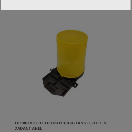
προφυλάσσουν τις μέλισσες από το πνίξιμο. Τα
τοιχώματά του με ειδικό φινίρισμα βοηθούν τις
μέλισσες να ανεβοκατεβαίνουν με ασφάλεια.
Ιδανικός για τροφοδοσία σε μελίσσια που
εφαρμόζεται βασιλοτροφία. Παρέχει πλήρη ασφάλεια
από λεηλασία. Τοποθετείται και σε ξύλινη και σε
πλαστική κυψέλη. TIP :Το χειμώνα μπορείτε να τον
χρησιμοποιήσετε για να περιορίσετε το χώρο στις
μέλισσες και να μονώσετε το σμήνος από το πλάι.
Κατασκευασμένος από πλαστικό κατάλληλο για
τρόφιμα.
ΤΡΟΦΟΔΌΤΗΣ ΕΙΣΌΔΟΥ 1,8 KG LANGSTROTH &
DADANT ANEL