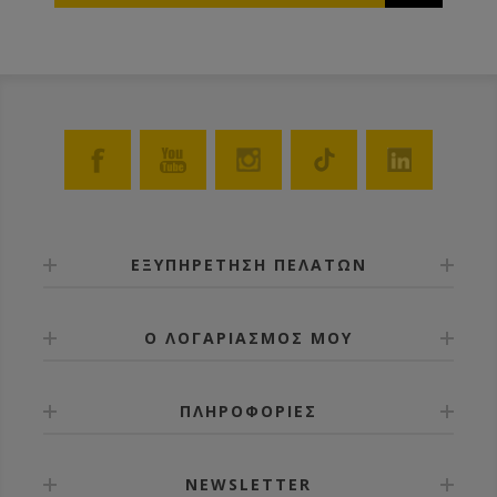
παρακαλούμε επικοινωνήστε μαζί μας. Οι τιμές
ποικίλουν ανάλογα με την ποιότητα και το είδος του
μελιού.
ΕΞΥΠΗΡΕΤΗΣΗ ΠΕΛΑΤΩΝ
Ο ΛΟΓΑΡΙΑΣΜΟΣ ΜΟΥ
ΠΛΗΡΟΦΟΡΙΕΣ
NEWSLETTER