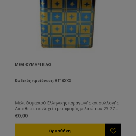
ΜΈΛΙ ΘΥΜΆΡΙ ΚΙΛΟ
Κωδικός προϊόντος: HT10XXX
Μέλι Θυμαριού Ελληνικής παραγωγής και συλλογής.
Διατίθεται σε δοχεία μεταφοράς μελιού των 25-27
Kg. Όλα τα μέλια συνοδεύονται από τις βασικές
€0,00
εξετάσεις τους. Εάν επιθυμείτε κάποια ειδική εξέταση
μπορεί να γίνει με την ανάλογη επιβάρυνση.
Για την τιμή των διαφόρων ειδών μελιού