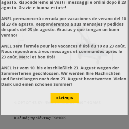
agosto. Risponderemo ai vostri messaggi e ordini dopo il 23
ανεξάρτητους πίσω τροχούς που του προσδίδουν
agosto. Grazie e buona estate!
μεγάλη σταθερότητα και πρόσφυση σε κάθε τύπο
εδάφους.
ANEL permanecerá cerrada por vacaciones de verano del 10
al 23 de agosto. Responderemos a sus mensajes y pedidos
después del 23 de agosto. Gracias y que tengan un buen
verano!
ANEL sera fermée pour les vacances d'été du 10 au 23 août.
Nous répondrons à vos messages et commandes après le
23 août. Merci et bon été!
ANEL ist vom 10. bis einschließlich 23. August wegen der
Sommerferien geschlossen. Wir werden Ihre Nachrichten
und Bestellungen nach dem 23. August beantworten. Vielen
Dank und einen schönen Sommer!
ΦΟΡΤΩΤΉΣ ΚΥΨΕΛΏΝ CRANE RT1009 THOMAS
Κωδικός προϊόντος: TS61009