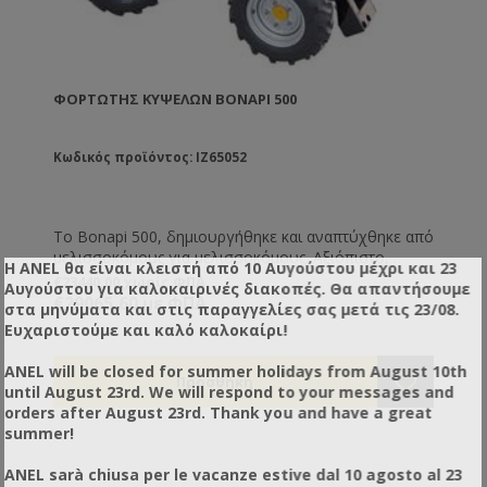
ΦΟΡΤΩΤΉΣ ΚΥΨΕΛΏΝ BONAPI 500
Κωδικός προϊόντος: IZ65052
Το Bonapi 500, δημιουργήθηκε και αναπτύχθηκε από
μελισσοκόμους για μελισσοκόμους. Αξιόπιστο,
Η ANEL θα είναι κλειστή από 10 Αυγούστου μέχρι και 23
ευέλικτο και εύκολο στην οδήγηση, το Bonapi 500
€23440,00 χωρίς ΦΠΑ
Αυγούστου για καλοκαιρινές διακοπές. Θα απαντήσουμε
έχει σχεδιαστεί για να μεταφέρει και να σηκώνει
€29065,60 με ΦΠΑ
στα μηνύματα και στις παραγγελίες σας μετά τις 23/08.
κυψέλες μελισσών ή βαρέλια μελιού, ενώ μπορεί να
Ευχαριστούμε και καλό καλοκαίρι!
μεταφερθεί με Pick-Up. Εύχρηστο και πολύ σταθερό,
μπορεί να χρησιμοποιηθεί στις αποθήκες σας καθώς
ANEL will be closed for summer holidays from August 10th
και στο μελισσοκομείο σας. Ιδανικό για βαριά
until August 23rd. We will respond to your messages and
φορτία, το Bonapi 500 μπορεί να χειριστεί βάρος έως
orders after August 23rd. Thank you and have a great
500 κιλά. Το κενό βάρος είναι σχεδόν αμετάβλητο
summer!
στα περίπου 600 κιλά, το πλάτος παραμένει στα 1,20
μ. αλλά το μήκος αυξάνεται από 1,80 μ. σε 2,15 μ.
ANEL sarà chiusa per le vacanze estive dal 10 agosto al 23
Διακρίνεται για το χαμηλό κέντρο βάρους, τους