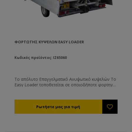
ΦΟΡΤΩΤΉΣ ΚΥΨΕΛΏΝ EASY LOADER
Κωδικός προϊόντος: IZ65060
Το απόλυτο Επαγγελματικό Ανυψωτικό κυψελών Το
Easy Loader τοποθετείται σε οποιοδήποτε φορτηγό
ή σε ρυμούλκα. Λειτουργεί με τη μπαταρία του
αυτοκινήτου. Καταλαμβάνει μόνο 25 εκ. της
καρότσας, ενώ το ύψος του κατά την κίνηση είναι
1,45 μ. και το βάρος του είναι μόνο 240 κιλά. Χάρη
στο πρωτοποριακό αυτόματο σύστημα οριζοντίωσης
μπορεί να λειτουργήσει σε οποιοδήποτε έδαφος
χωρίς να χρειάζεται να καταβάλετε εσείς ιδιαίτερη
προσπάθεια. Η δυνατότητα ανύψωσης φτάνει τα 125