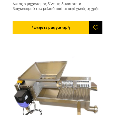
Αυτός ο μηχανισμός δίνει τη δυνατότητα
διαχωρισμού του μελιού από το κερί χωρίς τη χρήση
θέρμανσης. Μία κατασκευή μελετημένη ειδικά για να
συνδυάζεται με τα αυτόματα απολεπιστήρια.
Τοποθετείται κάτω από το απολεπιστήριο, τα
απολεπίσματα πέφτουν κάτω από μια σχάρα
ασφαλείας σε έναν ατέρμονα κοχλία, προωθούνται
στο τούνελ στίψης το οποίο είναι ένας σωλήνας
διάτρητος μέσω του οποίου περνάει το μέλι, αλλά
όχι το κερί. Στο τέλος του σωλήνα στίψης υπάρχει το
σημείο εξαγωγής κεριού. Η λειτουργία τους είναι
συνεχής και έτσι διασφαλίζεται η χωρίς διακοπή
εργασία.