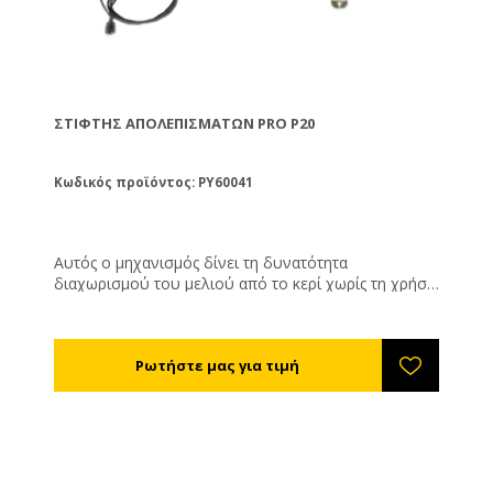
ΣΤΊΦΤΗΣ ΑΠΟΛΕΠΙΣΜΆΤΩΝ PRO P20
Κωδικός προϊόντος: PY60041
Αυτός ο μηχανισμός δίνει τη δυνατότητα
διαχωρισμού του μελιού από το κερί χωρίς τη χρήση
θέρμανσης. Μία κατασκευή μελετημένη ειδικά για να
συνδυάζεται με τα αυτόματα απολεπιστήρια.
Τοποθετείται κάτω από το απολεπιστήριο, τα
απολεπίσματα πέφτουν κάτω από μια σχάρα
ασφαλείας σε έναν ατέρμονα κοχλία, προωθούνται
στο τούνελ στίψης, το οποίο είναι ένας σωλήνας
διάτρητος μέσω του οποίου περνάει το μέλι αλλά όχι
το κερί. Στο τέλος του σωλήνα στίψης υπάρχει το
σημείο εξαγωγής κεριού. Η λειτουργία τους είναι
συνεχής και έτσι διασφαλίζεται η χωρίς διακοπή