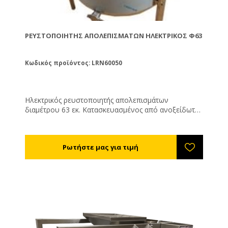
ΡΕΥΣΤΟΠΟΙΗΤΉΣ ΑΠΟΛΕΠΙΣΜΆΤΩΝ ΗΛΕΚΤΡΙΚΌΣ Φ63
Κωδικός προϊόντος: LRN60050
Ηλεκτρικός ρευστοποιητής απολεπισμάτων
διαμέτρου 63 εκ. Κατασκευασμένος από ανοξείδωτο
ατσάλι. Λειτουργεί με θερμό αέρα και διαθέτει
θερμοστάτη για ρύθμιση της επιθυμητής
θερμοκρασίας. Εσωτερικά διαθέτει ανοξείδωτο
διάτρητο τύμπανο για αποστράγγιση και ανοξείδωτη
κάνουλα στον πάτο.