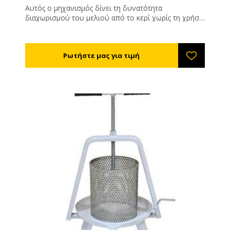
Αυτός ο μηχανισμός δίνει τη δυνατότητα
διαχωρισμού του μελιού από το κερί χωρίς τη χρήση
θέρμανσης. Μία κατασκευή μελετημένη ειδικά για να
συνδυάζεται με τα αυτόματα απολεπιστήρια.
Τοποθετείται κάτω από το απολεπιστήριο, τα
απολεπίσματα πέφτουν κάτω από μια σχάρα
ασφαλείας σε έναν ατέρμονα κοχλία, προωθούνται
στο τούνελ στίψης το οποίο είναι ένας σωλήνας
διάτρητος μέσω του οποίου περνάει το μέλι αλλά όχι
το κερί. Στο τέλος του σωλήνα στίψης υπάρχει το
σημείο εξαγωγής κεριού. Η λειτουργία τους είναι
συνεχής και έτσι διασφαλίζεται η χωρίς διακοπή
εργασία.