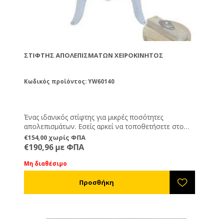
ΣΤΊΦΤΗΣ ΑΠΟΛΕΠΙΣΜΆΤΩΝ ΧΕΙΡΟΚΊΝΗΤΟΣ
Κωδικός προϊόντος: YW60140
Ένας ιδανικός στίφτης για μικρές ποσότητες
απολεπισμάτων. Εσείς αρκεί να τοποθετήσετε στο
εσωτερικό τα απολεπίσματά σας και να ξεκινήσετε να
€154,00 χωρίς ΦΠΑ
γυρνάτε το χερούλι που βρίσκεται στο επάνω μέρος.
€190,96 με ΦΠΑ
Με επικλινή πάτο ώστε να χύνεται το μέλι εύκολα
και γρήγορα από την οπή που υπάρχει στο
Μη διαθέσιμο
μπροστινό μέρος του στίφτη.