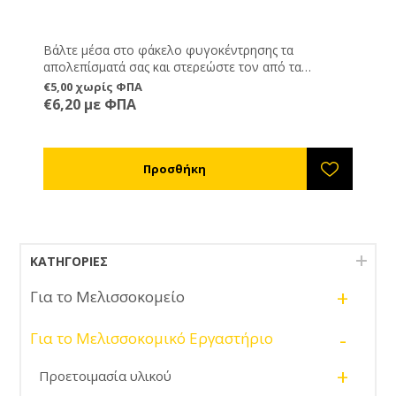
Βάλτε μέσα στο φάκελο φυγοκέντρησης τα
απολεπίσματά σας και στερεώστε τον από τα
στηρίγματά του μέσα στον μελιτοεξαγωγέα σας.
€5,00 χωρίς ΦΠΑ
Ξεκινήστε την φυγοκέντρηση και τα απολεπίσματά
€6,20 με ΦΠΑ
σας θα στραγγίξουν από μέλι το οποίο θα ξεφύγει
από τη σίτα του φακέλου.
ΚΑΤΗΓΟΡΊΕΣ
+
Για το Μελισσοκομείο
-
Για το Μελισσοκομικό Εργαστήριο
+
Προετοιμασία υλικού