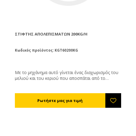
ΣΤΊΦΤΗΣ ΑΠΟΛΕΠΙΣΜΆΤΩΝ 200KG/H
Κωδικός προϊόντος: KGT60200KG
Με το μηχάνημα αυτό γίνεται ένας διαχωρισμός του
μελιού και του κεριού που αποσπάται από το
αυτόματο απολεπιστήριο. Ο διαχωρισμός αυτός δεν
γίνεται με θερμότητα αλλά με συμπίεση. Τεχνικά
Χαρακτηριστικά Ισχύς: 750 W Ισχύς μοτέρ: 230 V
Δυναμικότητα: 200κιλά συμπιεσμένου κεριού την
ώρα Διαστάσεις: Μήκος 1.25m, Πλάτος 0,60m, Ύψος:
0,75cm Βάρος: 120kg