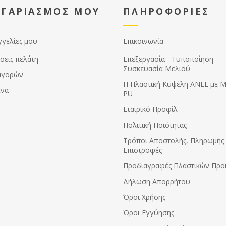
εσμα να τους καταστρέψετε και
ΟΓΑΡΙΑΣΜΟΣ ΜΟΥ
ΠΛΗΡΟΦΟΡΙΕΣ
τε τη συσκευή και τους
ήρες ΕΚΤΟΣ ΕΓΓΥΗΣΗΣ.
γγελίες μου
Επικοινωνία
σεις πελάτη
Επεξεργασία - Τυποποίηση -
Συσκευασία Μελιού
αγορών
Η Πλαστική Κυψέλη ANEL με 
ένα
PU
Εταιρικό Προφίλ
Πολιτική Ποιότητας
Τρόποι Αποστολής, Πληρωμής 
Επιστροφές
Προδιαγραφές Πλαστικών Προ
Δήλωση Απορρήτου
Όροι Χρήσης
Όροι Εγγύησης