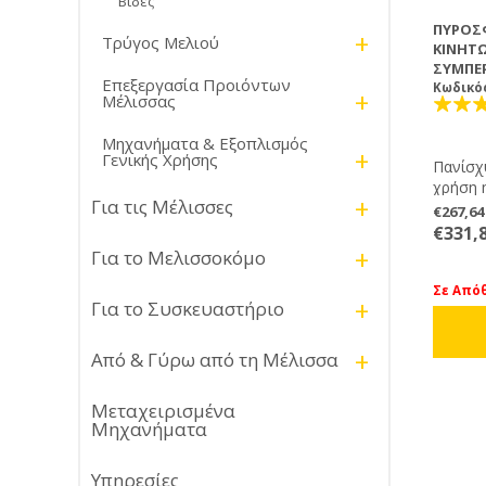
Βίδες
ΠΥΡΟΣΦ
+
Τρύγος Μελιού
ΚΙΝΗΤ
ΣΥΜΠΕ
Επεξεργασία Προιόντων
Κωδικό
+
Μέλισσας
Μηχανήματα & Εξοπλισμός
+
Γενικής Χρήσης
Πανίσχ
χρήση 
+
Για τις Μέλισσες
την AN
€267,6
στα ψηφία της. 
€331,
επαγγε
+
Για το Μελισσοκόμο
γρήγορ
κυψελώ
Σε Από
+
Για το Συσκευαστήριο
συνδέοντάς τη
γεννήτ
χωριστ
+
Από & Γύρω από τη Μέλισσα
κατά β
• ΤΑΣΗ 
Μεταχειρισμένα
Hz
Μηχανήματα
• ΙΣΧΥΣ
• ΒΑΡΟ
• ΔΙΑΣ
Υπηρεσίες