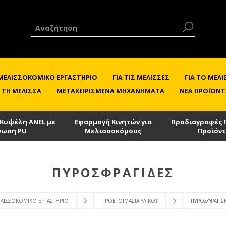
 ΜΕΛΙΣΣΟΚΟΜΙΚΌ ΕΡΓΑΣΤΉΡΙΟ
ΓΙΑ ΤΙΣ ΜΈΛΙΣΣΕΣ
ΓΙΑ ΤΟ ΜΕ
 ΤΗ ΜΈΛΙΣΣΑ
ΜΕΤΑΧΕΙΡΙΣΜΈΝΑ ΜΗΧΑΝΉΜΑΤΑ
ΝΈΑ ΠΡΟΪΌΝΤ
 Κυψέλη ANEL με
Εφαρμογή Κινητών για
Προδιαγραφές 
νωση PU
Μελισσοκόμους
Προϊόν
ΠΥΡΟΣΦΡΑΓΊΔΕΣ
ΕΛΙΣΣΟΚΟΜΙΚΌ ΕΡΓΑΣΤΉΡΙΟ
ΠΡΟΕΤΟΙΜΑΣΊΑ ΥΛΙΚΟΎ
ΠΥΡΟΣΦΡΆΓΙΣ