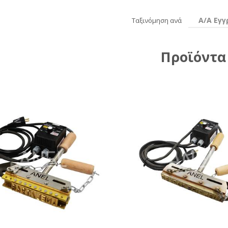
Α/Α Εγ
Ταξινόμηση ανά
Προϊόντα