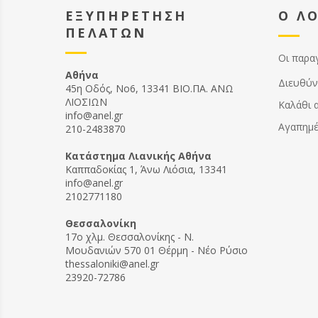
αποτέλ
ΕΞΥΠΗΡΕΤΗΣΗ
Ο Λ
να θέσε
ΠΕΛΑΤΩΝ
χαρακτ
Οι παρα
Αθήνα
Διευθύν
45η Οδός, Νο6, 13341 ΒΙΟ.ΠΑ. ΑΝΩ
ΛΙΟΣΙΩΝ
Καλάθι 
info@anel.gr
Αγαπημ
210-2483870
Kατάστημα Λιανικής Αθήνα
Καππαδοκίας 1, Άνω Λιόσια, 13341
info@anel.gr
2102771180
Θεσσαλονίκη
17ο χλμ. Θεσσαλονίκης - Ν.
Μουδανιών 570 01 Θέρμη - Νέο Ρύσιο
thessaloniki@anel.gr
23920-72786