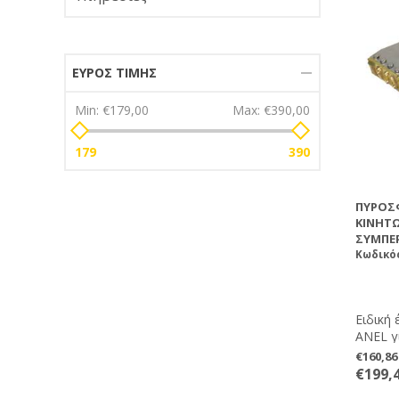
• ΒΑΡ
1Kg
• ΔΙΑΣ
ΕΎΡΟΣ ΤΙΜΉΣ
ΘΕΡΜΟΚΡΑΣ
Min:
€179,00
Max:
€390,00
179
390
ΠΥΡΟΣΦ
ΚΙΝΗΤ
ΣΥΜΠΕ
Κωδικό
Ειδική
ANEL γ
Ίσως η
€160,8
υγραερ
€199,
προϊόν
Τα ψηφ