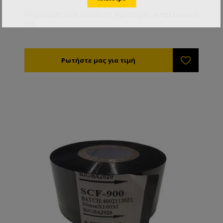
Μεριδιέρας Stick Εκτυπωτή Χαρακτήρες Ανταλλακτικοί
set