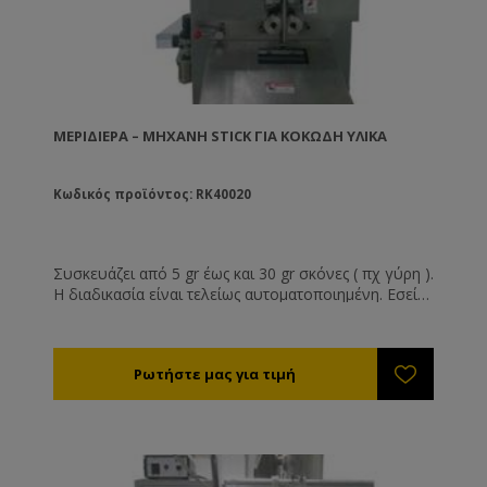
ΜΕΡΙΔΙΈΡΑ – ΜΗΧΑΝΉ STICK ΓΙΑ KΟΚΏΔΗ ΥΛΙΚΆ
Κωδικός προϊόντος: RK40020
Συσκευάζει από 5 gr έως και 30 gr σκόνες ( πχ γύρη ).
Η διαδικασία είναι τελείως αυτοματοποιημένη. Εσείς
εισάγετε το φίλμ συσκευασίας στη θέση του και το
υλικό που θα συσκευαστεί. Ρυθμίζοντας την
ταχύτητα του μηχανήματος θα παράγετε έως και 20
μερίδες το λεπτό. Στη μηχανή υπάρχει
ενσωματωμένος εκτυπωτής Stamber με μελανοταινία
. Υπάρχει η δυνατότητα διαφόρων ειδών κοπής της
σακούλας. Με δυνατότητα ομαδοποίησης. Η αλλαγή
του βάρους γίνεται αλλάζοντας τα δισκία δόσης στο
εσωτερικό του δοχείου τροφοδοσίας.