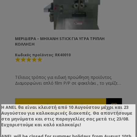
ΜΕΡΙΔΙΈΡΑ – ΜΗΧΑΝΉ STICK ΓΙΑ ΥΓΡΆ ΤΡΙΠΛΉ
ΚΌΛΛΗΣΗ
Κωδικός προϊόντος: RK40010
Τέλειος τρόπος για ειδική προώθηση προϊόντος.
Διαμορφώνει απλό film P/P σε φακελάκι , το γεμίζει ,
το συγκολλάει και το κόβει δημιουργώντας ατομικές
μερίδες stick. Το stick μπορεί να διατεθεί σε
ξενοδοχεία , καφετέριες , fast food κλπ. Πολύ
γρήγορη μηχανή ( 30 – 60 τεμ/λεπτό ). Τελείως
Η ANEL θα είναι κλειστή από 10 Αυγούστου μέχρι και 23
αυτόματη. Εσείς απλά συλλέγετε τα σακουλάκια.
Αυγούστου για καλοκαιρινές διακοπές. Θα απαντήσουμε
Κατάλληλο για όλα τα υγρά με ρευστότητα έως αυτή
στα μηνύματα και στις παραγγελίες σας μετά τις 23/08.
του μελιού ( κέτσαπ , λάδι , σιρόπι κλπ ). Όλα τα
Ευχαριστούμε και καλό καλοκαίρι!
μέρη που έρχονται σε επαφή με το προϊόν που
συσκευάζουμε είναι ΙΝΟΧ.
ANEL will be closed for summer holidays from August 10th