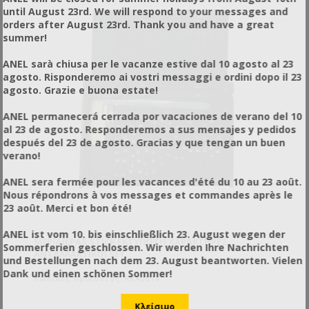
until August 23rd. We will respond to your messages and
orders after August 23rd. Thank you and have a great
summer!
ANEL sarà chiusa per le vacanze estive dal 10 agosto al 23
agosto. Risponderemo ai vostri messaggi e ordini dopo il 23
agosto. Grazie e buona estate!
ANEL permanecerá cerrada por vacaciones de verano del 10
al 23 de agosto. Responderemos a sus mensajes y pedidos
después del 23 de agosto. Gracias y que tengan un buen
verano!
ANEL sera fermée pour les vacances d'été du 10 au 23 août.
Nous répondrons à vos messages et commandes après le
23 août. Merci et bon été!
ANEL ist vom 10. bis einschließlich 23. August wegen der
ΜΕΡΙΔΙΈΡΑΣ STICK ΕΚΤΥΠΩΤΉ ΧΑΡΑΚΤΉΡΕΣ
Sommerferien geschlossen. Wir werden Ihre Nachrichten
ΑΝΤΑΛΛΑΚΤΙΚΟΊ SET
und Bestellungen nach dem 23. August beantworten. Vielen
Dank und einen schönen Sommer!
Κωδικός προϊόντος: RK40014