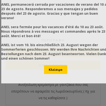
ANEL permanecerá cerrada por vacaciones de verano del 10 a
23 de agosto. Responderemos a sus mensajes y pedidos
después del 23 de agosto. Gracias y que tengan un buen
verano!
ANEL sera fermée pour les vacances d'été du 10 au 23 août.
Nous répondrons à vos messages et commandes après le 23
août. Merci et bon été!
ΠΕΡΙΓΡΑΦΗ
ANEL ist vom 10. bis einschließlich 23. August wegen der
Sommerferien geschlossen. Wir werden Ihre Nachrichten un
ΑΞΙΟΛΟΓΉΣΕΙΣ
Bestellungen nach dem 23. August beantworten. Vielen Dan
und einen schönen Sommer!
ΕΠΙΚΟΙΝΩΝΙΑ
Ανοξείδωτη κρεμάστρα με γαντζάκια που σας
επιτρέπουν να αφαιρείτε τις λωριδοκουρτίνες ( πχ για
να τις καθαρίσετε )