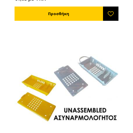
ξεκαρφώνουν, δεν χαλαρώνουν και δεν κρεμάνε.
Στον μελιτοεξαγωγέα μπορείτε να χρησιμοποιήσετε
μεγαλύτερες ταχύτητες χωρίς να καταστρέφεται το
πλαίσιο ή η κηρήθρα. Ιδιαίτερα χρήσιμο για σφιχτά
μέλια όπως το έλατο και η βανίλια Μαινάλου. Όλα τα
πλαστικά πλαίσια ANEL διατίθενται επικερωμένα ή
ακέρωτα. Εάν θέλετε να κερώσετε εσείς τα πλαίσια
μπορείτε ή να τα εμβαπτίσετε σε λιωμένο κερί
θερμοκρασίας 60-70ºC ή να τα κερώσετε με τη
βοήθεια ενός ρολού το οποίο βουτάτε μέσα στο
λιωμένο κερί. TIP: Τα πλαίσια ANEL απολυμαίνονται
σε διάλυμα καυστικής ποτάσας 5% σε θερμοκρασία
80ºC.