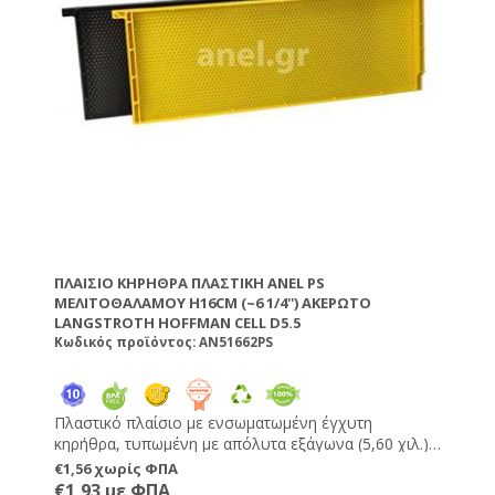
ΠΛΑΊΣΙΟ ΚΗΡΉΘΡΑ ΠΛΑΣΤΙΚΉ ANEL PS
ΜΕΛΙΤΟΘΑΛΆΜΟΥ H16CM (~6 1/4'') ΑΚΈΡΩΤΟ
LANGSTROTH HOFFMAN CELL D5.5
Κωδικός προϊόντος: AN51662PS
Πλαστικό πλαίσιο με ενσωματωμένη έγχυτη
κηρήθρα, τυπωμένη με απόλυτα εξάγωνα (5,60 χιλ.).
Δεν χρειάζονται πέρασμα πιρτσινιών, σύρματος και
€1,56 χωρίς ΦΠΑ
κηρήθρας. Δεν τα πιάνει κηρόσκορος. Δεν
€1,93 με ΦΠΑ