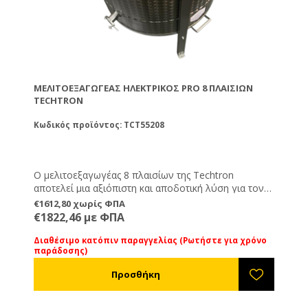
ΜΕΛΙΤΟΕΞΑΓΩΓΈΑΣ ΗΛΕΚΤΡΙΚΌΣ PRO 8 ΠΛΑΙΣΊΩΝ
TECHTRON
Κωδικός προϊόντος: TCT55208
Ο μελιτοεξαγωγέας 8 πλαισίων της Techtron
αποτελεί μια αξιόπιστη και αποδοτική λύση για τον
σύγχρονο μελισσοκόμο, προσφέροντας γρήγορη και
€1612,80 χωρίς ΦΠΑ
εύκολη εξαγωγή μελιού με υψηλή απόδοση. Είναι
€1822,46 με ΦΠΑ
κατασκευασμένος από ανοξείδωτο ατσάλι υψηλής
ποιότητας (INOX 304), εξασφαλίζοντας αντοχή στη
Διαθέσιμο κατόπιν παραγγελίας (Ρωτήστε για χρόνο
παράδοσης)
χρήση και μεγάλη διάρκεια ζωής. Διαθέτει πλήρως
αυτοματοποιημένη και προγραμματιζόμενη
λειτουργία με inverter, καθώς και αυτόματη
αναστροφή πλαισίων για ομοιόμορφη και
αποτελεσματική εξαγωγή χωρίς καταπόνηση των