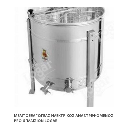
κηρηθρών. Η αθόρυβη λειτουργία και η απουσία
κραδασμών προσφέρουν άνεση και σταθερότητα
κατά τη χρήση. Ο μελιτοεξαγωγέας λειτουργεί με
220V. Διαθέτει διάφανο καπάκι plexiglass,
ηλεκτρονικό πίνακα ελέγχου για ρύθμιση χρόνου και
στροφών, καθώς και δύο ανοξείδωτες κάνουλες για
ομαλή ροή του μελιού. Τεχνικά χαρακτηριστικά:
Χωρητικότητα: 8 πλαίσια Moter: 0.37kW Στροφές: έως
200 rpm Διάμετρος κάδου: 850mm Μέγεθος κασέτας:
270Χ480mm Τροφοδοσία: 220V / 12V Κατασκευή:
Ανοξείδωτο ατσάλι INOX 304 Εξωτερικές διαστάσεις:
περίπου 95 × 95 × 135 cm (Δ x Π x Υ)
ΜΕΛΙΤΟΕΞΑΓΩΓΈΑΣ ΗΛΕΚΤΡΙΚΌΣ ΑΝΑΣΤΡΕΦΌΜΕΝΟΣ
PRO 6 ΠΛΑΙΣΊΩΝ LOGAR