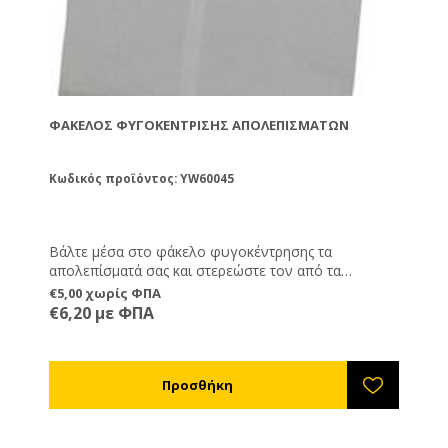
ΦΆΚΕΛΟΣ ΦΥΓΟΚΈΝΤΡΙΣΗΣ ΑΠΟΛΕΠΙΣΜΆΤΩΝ
Κωδικός προϊόντος: YW60045
Βάλτε μέσα στο φάκελο φυγοκέντρησης τα
απολεπίσματά σας και στερεώστε τον από τα
στηρίγματά του μέσα στον μελιτοεξαγωγέα σας.
€5,00 χωρίς ΦΠΑ
Ξεκινήστε την φυγοκέντρηση και τα απολεπίσματά
€6,20 με ΦΠΑ
σας θα στραγγίξουν από μέλι το οποίο θα ξεφύγει
από τη σίτα του φακέλου.