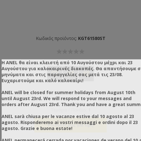
Κωδικός προϊόντος:
KGT61580ST
Η ANEL θα είναι κλειστή από 10 Αυγούστου μέχρι και 23
Αυγούστου για καλοκαιρινές διακοπές. Θα απαντήσουμε 
μηνύματα και στις παραγγελίες σας μετά τις 23/08.
Ευχαριστούμε και καλό καλοκαίρι!
ANEL will be closed for summer holidays from August 10th
until August 23rd. We will respond to your messages and
Βάρος:
1,00 Kg
orders after August 23rd. Thank you and have a great summ
Τεμάχια / Πακέτο:
1
ANEL sarà chiusa per le vacanze estive dal 10 agosto al 23
agosto. Risponderemo ai vostri messaggi e ordini dopo il 23
Ρωτήστε μας για τιμή
agosto. Grazie e buona estate!
ANEL permanecerá cerrada por vacaciones de verano del 10 a