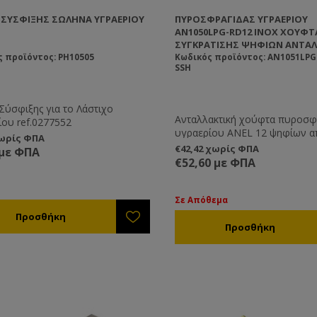
 ΣΎΣΦΙΞΗΣ ΣΩΛΉΝΑ ΥΓΡΑΕΡΊΟΥ
ΠΥΡΟΣΦΡΑΓΊΔΑΣ ΥΓΡΑΕΡΊΟΥ
AN1050LPG-RD12 INOX ΧΟΎΦΤ
ΣΥΓΚΡΆΤΙΣΗΣ ΨΗΦΊΩΝ ΑΝΤΑΛ
 προϊόντος: PH10505
Κωδικός προϊόντος: AN1051LPG
SSH
Σύσφιξης για το Λάστιχο
Ανταλλακτική χούφτα πυροσφ
ίου ref.0277552
υγραερίου ANEL 12 ψηφίων α
χωρίς ΦΠΑ
ανοξείδωτο χάλυβα.
€42,42 χωρίς ΦΠΑ
 με ΦΠΑ
€52,60 με ΦΠΑ
Σε Απόθεμα