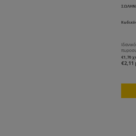
ΣΩΛΉΝΑ
Κωδικός
Ιδανικό
πυροσφ
υγραερ
€1,70 
τροφοδ
€2,11
εύφλεκ
εργαλεί