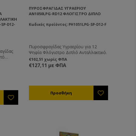
ΠΥΡΟΣΦΡΑΓΊΔΑΣ ΥΓΡΑΕΡΊΟΥ
Α
AN1050LPG-RD12 ΦΛΌΓΙΣΤΡΟ ΔΙΠΛΌ
ΛΑΚΤΙΚΉ
-SP-D12-
Κωδικός προϊόντος: PH1051LPG-SP-D12-F
Πυροσφραγίδας Υγραερίου για 12
αγίδας
Ψηφία Φλόγιστρο Διπλό Ανταλλακτικό.
πό
€102,51 χωρίς ΦΠΑ
€127,11 με ΦΠΑ