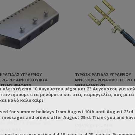
ΦΡΑΓΊΔΑΣ ΥΓΡΑΕΡΊΟΥ
ΠΥΡΟΣΦΡΑΓΊΔΑΣ ΥΓΡΑΕΡΊΟΥ
LPG-RD14 INOX ΧΟΎΦΤΑ
AN1050LPG-RD14 ΦΛΌΓΙΣΤΡΟ 
ΆΤΙΣΗΣ ΨΗΦΊΩΝ
ΑΝΤΑΛΛΑΚΤΙΚΌ
ι κλειστή από 10 Αυγούστου μέχρι και 23 Αυγούστου για κα
 προϊόντος: AN1051LPG-SP-D14-
Κωδικός προϊόντος: PH1051LPG-
απαντήσουμε στα μηνύματα και στις παραγγελίες σας μετά τ
και καλό καλοκαίρι!
osed for summer holidays from August 10th until August 23rd.
Πυροσφραγίδας Υγραερίου γι
ακτική χούφτα πυροσφαγίδας
r messages and orders after August 23rd. Thank you and hav
Ψηφία Φλόγιστρο Τριπλό Αντα
ίου ANEL 14 ψηφίων από
€114,90 χωρίς ΦΠΑ
δωτο χάλυβα.
 χωρίς ΦΠΑ
€142,48 με ΦΠΑ
a per le vacanze estive dal 10 agosto al 23 agosto. Risponder