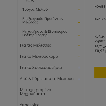
Βίδες
ΚΟΛΙΈΣ
+
Τρύγος Μελιού
Επεξεργασία Προιόντων
Κωδικός
+
Μέλισσας
Μηχανήματα & Εξοπλισμός
+
Γενικής Χρήσης
Κολιές 
Υγραερ
+
Για τις Μέλισσες
€0,75 
€0,93
+
Για το Μελισσοκόμο
+
Για το Συσκευαστήριο
+
Από & Γύρω από τη Μέλισσα
Μεταχειρισμένα
Μηχανήματα
Υπηρεσίες