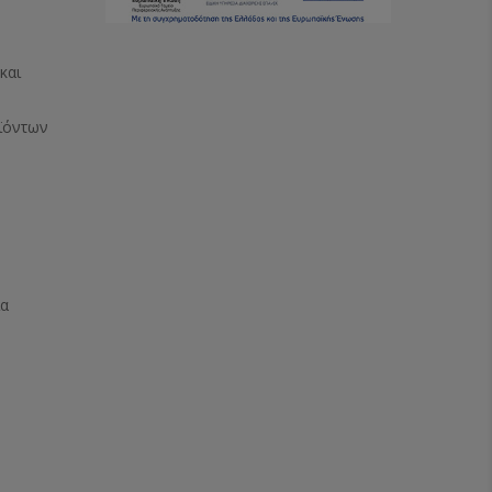
και
ϊόντων
ία