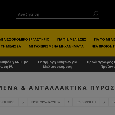
 ΜΕΛΙΣΣΟΚΟΜΙΚΌ ΕΡΓΑΣΤΉΡΙΟ
ΓΙΑ ΤΙΣ ΜΈΛΙΣΣΕΣ
ΓΙΑ ΤΟ ΜΕ
 ΤΗ ΜΈΛΙΣΣΑ
ΜΕΤΑΧΕΙΡΙΣΜΈΝΑ ΜΗΧΑΝΉΜΑΤΑ
ΝΈΑ ΠΡΟΪΌΝΤ
 Κυψέλη ANEL με
Εφαρμογή Κινητών για
Προδιαγραφές 
νωση PU
Μελισσοκόμους
Προϊόν
ΕΝΑ & ΑΝΤΑΛΛΑΚΤΙΚΆ ΠΥΡΟ
ΕΡΓΑΣΤΉΡΙΟ
ΠΡΟΕΤΟΙΜΑΣΊΑ ΥΛΙΚΟΎ
ΠΥΡΟΣΦΡΆΓΙΣΗ
Π