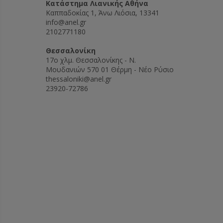
Kατάστημα Λιανικής Αθήνα
Καππαδοκίας 1, Άνω Λιόσια, 13341
info@anel.gr
2102771180
Θεσσαλονίκη
17ο χλμ. Θεσσαλονίκης - Ν.
Μουδανιών 570 01 Θέρμη - Νέο Ρύσιο
thessaloniki@anel.gr
23920-72786