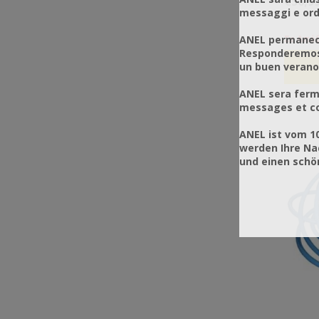
€56,9
messaggi e ordi
ANEL permanece
Σε Από
Responderemos 
un buen verano
ANEL sera ferm
messages et co
ANEL ist vom 1
werden Ihre Na
und einen sch