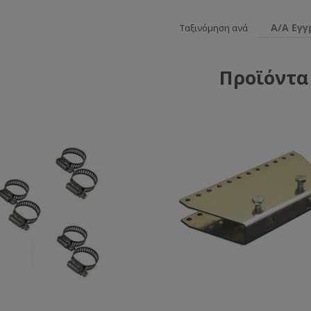
Α/Α Εγ
Ταξινόμηση ανά
Προϊόντα