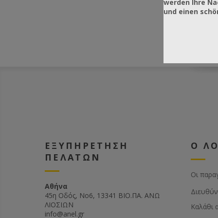
werden Ihre Na
und einen sch
ΕΞΥΠΗΡΕΤΗΣΗ
Ο Λ
ΠΕΛΑΤΩΝ
Οι παρα
Αθήνα
Διευθύν
45η Οδός, Νο6, 13341 ΒΙΟ.ΠΑ. ΑΝΩ
ΛΙΟΣΙΩΝ
Καλάθι 
info@anel.gr