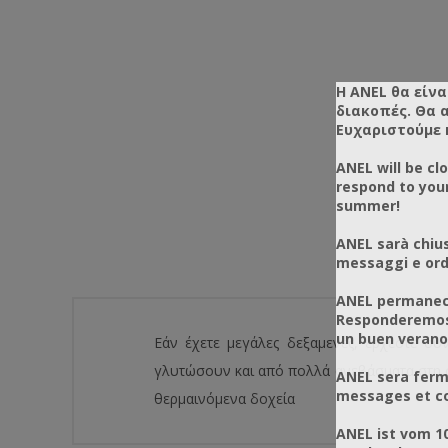
Η ANEL θα είνα
διακοπές. Θα 
Ευχαριστούμε 
ANEL will be cl
respond to you
summer!
ANEL sarà chius
messaggi e ordi
ANEL permanece
Responderemos 
un buen verano
Εάν έχετε μεγάλες δεξαμενές, έρχεστε συν
γλυτώσουν και από πολλά ανεβάσματα στη σ
ANEL sera ferm
messages et co
θερμαινόμενα δοχεία
ANEL ist vom 1