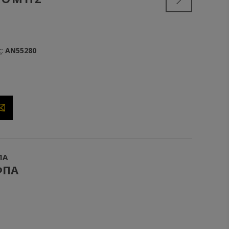
:
AN55280
ΠΑ
ΦΠΑ