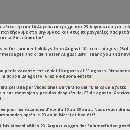
ι κλειστή από 10 Αυγούστου μέχρι και 23 Αυγούστου για κα
απαντήσουμε στα μηνύματα και στις παραγγελίες σας μετά τ
και καλό καλοκαίρι!
osed for summer holidays from August 10th until August 23rd.
r messages and orders after August 23rd. Thank you and hav
a per le vacanze estive dal 10 agosto al 23 agosto. Risponder
ni dopo il 23 agosto. Grazie e buona estate!
ΠΕΡΙΓΡΑΦΗ
ΑΞΙΟΛΟΓΉΣΕΙΣ
ΕΠΙΚΟΙΝΩΝΙΑ
rá cerrada por vacaciones de verano del 10 al 23 de agosto.
a sus mensajes y pedidos después del 23 de agosto. Gracias
!
έχεια αντιμέτωποι με το πρόβλημα της στάθμης του μελιού μέσα
κάλα, αλλά και από τραγικά ξεχειλίσματα μελιού από την υπερπλήρ
ée pour les vacances d'été du 10 au 23 août. Nous répondrons
mmandes après le 23 août. Merci et bon été!
0. bis einschließlich 23. August wegen der Sommerferien gesc