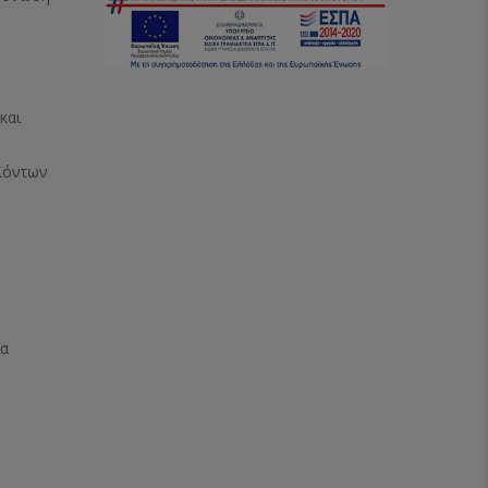
και
ϊόντων
ία