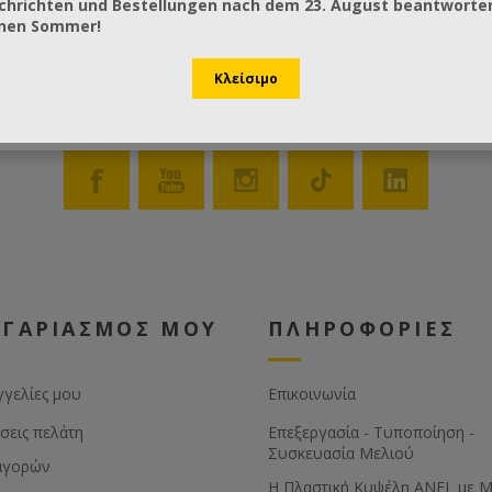
chrichten und Bestellungen nach dem 23. August beantworten
önen Sommer!
ΟΓΑΡΙΑΣΜΟΣ ΜΟΥ
ΠΛΗΡΟΦΟΡΙΕΣ
γγελίες μου
Επικοινωνία
σεις πελάτη
Επεξεργασία - Τυποποίηση -
Συσκευασία Μελιού
αγορών
Η Πλαστική Κυψέλη ANEL με 