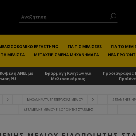
 ΜΕΛΙΣΣΟΚΟΜΙΚΌ ΕΡΓΑΣΤΉΡΙΟ
ΓΙΑ ΤΙΣ ΜΈΛΙΣΣΕΣ
ΓΙΑ ΤΟ ΜΕ
 ΤΗ ΜΈΛΙΣΣΑ
ΜΕΤΑΧΕΙΡΙΣΜΈΝΑ ΜΗΧΑΝΉΜΑΤΑ
ΝΈΑ ΠΡΟΪΌΝΤ
 Κυψέλη ANEL με
Εφαρμογή Κινητών για
Προδιαγραφές 
νωση PU
Μελισσοκόμους
Προϊόν
ΜΗΧΑΝΉΜΑΤΑ ΕΠΕΞΕΡΓΑΣΊΑΣ ΜΕΛΙΟΎ
ΔΕΞΑΜΕΝΈΣ ΗΡΕ
ΔΕΞΑΜΕΝΉΣ ΜΕΛΙΟΎ ΕΙΔΟΠΟΙΗΤΉΣ ΣΤΆΘΜΗΣ
ΜΕΝΉΣ ΜΕΛΙΟΎ ΕΙΔΟΠΟΙΗΤΉΣ ΣΤ